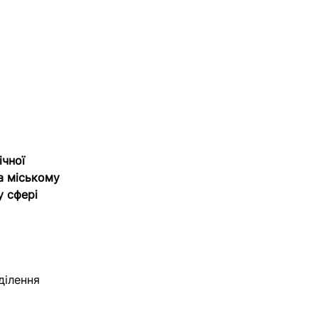
чної
а міському
у сфері
ділення