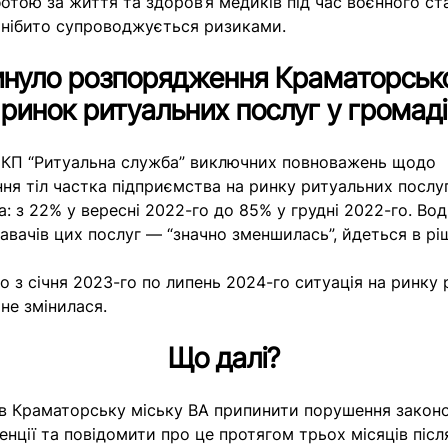
отою за життя та здоров’я медиків під час воєнного ст
м нібито супроводжується ризиками.
инуло розпорядження Краматорсько
ринок ритуальних послуг у громаді
 КП “Ритуальна служба” виключних повноважень щодо
ня тіл частка підприємства на ринку ритуальних послуг
а: з 22% у вересні 2022-го до 85% у грудні 2022-го. Во
авачів цих послуг — “значно зменшилась”, йдеться в рі
о з січня 2023-го по липень 2024-го ситуація на ринку
не змінилася.
Що далі?
в Краматорську міську ВА припинити порушення закон
енції та повідомити про це протягом трьох місяців піс