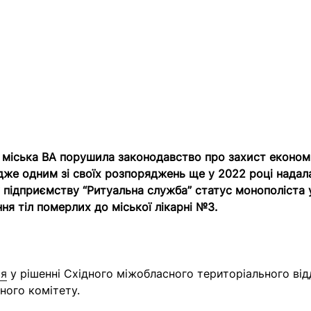
міська ВА порушила законодавство про захист економі
адже одним зі своїх розпоряджень ще у 2022 році надал
підприємству “Ритуальна служба” статус монополіста 
ня тіл померлих до міської лікарні №3.
ся
у рішенні Східного міжобласного територіального від
ого комітету.