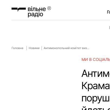
Г
Головна
Новини
Антимонопольний комітет виз...
МИ В СОЦІАЛ
Антимо
Крамат
поруш