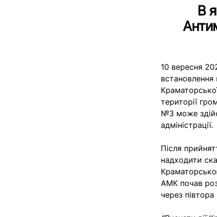
В я
Анти
10 вересня 20
встановлення 
Краматорської
території гро
№3 може здійс
адміністрації.
Після прийнят
надходити ск
Краматорською
АМК почав роз
через півтора 