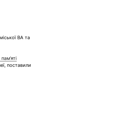
міської ВА та
пам’яті
еї, поставили