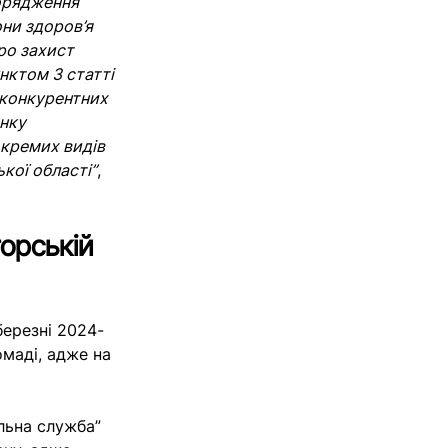
порядження
ни здоров’я
ро захист
нктом 3 статті
тиконкурентних
инку
окремих видів
кої області”
,
орській
березні 2024-
омаді, адже на
льна служба”