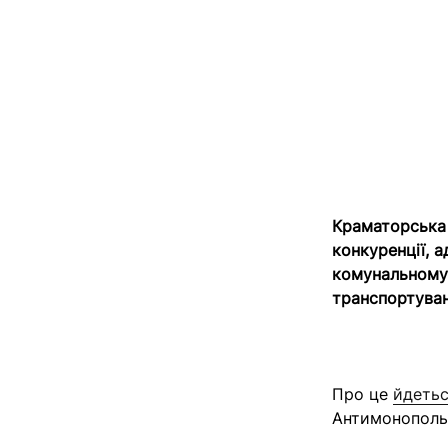
Краматорська 
конкуренції, 
комунальному 
транспортуван
Про це
йдеть
Антимонопольн