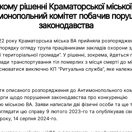
кому рішенні Краматорської місько
монопольний комітет побачив пору
законодавства
22 року Краматорська міська ВА прийняла розпорядже
порядку огляду трупа працівниками закладів охорони з
 територіальної громади”. У рішенні, зокрема, йдеться 
мади транспортування тіл померлих з місця смерті до мі
нюватися виключно КП “Ритуальна служба”, яке належи
тя описаного розпорядження до Антимонопольного ком
арги щодо порушення законодавства про конкуренцію
 міською ВА. Заяви написали дві фізичні особи та ще 
глядати цю справу 9 лютого 2023-го та опублікував св
року, 14 серпня 2024-го.