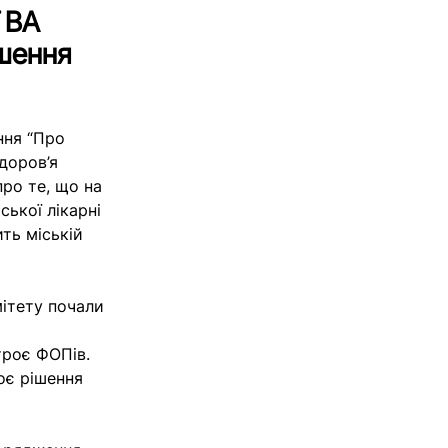
ї ВА
шення
ння “Про
доров’я
про те, що на
ської лікарні
ть міській
ітету почали
троє ФОПів.
оє рішення