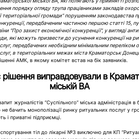
раматорської міської ВА, які полягають у прийнятті роз
ення порядку огляду трупа працівниками закладів охоро
 територіальної громади” порушенням законодавства п
онкуренції, передбаченим частиною першою статті 15, пу
їни “Про захист економічної конкуренції”, у вигляді ан
ади, які можуть призвести до усунення конкуренції на р
слуг, передбачених необхідним мінімальним переліком 
слуг, в територіальних межах міста Краматорськ Донець
шенні АМК, в якому комітет встав на бік заявників.
є рішення виправдовували в Крамат
міській ВА
 запит журналістів “Суспільного” міська адміністрація в 
о не бачить монополізації ринку ритуальних послуг у гр
ь і приватні підприємці.
нспортування тіл до лікарні №3 виключно для КП “Ритуа