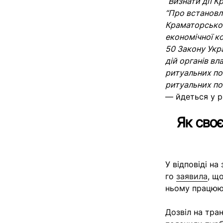
“Визнати дії К
“Про встановл
Краматорської
економічної к
50 Закону Укра
дій органів вл
ритуальних по
ритуальних по
— йдеться у рі
Як сво
У відповіді на
го
заявила
, щ
ньому працюют
Дозвіл на тра