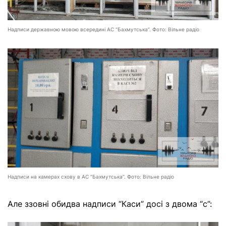
Надписи державною мовою всередині АС “Бахмутська”. Фото: Вільне радіо
Надписи на камерах схову в АС “Бахмутська”. Фото: Вільне радіо
Але ззовні обидва надписи “Каси” досі з двома “с”: