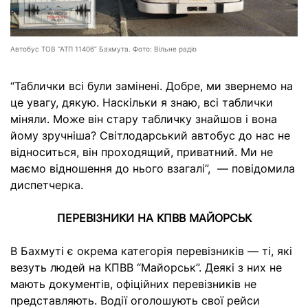
Автобус ТОВ “АТП 11406” Бахмута. Фото: Вільне радіо
“Таблички всі були замінені. Добре, ми звернемо на
це увагу, дякую. Наскільки я знаю, всі таблички
міняли. Може він стару табличку знайшов і вона
йому зручніша? Світлодарський автобус до нас не
відноситься, він проходящий, приватний. Ми не
маємо відношення до нього взагалі”, — повідомила
диспетчерка.
ПЕРЕВІЗНИКИ НА КПВВ МАЙОРСЬК
В Бахмуті є окрема категорія перевізників — ті, які
везуть людей на КПВВ “Майорськ”. Деякі з них не
мають документів, офіційних перевізників не
представляють. Водії оголошують свої рейси