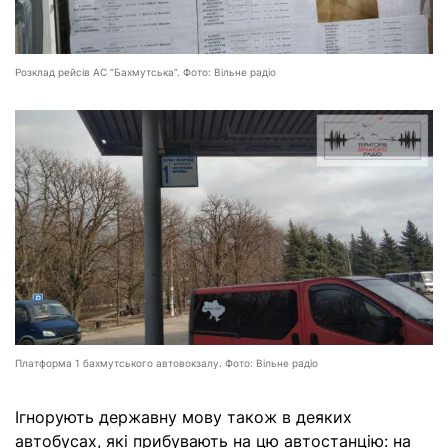
Розклад рейсів АС “Бахмутська”. Фото: Вільне радіо
Платформа 1 бахмутського автовокзалу. Фото: Вільне радіо
Ігнорують державну мову також в деяких
автобусах, які прибувають на цю автостанцію: на