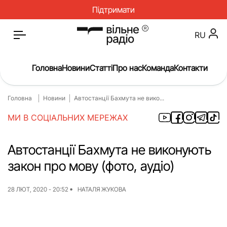
Підтримати
RU
Головна
Новини
Статті
Про нас
Команда
Контакти
Головна
Новини
Автостанції Бахмута не вико...
Головна
Новини
МИ В СОЦІАЛЬНИХ МЕРЕЖАХ
Статті
Окупація
Про нас
Війна
Автостанції Бахмута не виконують
закон про мову (фото, аудіо)
Гроші
Освіта
Інструкції
Медицина
28 ЛЮТ, 2020 - 20:52
НАТАЛЯ ЖУКОВА
ЖКГ
Історія
Культура
Інтерв’ю