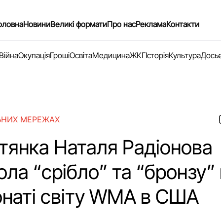
оловна
Новини
Великі формати
Про нас
Реклама
Контакти
Війна
Окупація
Гроші
Освіта
Медицина
ЖКГ
Історія
Культура
Дось
ЬНИХ МЕРЕЖАХ
тянка Наталя Радіонова
ла “срібло” та “бронзу”
онаті світу WMA в США