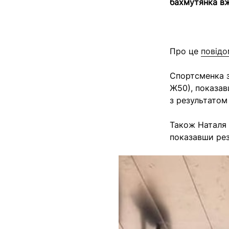
бахмутянка вж
Про це
повід
Спортсменка з
Ж50), показав
з результатом
Також Наталя 
показавши рез