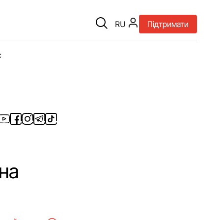
RU
Підтримати
є
 на