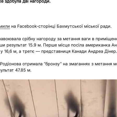
е здобула дві нагороди.
омили
на Facebook-сторінці Бахмутської міської ради.
авоювала срібну нагороду за метання ваги в приміщенні
ши результат 15.9 м. Перше місце посіла американка А
 у 16,6 м, а третє — представниця Канади Андреа Дінер.
Родіонова отримала “бронзу” на змаганнях з метання м
ультат 47.85 м.