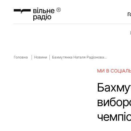
Г
Головна
Новини
Бахмутянка Наталя Радіонова...
МИ В СОЦІАЛ
Бахму
виборо
чемпі