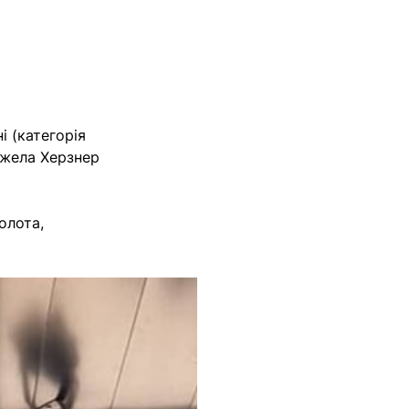
 (категорія
нжела Херзнер
олота,