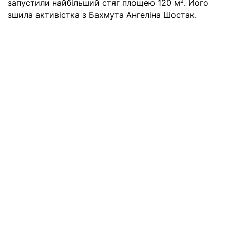
запустили найбільший стяг площею 120 м². Його
зшила активістка з Бахмута Ангеліна Шостак.