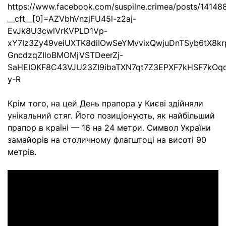
https://www.facebook.com/suspilne.crimea/posts/1414
__cft__[0]=AZVbhVnzjFU45l-z2aj-
EvJk8U3cwlVrKVPLD1Vp-
xY7Iz3Zy49veiUXTK8diIOwSeYMvvixQwjuDnTSyb6tX8kr
GncdzqZIloBMOMjVSTDeerZj-
SaHEIOKF8C43VJU23ZI9ibaTXN7qt7Z3EPXF7kHSF7kOqc
y-R
Крім того, на цей День прапора у Києві здійняли
унікальний стяг. Його позиціонують, як найбільший
прапор в країні — 16 на 24 метри. Символ України
замайорів на столичному флагштоці на висоті 90
метрів.