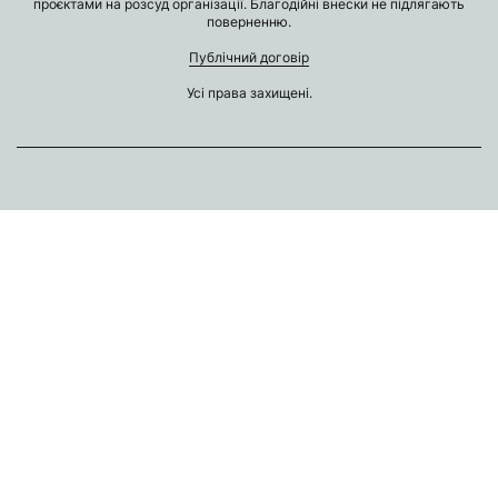
проєктами на розсуд організації. Благодійні внески не підлягають
поверненню.
Публічний договір
Усі права захищені.