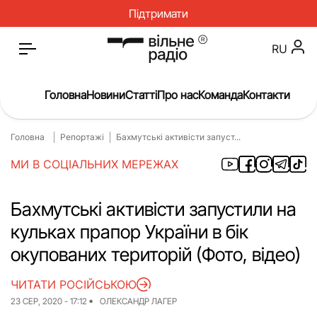
Підтримати
RU
Головна
Новини
Статті
Про нас
Команда
Контакти
Головна
Репортажі
Бахмутські активісти запуст...
Головна
МИ В СОЦІАЛЬНИХ МЕРЕЖАХ
Статті
Про нас
Бахмутські активісти запустили на
кульках прапор України в бік
Гроші
окупованих територій (Фото, відео)
Інструкції
ЧИТАТИ РОСІЙСЬКОЮ
ЖКГ
23 СЕР, 2020 - 17:12
ОЛЕКСАНДР ЛАГЕР
Культура