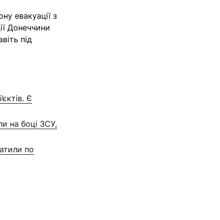
ну евакуації з
ції Донеччини
віть під
єктів. Є
и на боці ЗСУ,
гатили по