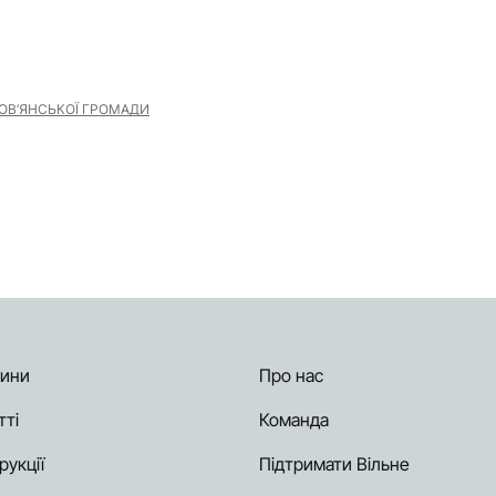
ОВ’ЯНСЬКОЇ ГРОМАДИ
ини
Про нас
тті
Команда
рукції
Підтримати Вільне