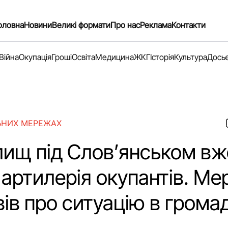
оловна
Новини
Великі формати
Про нас
Реклама
Контакти
Війна
Окупація
Гроші
Освіта
Медицина
ЖКГ
Історія
Культура
Дось
ЬНИХ МЕРЕЖАХ
лищ під Слов’янськом вж
 артилерія окупантів. Ме
ів про ситуацію в громад