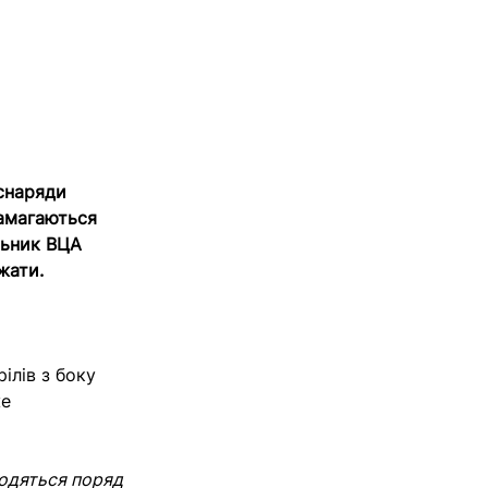
 снаряди
намагаються
льник ВЦА
жати.
ілів з боку
же
аходяться поряд