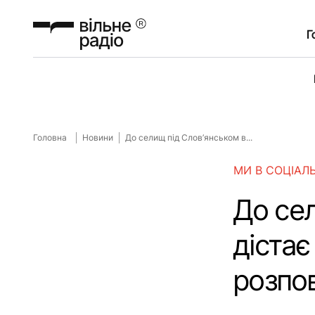
Г
Головна
Новини
До селищ під Слов’янськом в...
МИ В СОЦІАЛ
До се
дістає
розпов