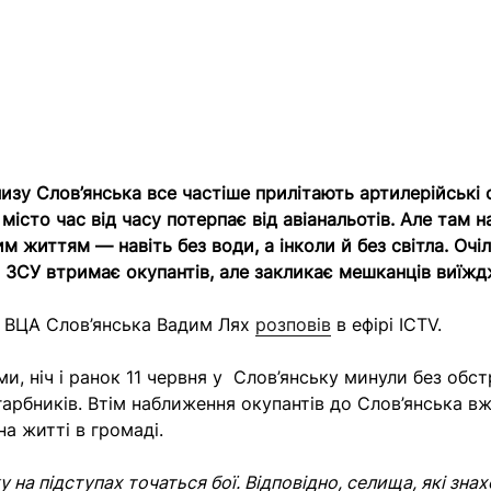
изу Слов’янська все частіше прилітають артилерійські
 місто час від часу потерпає від авіанальотів. Але там 
м життям — навіть без води, а інколи й без світла. Очі
 ЗСУ втримає окупантів, але закликає мешканців виїжд
а ВЦА Слов’янська Вадим Лях
розповів
в ефірі ICTV.
и, ніч і ранок 11 червня у Слов’янську минули без обстр
гарбників. Втім наближення окупантів до Слов’янська в
а житті в громаді.
у на підступах точаться бої. Відповідно, селища, які зн