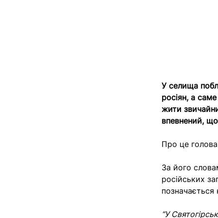
У селища побл
росіян, а саме
жити звичайни
впевнений, що
Про це голов
За його словам
російських за
позначається н
“У Святогірськ