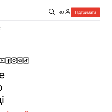
RU
Підтримати
є
е
р
і