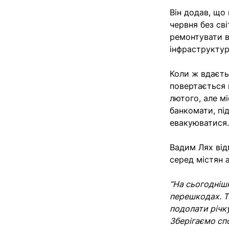
Він додав, що
червня без св
ремонтувати в
інфраструктур
Коли ж вдаєть
повертається 
лютого, але м
банкомати, пі
евакуюватися.
Вадим Лях від
серед містян 
“На сьогодніш
перешкодах. Т
подолати річку
Зберігаємо сп