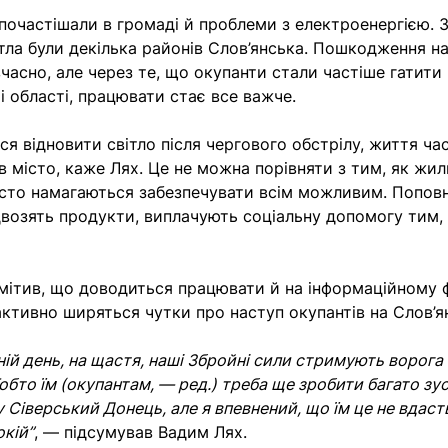
 почастішали в громаді й проблеми з електроенергією. 
ітла були декілька районів Слов’янська. Пошкодження 
часно, але через те, що окупанти стали частіше гатити
і області, працювати стає все важче.
ся відновити світло після чергового обстрілу, життя ча
в місто, каже Лях. Це не можна порівняти з тим, як жи
істо намагаються забезпечувати всім можливим. Попо
двозять продукти, виплачують соціальну допомогу тим,
мітив, що доводиться працювати й на інформаційному ф
активно ширяться чутки про наступ окупантів на Слов’я
ній день, на щастя, наші Збройні сили стримують ворога
обто їм (окупантам, — ред.) треба ще зробити багато зу
 Сіверський Донець, але я впевнений, що їм це не вдаст
окій”
, — підсумував Вадим Лях.