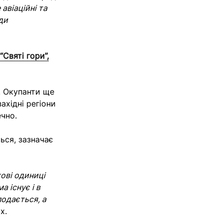
авіаційні та
ди
Святі гори”,
. Окупанти ще
ахідні регіони
чно.
ься, зазначає
кові одиниці
 існує і в
подається, а
х.