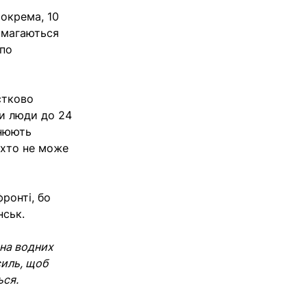
Зокрема, 10
намагаються
 по
стково
ли люди до 24
внюють
 хто не може
ронті, бо
нськ.
 на водних
силь, щоб
ься.