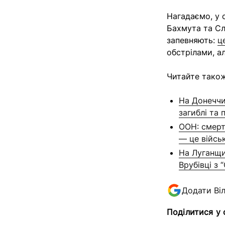
Нагадаємо, у 
Бахмута та Сл
запевняють:
ц
обстрілами, ал
Читайте також
На Донеччи
загиблі та 
ООН: смерт
— це війсь
На Луганщин
Врубівці з 
Додати Ві
Поділитися у