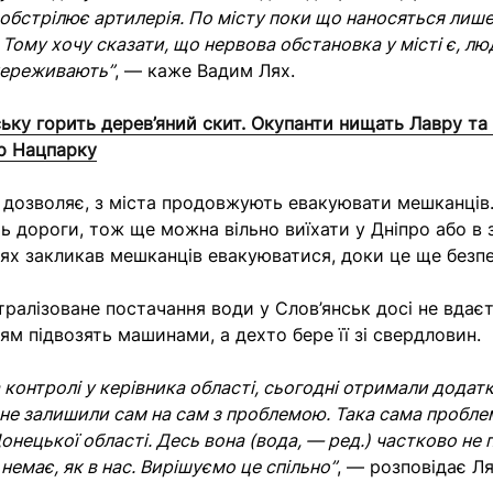
 обстрілює артилерія. По місту поки що наносяться лише 
 Тому хочу сказати, що нервова обстановка у місті є, лю
переживають”
, — каже Вадим Лях.
ьку горить дерев’яний скит. Окупанти нищать Лавру та “
р Нацпарку
 дозволяє, з міста продовжують евакуювати мешканців
ь дороги, тож ще можна вільно виїхати у Дніпро або в з
Лях закликав мешканців евакуюватися, доки це ще безпе
тралізоване постачання води у Слов’янськ досі не вдаєт
ям підвозять машинами, а дехто бере її зі свердловин.
 контролі у керівника області, сьогодні отримали додат
 не залишили сам на сам з проблемою. Така сама проблема
онецької області. Десь вона (вода, — ред.) частково не 
немає, як в нас. Вирішуємо це спільно”
, — розповідає Ля