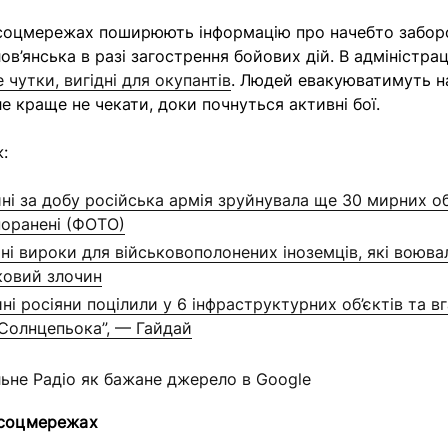
соцмережах поширюють інформацію про начебто заборо
ов’янська в разі загострення бойових дій. В адміністра
е чутки, вигідні для окупантів
. Людей евакуюватимуть на
е краще не чекати, доки почнуться активні бої.
:
ні за добу російська армія зруйнувала ще 30 мирних об’
поранені (ФОТО)
ні вироки для військовополонених іноземців, які воювал
ковий злочин
і росіяни поцілили у 6 інфраструктурних об’єктів та в
“Солнцепьока”, — Гайдай
льне Радіо як бажане джерело в Google
 соцмережах