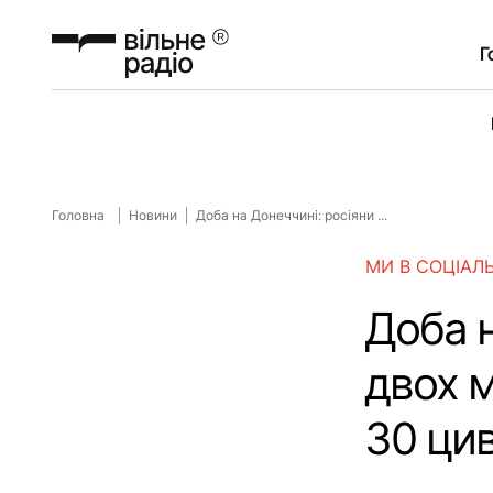
Г
Головна
Новини
Доба на Донеччині: росіяни ...
МИ В СОЦІАЛ
Доба н
двох 
30 цив