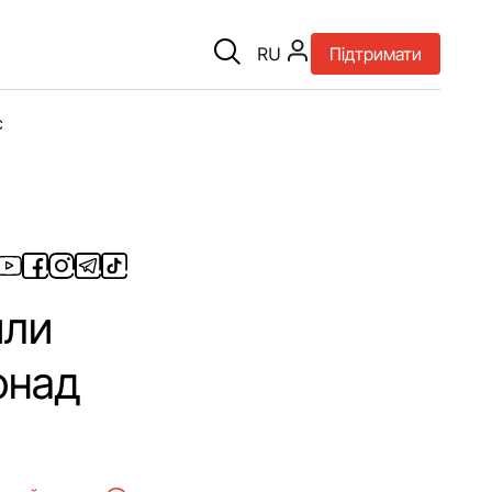
RU
Підтримати
є
или
онад