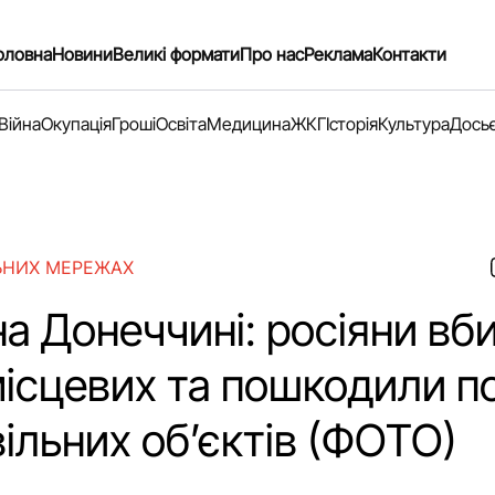
оловна
Новини
Великі формати
Про нас
Реклама
Контакти
Війна
Окупація
Гроші
Освіта
Медицина
ЖКГ
Історія
Культура
Дось
ЬНИХ МЕРЕЖАХ
а Донеччині: росіяни вб
місцевих та пошкодили п
ільних об’єктів (ФОТО)