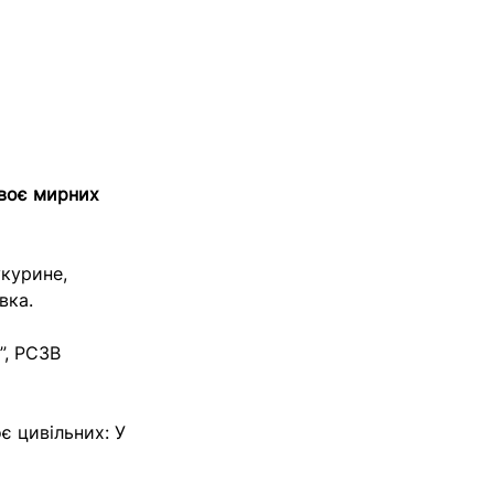
Двоє мирних
укурине,
вка.
”, РСЗВ
є цивільних: У