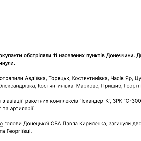
окупанти обстріляли 11 населених пунктів Донеччини. 
инули.
отрапили Авдіївка, Торецьк, Костянтинівка, Часів Яр, Ц
Олександрівка, Костянтинівка, Маркове, Пришиб, Георгії
 з авіації, ракетних комплексів “Іскандер-К”, ЗРК “С-300
” та артилерії.
ю
голови Донецької ОВА Павла Кириленка, загинули дво
та Георгіївці.