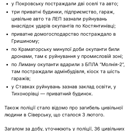
у Покровську постраждали дві оселі та авто;
три приватні будинки, підприємство, гараж,
цивільне авто та ЛЕП зазнали руйнувань
внаслідок ударів окупантів по Костянтинівці;
приватне домогосподарство постраждало в
Гришиному;
по Краматорську минулої доби окупанти били
дронами, там є руйнування у промисловій зоні;
по Лиману окупанти вдарили з БПЛА “Молнія-2”,
там постраждали адмінбудівля, кіоск та шість
гаражів;
у Ставках руйнувань зазнав заклад освіти, у
Тихонорівці — приватний будинок.
Також поліції стало відомо про загибель цивільної
людини в Сіверську, що сталося 3 лютого.
Загалом за добу, уточнюють у поліції, 36 цивільних