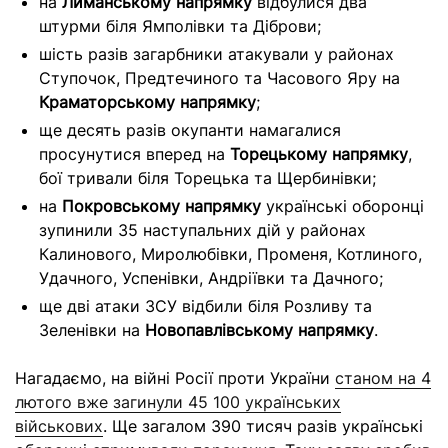
на
Лиманському напрямку
відбулися два
штурми біля Ямполівки та Діброви;
шість разів загарбники атакували у районах
Ступочок, Предтечиного та Часового Яру на
Краматорському напрямку
;
ще десять разів окупанти намагалися
просунутися вперед на
Торецькому напрямку
,
бої тривали біля Торецька та Щербинівки;
на
Покровському напрямку
українські оборонці
зупинили 35 наступальних дій у районах
Калинового, Миролюбівки, Променя, Котлиного,
Удачного, Успенівки, Андріївки та Дачного;
ще дві атаки ЗСУ відбили біля Розливу та
Зеленівки на
Новопавлівському напрямку
.
Нагадаємо, на війні Росії проти України
станом на 4
лютого вже загинули 45 100 українських
військових
. Ще загалом 390 тисяч разів українські