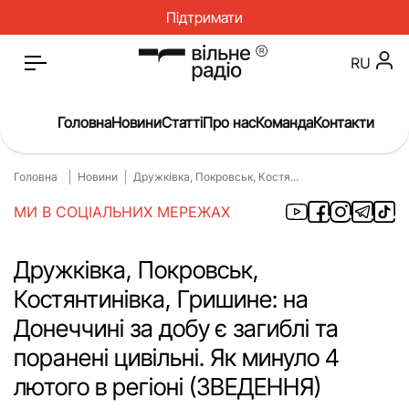
Підтримати
RU
Головна
Новини
Статті
Про нас
Команда
Контакти
Головна
Новини
Дружківка, Покровськ, Костя...
Головна
Новини
МИ В СОЦІАЛЬНИХ МЕРЕЖАХ
Статті
Окупація
Про нас
Війна
Дружківка, Покровськ,
Костянтинівка, Гришине: на
Гроші
Освіта
Донеччині за добу є загиблі та
Інструкції
Медицина
поранені цивільні. Як минуло 4
ЖКГ
Історія
лютого в регіоні (ЗВЕДЕННЯ)
Культура
Інтерв’ю