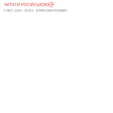
ЧИТАТИ РОСІЙСЬКОЮ
Досьє
Репортажі
5 ЛЮТ, 2025 - 12:50
В'ЯЧЕСЛАВ ПОПОВИЧ
Блог
Проєкти
Команда
Реклама
Редакційна політика