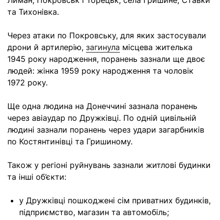
Лиман, Покровськ і Торецьк, села Гришине, Ставки
та Тихонівка.
Через атаки по Покровську, для яких застосували
дрони й артилерію,
загинула
місцева жителька
1945 року народження, поранень зазнали ще двоє
людей: жінка 1959 року народження та чоловік
1972 року.
Ще одна людина на Донеччині зазнала поранень
через авіаудар по Дружківці. По одній цивільній
людині зазнали поранень через удари загарбників
по Костянтинівці та Гришиному.
Також у регіоні руйнувань зазнали житлові будинки
та інші об’єкти:
у Дружківці пошкоджені сім приватних будинків,
підприємство, магазин та автомобіль;