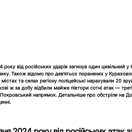
4 року від російських ударів загинув один цивільний у
нику. Також відомо про дев’ятьох поранених у Курахово
У містах та селах регіону поліцейські нарахували 20 зр
ькові ж за добу відбили майже півтори сотні атак — тре
Покровський напрямок. Детальніше про обстріли на До
енні.
ня 2024 року від російських атак 