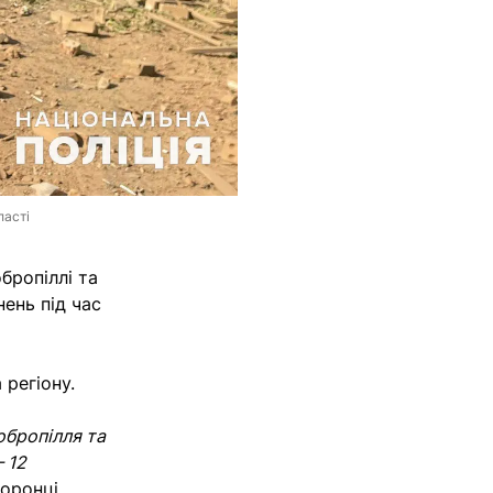
ласті
бропіллі та
нень під час
 регіону.
обропілля та
 12
оронці.