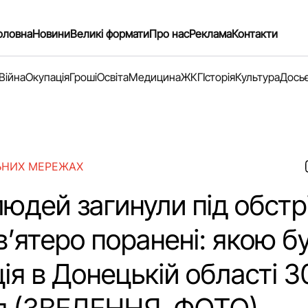
оловна
Новини
Великі формати
Про нас
Реклама
Контакти
Війна
Окупація
Гроші
Освіта
Медицина
ЖКГ
Історія
Культура
Дось
ЬНИХ МЕРЕЖАХ
юдей загинули під обстр
’ятеро поранені: якою б
ія в Донецькій області 3