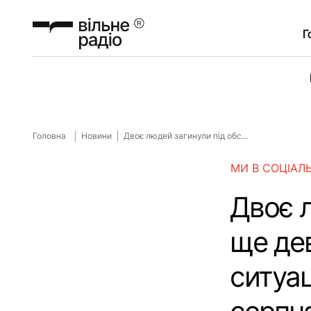
Г
Головна
Новини
Двоє людей загинули під обс...
МИ В СОЦІАЛ
Двоє л
ще дев
ситуац