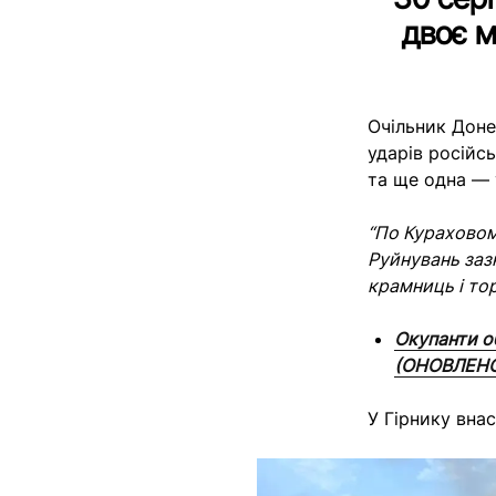
двоє м
Очільник Дон
ударів російсь
та ще одна — 
“По Кураховому
Руйнувань заз
крамниць і тор
Окупанти об
(ОНОВЛЕН
У Гірнику вна