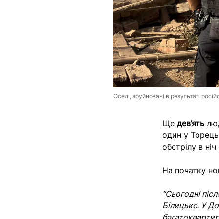
Оселі, зруйновані в результаті росі
Ще
дев’ять
люд
один у Торецьк
обстрілу в ніч
На початку нов
“Сьогодні піс
Білицьке. У Д
багатоквартир