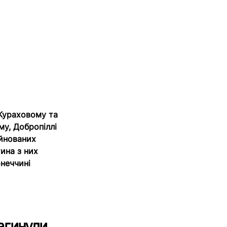
 Кураховому та
му, Добропіллі
уйнованих
тина з них
неччині
загинули