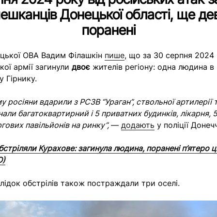
ешканців Донецької області, ще де
поранені
ецької ОВА Вадим Філашкін
пише
, що за 30 серпня 2024 
кої армії загинули
двоє
жителів регіону: одна людина 
у Гірнику.
 росіяни вдарили з РСЗВ “Ураган”, ствольної артилерії т
нали багатоквартирний і 5 приватних будинків, лікарня,
гових павільйонів на ринку”,
—
додають
у поліції Донеч
стріляли Курахове: загинула людина, поранені п’ятеро 
О)
слідок обстрілів також постраждали три оселі.