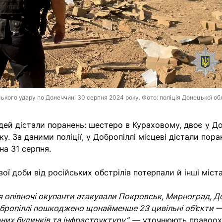
йського удару по Донеччині 30 серпня 2024 року. Фото: поліція Донецької об
ей дістали поранень: шестеро в Кураховому, двоє у До
у. За даними поліції, у Добропіллі місцеві дістали пора
 на 31 серпня.
ої доби від російських обстрілів потерпали й інші міста
ля опівночі окупанти атакували Покровськ, Мирноград, Д
обропіллі пошкоджено щонайменше 23 цивільні об’єкти —
них будинків та інфраструктуру”,
— уточнюють правоох