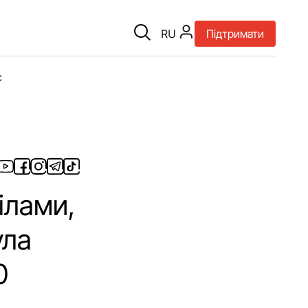
RU
Підтримати
є
ілами,
ула
0