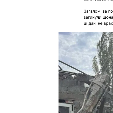
Загалом, за п
загинули щона
ці дані не вр