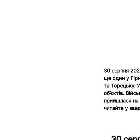
30 серпня 202
ще один у Гір
та Торецьку. 
об’єктів. Війс
прийшлася на 
читайте у звед
30 серп