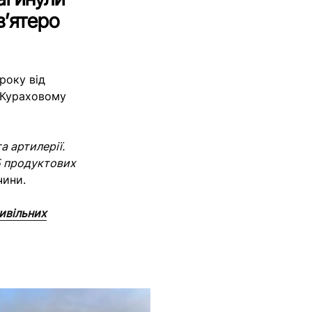
в’ятеро
року від
в Кураховому
а артилерії.
 5 продуктових
чини.
цивільних