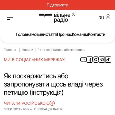
Підтримати
RU
Головна
Новини
Статті
Про нас
Команда
Контакти
Головна
Новини
Як поскаржитись або запропо...
Головна
Новини
МИ В СОЦІАЛЬНИХ МЕРЕЖАХ
Статті
Окупація
Про нас
Війна
Як поскаржитись або
запропонувати щось владі через
Гроші
Освіта
петицію (інструкція)
Інструкції
Медицина
ЧИТАТИ РОСІЙСЬКОЮ
ЖКГ
Історія
6 ВЕР, 2021 - 17:42
ОЛЕКСАНДР ЛАГЕР
Культура
Інтерв’ю