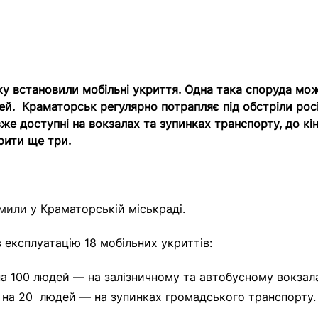
у встановили мобільні укриття. Одна така споруда мож
ей. Краматорськ регулярно потрапляє під обстріли росі
вже доступні на вокзалах та зупинках транспорту, до кі
рити ще три.
омили
у Краматорській міськраді.
в експлуатацію 18 мобільних укриттів:
на 100 людей
—
на залізничному та автобусному вокзал
в на 20 людей
—
на зупинках громадського транспорту.