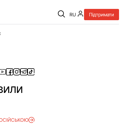
RU
Підтримати
є
овили
РОСІЙСЬКОЮ