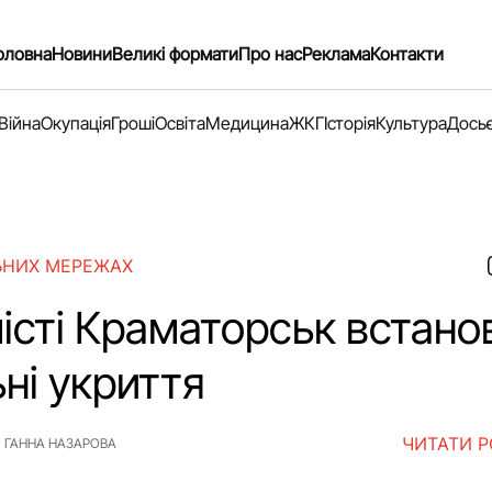
оловна
Новини
Великі формати
Про нас
Реклама
Контакти
Війна
Окупація
Гроші
Освіта
Медицина
ЖКГ
Історія
Культура
Дось
ЬНИХ МЕРЕЖАХ
місті Краматорськ встан
ні укриття
ЧИТАТИ 
ГАННА НАЗАРОВА