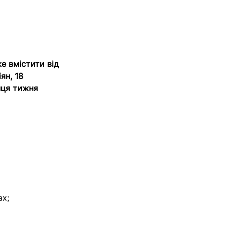
е вмістити від
ян, 18
нця тижня
ах;