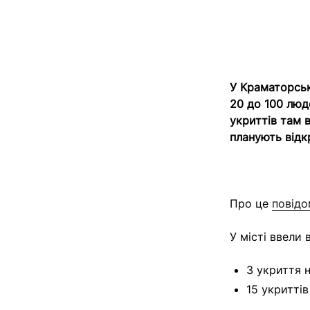
У Краматорськ
20 до 100 люд
укриттів там 
планують відк
Про це
повід
У місті ввели 
3 укриття 
15 укритті