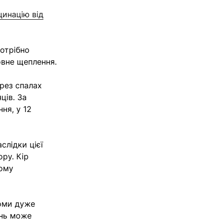
цинацію від
потрібно
овне щеплення.
рез спалах
ців. За
ння, у 12
слідки цієї
ру. Кір
ному
томи дуже
ень може