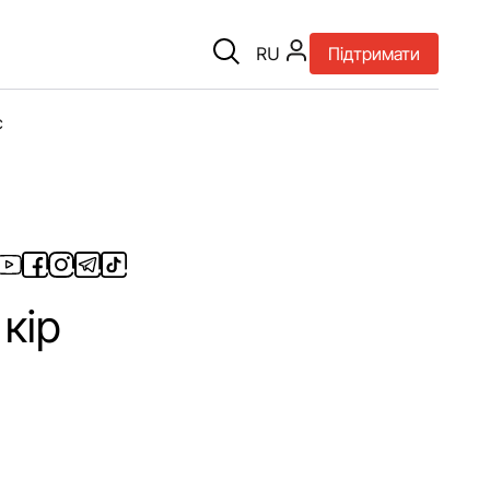
RU
Підтримати
є
кір