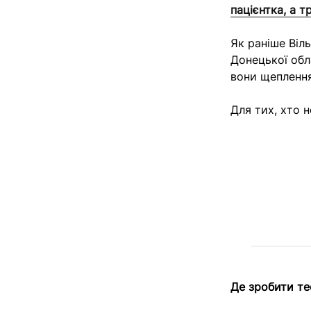
пацієнтка, а т
Як раніше Віл
Донецької обла
вони щеплення
Для тих, хто н
Де зробити те