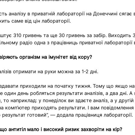
ть аналізу в приватній лабораторії на Донеччині сягає 
ить саме від цін лабораторії.
штує 310 гривень та ще 30 гривень за забір. Виходить 3
ільному радіо одна з працівниць приватної лабораторії 
іряють організм на імунітет від кору?
лізів отримати на руки можна за 1-2 дні.
здавати приходили на початку тижня. Тому що якщо на
е один день робляться результати аналізів, а два дні. А
 то наприклад: у понеділок ви здаєте аналіз, а у другій
на комп’ютер приходять результати. І вам повідомленн
 результат готовий”, — додала працівниця лабораторії.
що антитіл мало і високий ризик захворіти на кір?