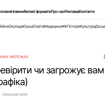
оловна
Новини
Великі формати
Про нас
Реклама
Контакти
Війна
Окупація
Гроші
Освіта
Медицина
ЖКГ
Історія
Культура
Дось
ЬНИХ МЕРЕЖАХ
евірити чи загрожує вам 
рафіка)
ОЛЕКСАНДР ЛАГЕР