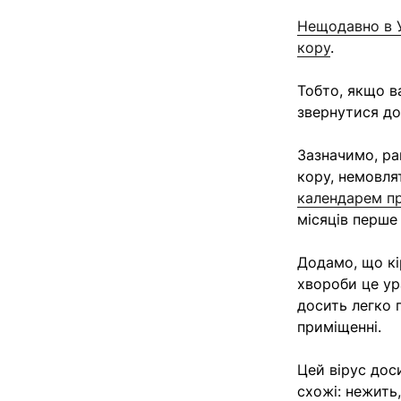
Нещодавно в У
кору
.
Тобто, якщо в
звернутися до
Зазначимо, ра
кору, немовлят
календарем п
місяців перше 
Додамо, що кір
хвороби це ур
досить легко 
приміщенні.
Цей вірус дос
схожі: нежить