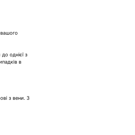
 вашого
до однієї з
ипадків в
ові з вени. З