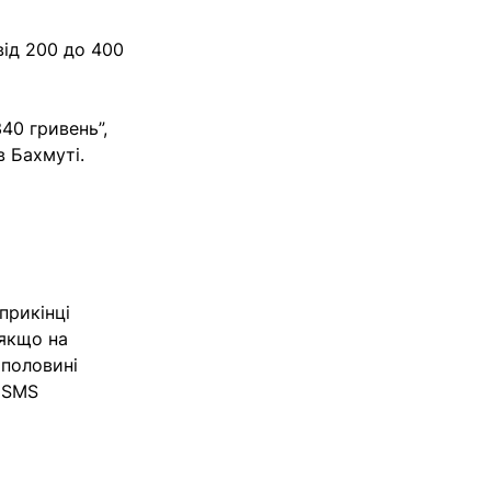
від 200 до 400
40 гривень”,
в Бахмуті.
прикінці
 якщо на
 половині
я SMS