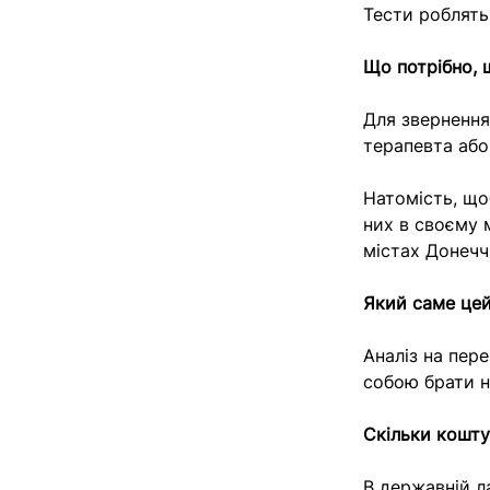
Тести роблять
Що потрібно, 
Для звернення
терапевта або 
Натомість, що
них в своєму м
містах Донечч
Який саме цей
Аналіз на пере
собою брати ні
Скільки кошту
В державній л