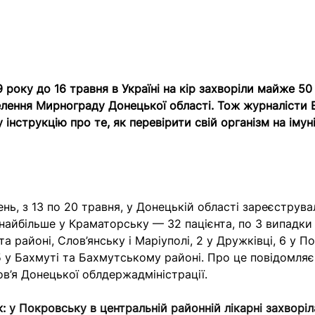
 року до 16 травня в Україні на кір захворіли майже 50
елення Мирнограду Донецької області. Тож журналісти В
 інструкцію про те, як перевірити свій організм на імун
нь, з 13 по 20 травня, у Донецькій області зареєструв
 найбільше у Краматорську — 32 пацієнта, по 3 випадки
та районі, Слов’янську і Маріуполі, 2 у Дружківці, 6 у 
5 у Бахмуті та Бахмутському районі. Про це повідомля
в’я Донецької облдержадміністрації.
ж:
у Покровську в центральній районній лікарні захворіл