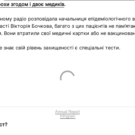
рохи згодом і двоє медиків
.
ьному радіо розповідала начальниця епідеміологічного в
сті Вікторія Бочкова, багато з цих пацієнтів не пам’ят
. Вони втратили свої медичні картки або не вакцинова
е знає свій рівень захищеності є спеціальні тести.
Annual Report
Infogram
ст?