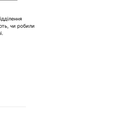
ідділення
ають, чи робили
ні.