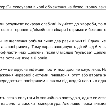
країні скасували вікові обмеження на безкоштовну вак
аш результат показав слабкий імунітет до хвороби, то 
 свого терапевта/сімейного лікаря і отримати безкошт
ніше щеплення робили лише два рази у житті. Однак, че
а в зоні ризику. Тому зараз вакцинують дітей від 6 міся
рофілактичних щеплень
: після 6 місяців “нульове” щепле
та останнє вже в 6 років.
 — це вірусна інфекція проти якої досі не існує ліків. На
аження нервової системи, пневмонія, отит або втрата зо
передається повітряним шляхом від людей навіть в од
ить легко сплутати із звичайною застудою, адже симп
, кашель та висока температура. Але лише через тижд