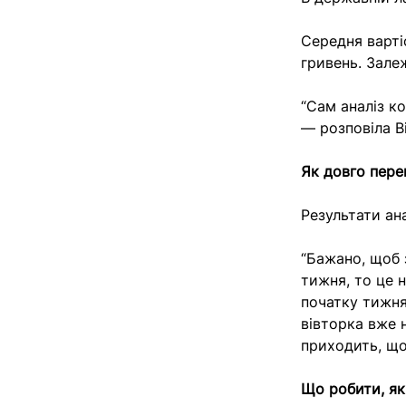
Середня вартіс
гривень. Залеж
“Сам аналіз ко
— розповіла В
Як довго перев
Результати ана
“Бажано, щоб 
тижня, то це н
початку тижня,
вівторка вже 
приходить, що
Що робити, як