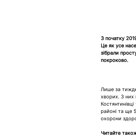
З початку 2019
Це як усе нас
зібрали просту
покроково.
Лише за тижде
хворих. З них
Костянтинівці 
районі та ще 
охорони здоро
Читайте тако