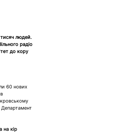
 тисяч людей.
ільного радіо
ітет до кору
али 60 нових
 в
Покровському
є Департамент
а на кір