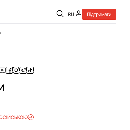
RU
Підтримати
є
и
РОСІЙСЬКОЮ