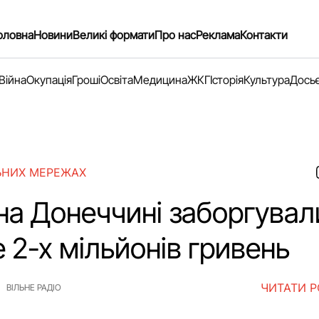
оловна
Новини
Великі формати
Про нас
Реклама
Контакти
Війна
Окупація
Гроші
Освіта
Медицина
ЖКГ
Історія
Культура
Дось
ЬНИХ МЕРЕЖАХ
на Донеччині заборгувал
 2-х мільйонів гривень
ЧИТАТИ 
ВІЛЬНЕ РАДІО