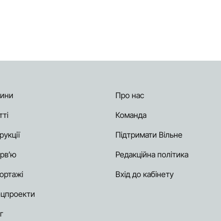
ини
Про нас
тті
Команда
рукції
Підтримати Вільне
ерв’ю
Редакційна політика
ортажі
Вхід до кабінету
цпроекти
г