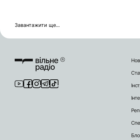
Завантажити ще...
Нов
Ста
Інст
Інт
Реп
Спе
Бло