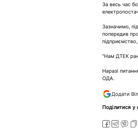
За весь час б
електропостач
Зазначимо, пі
попередив про
підприємство,
“
Нам ДТЕК рано
Наразі питанн
ОДА.
Додати Ві
Поділитися у