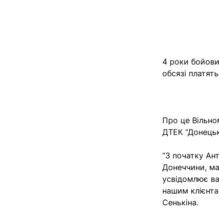
4 роки бойових
обсязі платять
Про це Вільно
ДТЕК “Донецьк
“З початку Ант
Донеччини, ма
усвідомлює ва
нашим клієнта
Сенькіна.