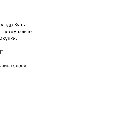
сандр Куць
що комунальне
рахунки.
і
”.
аявив голова