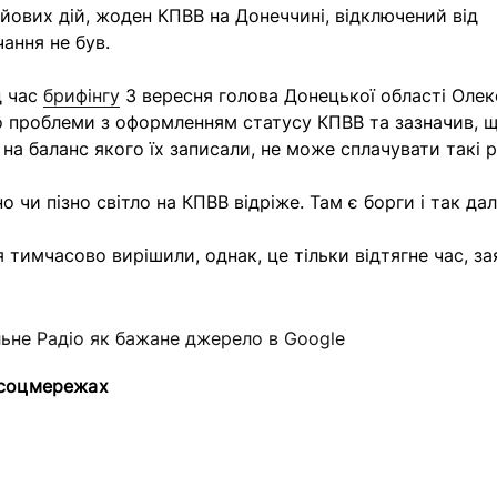
ойових дій, жоден КПВВ на Донеччині, відключений від
ання не був.
д час
брифінгу
3 вересня голова Донецької області Олек
 проблеми з оформленням статусу КПВВ та зазначив, 
 на баланс якого їх записали, не може сплачувати такі 
 чи пізно світло на КПВВ відріже. Там є борги і так дал
я тимчасово вирішили, однак, це тільки відтягне час, з
льне Радіо як бажане джерело в Google
 соцмережах