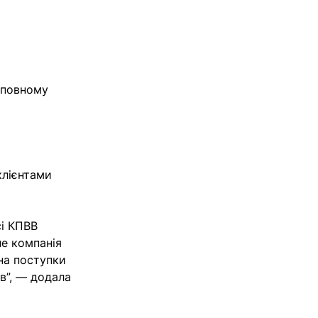
в повному
клієнтами
сі КПВВ
ле компанія
на поступки
в”, — додала