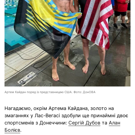
Артем Кайдан поряд із представницею США. Фото: ДонОВА
Нагадаємо, окрім Артема Кайдана, золото на
змаганнях у Лас-Вегасі здобули ще принаймні двоє
спортсменів з Донеччини:
Сергій Дубов
та
Алан
Болієв
.