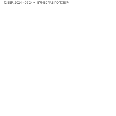
12 БЕР, 2024 - 09:24
В'ЯЧЕСЛАВ ПОПОВИЧ
Досьє
Репортажі
Блог
Проєкти
Команда
Реклама
Редакційна політика