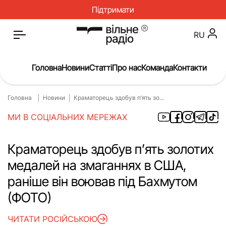
Підтримати
RU
Головна
Новини
Статті
Про нас
Команда
Контакти
Головна
Новини
Краматорець здобув п’ять зо...
Головна
Новини
МИ В СОЦІАЛЬНИХ МЕРЕЖАХ
Статті
Окупація
Про нас
Війна
Краматорець здобув п’ять золотих
медалей на змаганнях в США,
Гроші
Освіта
раніше він воював під Бахмутом
Інструкції
Медицина
(ФОТО)
ЖКГ
Історія
ЧИТАТИ РОСІЙСЬКОЮ
Культура
Інтерв’ю