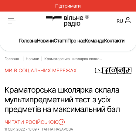
Підтримати
RU
Головна
Новини
Статті
Про нас
Команда
Контакти
Головна
Новини
Краматорська школярка склал...
Головна
Новини
МИ В СОЦІАЛЬНИХ МЕРЕЖАХ
Статті
Окупація
Про нас
Війна
Краматорська школярка склала
мультипредметний тест з усіх
Гроші
Освіта
предметів на максимальний бал
Інструкції
Медицина
ЧИТАТИ РОСІЙСЬКОЮ
ЖКГ
Історія
11 СЕР, 2022 - 18:09
ГАННА НАЗАРОВА
Культура
Інтерв’ю