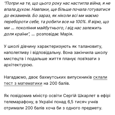
“Попри на те, що цього року нас настигла війна, я не
впала духом. Навпаки, ще більше почала готуватися
до екзаменів. Бо зараз, як ніколи всі ми маємо
перебороти себе, та робити все на 100%. Я вірю, що
ми ㅡ покоління майбутнього, і від нас залежить
доля країни”,
ㅡ розповідає Марія.
У школі дівчину характеризують як талановиту,
наполегливу і відповідальну. Вона закінчила школу
мистецтв і подальше життя планує пов’язати з
архітектурою.
Нагадаємо, двоє бахмутських випускників
склали
тест з математики
на 200 балів.
Як повідомив міністр освіти Сергій Шкарлет в ефірі
телемарафону, в Україні понад 6,5 тисяч учнів
отримали 200 балів хоча би з одного предмету.