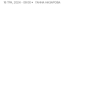
16 ТРА, 2024 - 09:00
ГАННА НАЗАРОВА
Досьє
Репортажі
Блог
Проєкти
Команда
Реклама
Редакційна політика