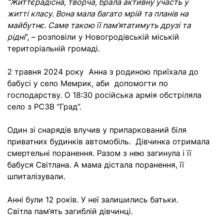
“Життєрадісна, творча, брала активну участь у
житті класу. Вона мала багато мрій та планів на
майбутнє. Саме такою її пам’ятатимуть друзі та
рідні
”, – розповіли у Новогродівській міській
територіальній громаді.
2 травня 2024 року Анна з родиною приїхала до
бабусі у село Мемрик, аби допомогти по
господарству. О 18:30 російська армія обстріляла
село з РСЗВ “Град”.
Один зі снарядів влучив у припаркований біля
приватних будинків автомобіль. Дівчинка отримала
смертельні поранення. Разом з нею загинула і її
бабуся Світлана. А мама дістала поранення, її
шпиталізували.
Анні були 12 років. У неї залишились батьки.
Світла пам’ять загиблій дівчинці.