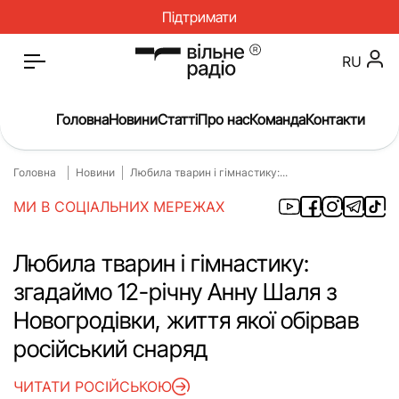
Підтримати
RU
Головна
Новини
Статті
Про нас
Команда
Контакти
Головна
Новини
Любила тварин і гімнастику:...
Головна
Новини
МИ В СОЦІАЛЬНИХ МЕРЕЖАХ
Статті
Окупація
Про нас
Війна
Любила тварин і гімнастику:
згадаймо 12-річну Анну Шаля з
Гроші
Освіта
Новогродівки, життя якої обірвав
Інструкції
Медицина
російський снаряд
ЖКГ
Історія
ЧИТАТИ РОСІЙСЬКОЮ
Культура
Інтерв’ю