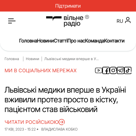
Підтримати
RU
Головна
Новини
Статті
Про нас
Команда
Контакти
Головна
Новини
Львівські медики вперше в У...
Головна
Новини
МИ В СОЦІАЛЬНИХ МЕРЕЖАХ
Статті
Окупація
Про нас
Війна
Львівські медики вперше в Україні
вживили протез просто в кістку,
Гроші
Освіта
пацієнтом став військовий
Інструкції
Медицина
ЧИТАТИ РОСІЙСЬКОЮ
ЖКГ
Історія
17 КВІ, 2023 - 15:22
ВЛАДИСЛАВА КОБКО
Культура
Інтерв’ю