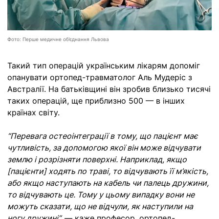
Фото: Перше медичне об’єднання Львова
Такий тип операцій українським лікарям допоміг
опанувати ортопед-травматолог Аль Мудеріс з
Австралії. На батьківщині він зробив близько тисячі
таких операцій, ще приблизно 500 — в інших
країнах світу.
“Перевага остеоінтеграції в тому, що пацієнт має
чутливість, за допомогою якої він може відчувати
землю і розрізняти поверхні. Наприклад, якщо
[пацієнти] ходять по траві, то відчувають її м’якість,
або якщо наступають на кабель чи палець дружини,
то відчувають це. Тому у цьому випадку вони не
можуть сказати, що не відчули, як наступили на
ногу дружині”,
— каже професор, ортопед-