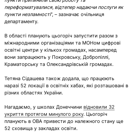
пункти припинили свою роботу та
переформатувалися, відтепер надаючи послуги як
пункти незламності
”, – зазначає очільниця
департаменту.
В області планують цьогоріч запустити разом з
міжнародними організаціями та МОНом цифрові
освітні центри у кількох громадах, насамперед
вони запрацюють у Покровську, Добропіллі,
Краматорську та Олександрівській громадах.
Тетяна Сідашева також додала, що працюють
наразі 52 локації в освітніх хабах, які розташовані в
різних областях України.
Нагадаємо, у школах Донеччини
відновили 32
укриття протягом минулого року
. Цьогоріч
планують в ОВА привести до належного стану ще
52 сховища у закладах освіти.