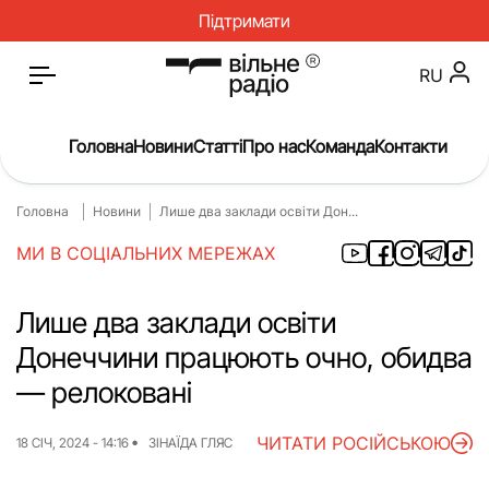
Підтримати
RU
Головна
Новини
Статті
Про нас
Команда
Контакти
Головна
Новини
Лише два заклади освіти Дон...
Головна
Новини
МИ В СОЦІАЛЬНИХ МЕРЕЖАХ
Статті
Окупація
Про нас
Війна
Лише два заклади освіти
Донеччини працюють очно, обидва
Гроші
Освіта
— релоковані
Інструкції
Медицина
ЧИТАТИ РОСІЙСЬКОЮ
ЖКГ
Історія
18 СІЧ, 2024 - 14:16
ЗІНАЇДА ГЛЯС
Культура
Інтерв’ю