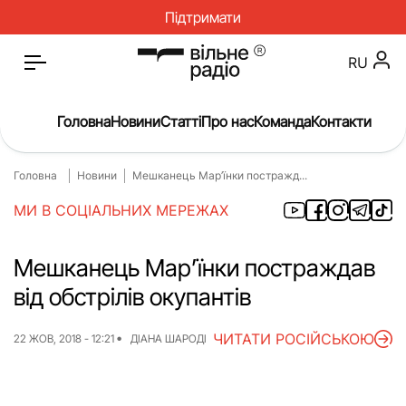
Підтримати
RU
Головна
Новини
Статті
Про нас
Команда
Контакти
Головна
Новини
Мешканець Мар’їнки постражд...
Головна
Новини
МИ В СОЦІАЛЬНИХ МЕРЕЖАХ
Статті
Окупація
Про нас
Війна
Мешканець Мар’їнки постраждав
від обстрілів окупантів
Гроші
Освіта
Інструкції
Медицина
ЧИТАТИ РОСІЙСЬКОЮ
22 ЖОВ, 2018 - 12:21
ДІАНА ШАРОДІ
ЖКГ
Історія
Культура
Інтерв’ю