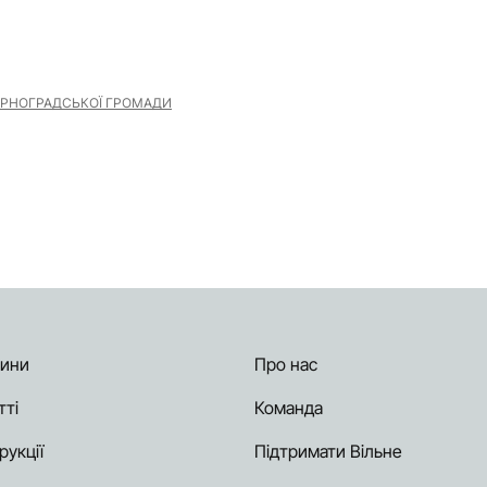
РНОГРАДСЬКОЇ ГРОМАДИ
ини
Про нас
тті
Команда
рукції
Підтримати Вільне