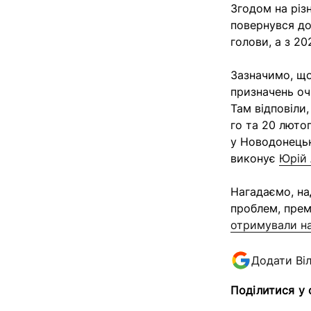
Згодом на різ
повернувся до
голови, а з 2
Зазначимо, що
призначень оч
Там відповіли
го та 20 люто
у Новодонецьк
виконує
Юрій
Нагадаємо, на
проблем, прем
отримували на
Додати Ві
Поділитися у