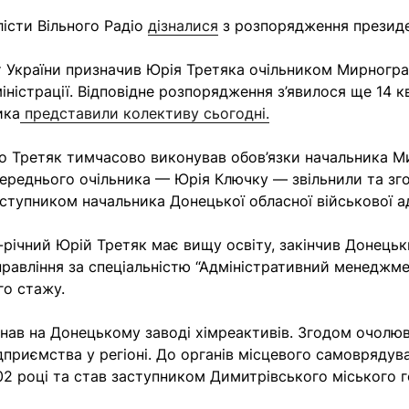
істи Вільного Радіо
дізналися
з розпорядження президе
т України призначив Юрія Третяка очільником Мирногра
іністрації. Відповідне розпорядження з’явилося ще 14 к
ика
представили колективу сьогодні.
го Третяк тимчасово виконував обов’язки начальника М
ереднього очільника — Юрія Ключку — звільнили та зг
ступником начальника Донецької обласної військової ад
-річний Юрій Третяк має вищу освіту, закінчив Донець
правління за спеціальністю “Адміністративний менеджме
го стажу.
нав на Донецькому заводі хімреактивів. Згодом очолюв
дприємства у регіоні. До органів місцевого самоврядув
2 році та став заступником Димитрівського міського 