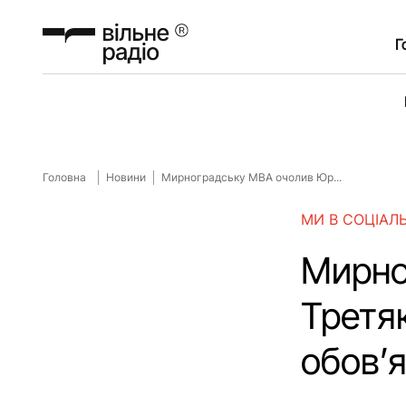
Г
Головна
Новини
Мирноградську МВА очолив Юр...
МИ В СОЦІАЛ
Мирно
Третяк
обов’