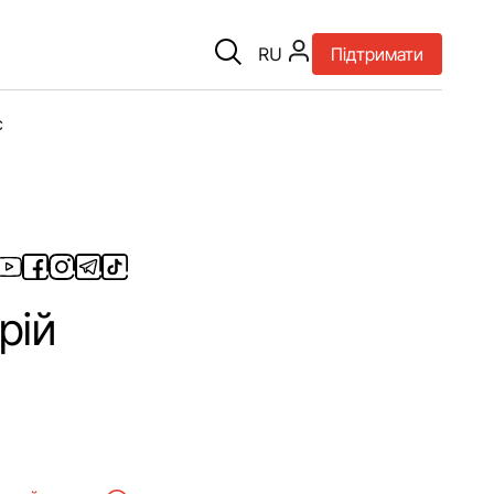
RU
Підтримати
є
рій