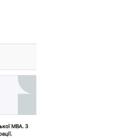
ької МВА. З
рації.