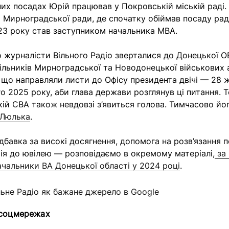
них посадах Юрій працював у Покровській міській раді.
 Мирноградської ради, де спочатку обіймав посаду рад
023 року став заступником начальника МВА.
 журналісти Вільного Радіо зверталися до Донецької 
ільників Мирноградської та Новодонецької військових а
, що направляли листи до Офісу президента двічі — 28 
го 2025 року, аби глава держави розглянув ці питання. 
ій СВА також невдовзі з’явиться голова. Тимчасово йог
 Люлька
.
дбавка за високі досягнення, допомога на розв’язання 
ія до ювілею — розповідаємо в окремому матеріалі,
за 
чальники ВА Донецької області у 2024 році
.
льне Радіо як бажане джерело в Google
 соцмережах