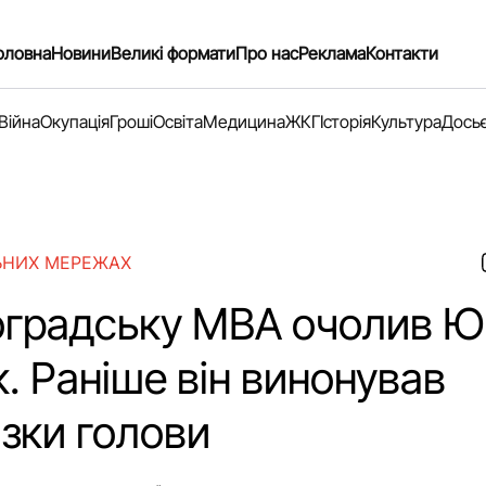
оловна
Новини
Великі формати
Про нас
Реклама
Контакти
Війна
Окупація
Гроші
Освіта
Медицина
ЖКГ
Історія
Культура
Дось
ЬНИХ МЕРЕЖАХ
градську МВА очолив Ю
. Раніше він винонував
язки голови