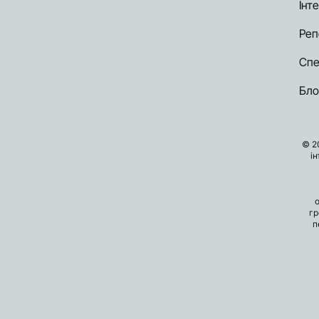
Інт
Реп
Спе
Бло
© 2
і
гр
п