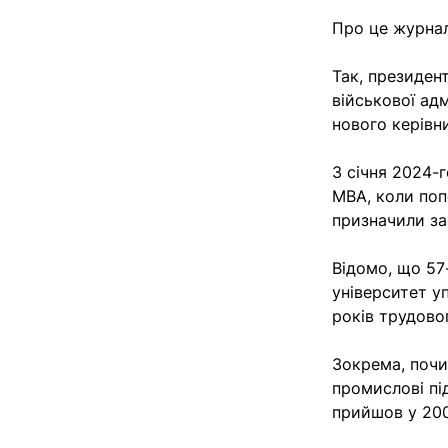
Про це журнал
Так, президен
військової адм
нового керівн
З січня 2024-
МВА, коли поп
призначили за
Відомо, що 57
університет у
років трудово
Зокрема, почи
промислові пі
прийшов у 200