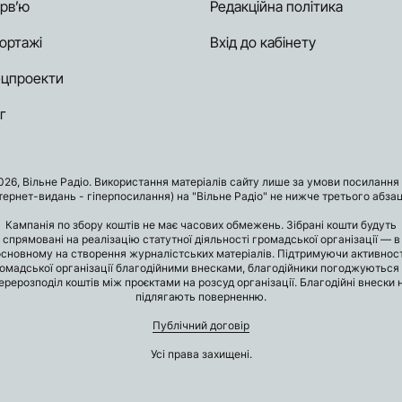
ерв’ю
Редакційна політика
ортажі
Вхід до кабінету
цпроекти
г
026, Вільне Радіо. Використання матеріалів сайту лише за умови посилання 
нтернет-видань - гіперпосилання) на "Вільне Радіо" не нижче третього абзац
Кампанія по збору коштів не має часових обмежень. Зібрані кошти будуть
спрямовані на реалізацію статутної діяльності громадської організації — в
основному на створення журналістських матеріалів. Підтримуючи активност
омадської організації благодійними внесками, благодійники погоджуються
ерерозподіл коштів між проєктами на розсуд організації. Благодійні внески 
підлягають поверненню.
Публічний договір
Усі права захищені.