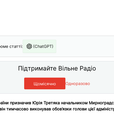
юме статті:
(ChatGPT)
Підтримайте Вільне Радіо
Одноразово
Щомісячно
аїни призначив Юрія Третяка начальником Мирноградс
він тимчасово виконував обов’язки голови цієї адмініст