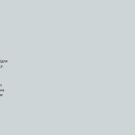
(для
у.
і
 на
не