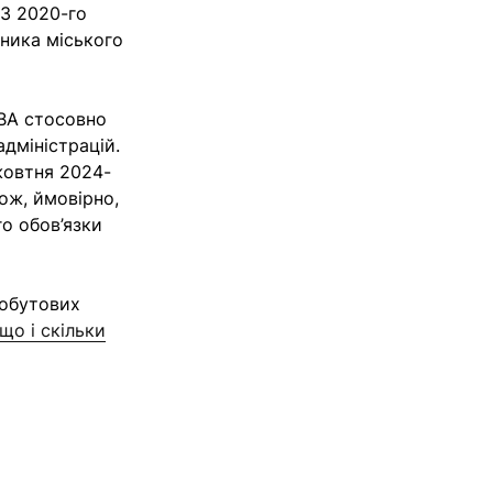
 З 2020-го
ника міського
ОВА стосовно
дміністрацій.
жовтня 2024-
Тож, ймовірно,
о обов’язки
побутових
що і скільки