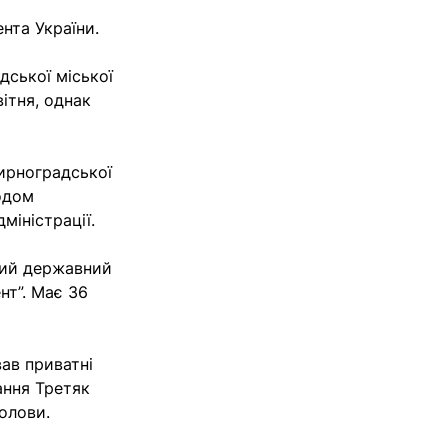
нта України.
дської міської
вітня, однак
ирноградської
одом
міністрації.
кий державний
нт”. Має 36
ав приватні
ання Третяк
голови.