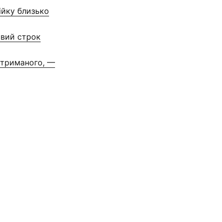
ійку близько
овий строк
атриманого, —