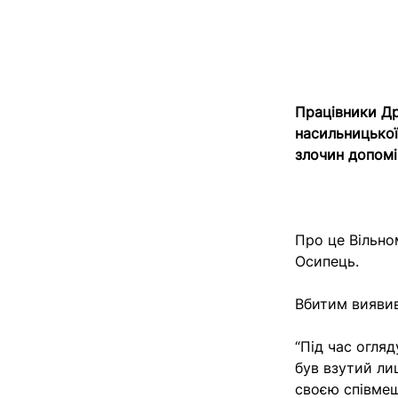
Працівники Дру
насильницької
злочин допомі
Про це Вільно
Осипець.
Вбитим виявив
“Під час огляд
був взутий ли
своєю співмеш