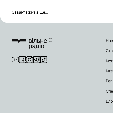
Завантажити ще...
Нов
Ста
Інст
Інт
Реп
Спе
Бло