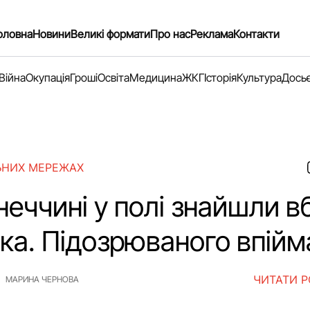
оловна
Новини
Великі формати
Про нас
Реклама
Контакти
Війна
Окупація
Гроші
Освіта
Медицина
ЖКГ
Історія
Культура
Дось
ЬНИХ МЕРЕЖАХ
еччині у полі знайшли в
іка. Підозрюваного впій
ЧИТАТИ 
МАРИНА ЧЕРНОВА