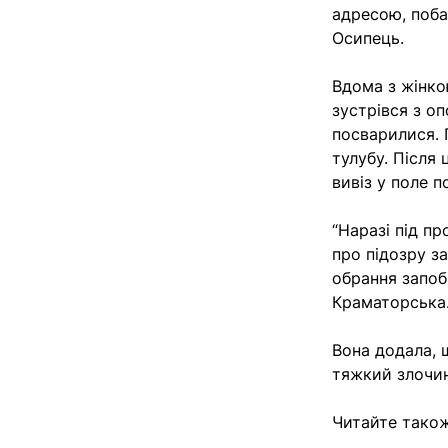
адресою, побач
Осипець.
Вдома з жінко
зустрівся з о
посварилися. 
тулубу. Після
вивіз у поле 
“Наразі під п
про підозру з
обрання запобі
Краматорська
Вона додала, 
тяжкий злочин
Читайте також