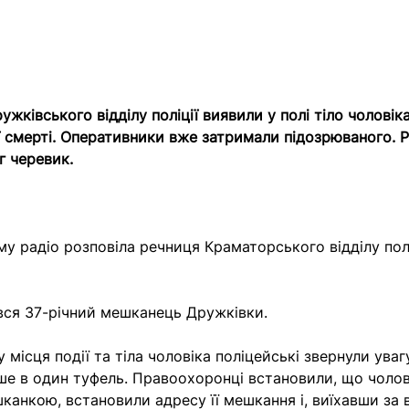
жківського відділу поліції виявили у полі тіло чоловік
 смерті. Оперативники вже затримали підозрюваного. 
г черевик.
му радіо розповіла речниця Краматорського відділу полі
ся 37-річний мешканець Дружківки.
у місця події та тіла чоловіка поліцейські звернули ува
ше в один туфель. Правоохоронці встановили, що чолов
канкою, встановили адресу її мешкання і, виїхавши за