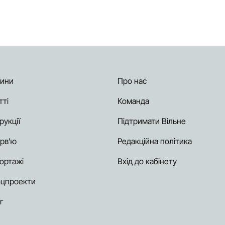
ини
Про нас
тті
Команда
рукції
Підтримати Вільне
ерв’ю
Редакційна політика
ортажі
Вхід до кабінету
цпроекти
г