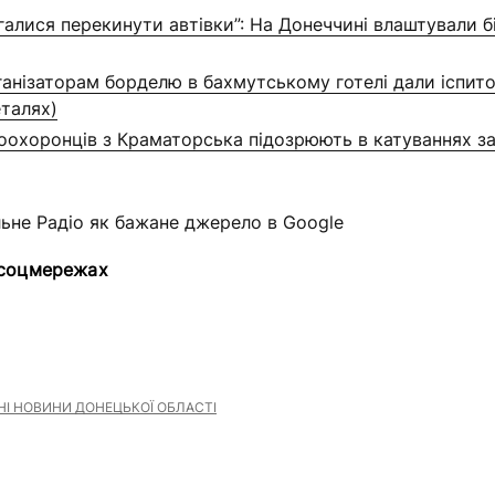
галися перекинути автівки”: На Донеччині влаштували б
ганізаторам борделю в бахмутському готелі дали іспит
еталях)
оохоронців з Краматорська підозрюють в катуваннях з
льне Радіо як бажане джерело в Google
 соцмережах
І НОВИНИ ДОНЕЦЬКОЇ ОБЛАСТІ