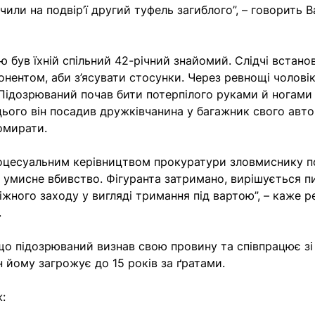
или на подвір’ї другий туфель загиблого”, – говорить В
ю був їхній спільний 42-річний знайомий. Слідчі встано
понентом, аби з’ясувати стосунки. Через ревнощі чолові
Підозрюваний почав бити потерпілого руками й ногами 
 цього він посадив дружківчанина у багажник свого авто
помирати.
роцесуальним керівництвом прокуратури зловмиснику 
а умисне вбивство. Фігуранта затримано, вирішується п
жного заходу у вигляді тримання під вартою”, – каже ре
.
що підозрюваний визнав свою провину та співпрацює зі 
 йому загрожує до 15 років за ґратами.
: