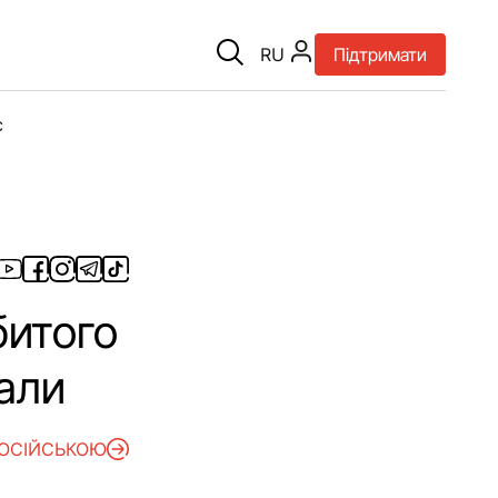
RU
Підтримати
є
битого
мали
РОСІЙСЬКОЮ