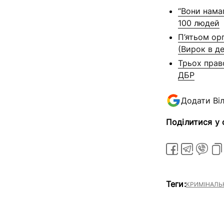
“Вони нама
100 людей
П’ятьом ор
(Вирок в д
Трьох прав
ДБР
Додати Ві
Поділитися у
Теги:
КРИМІНАЛЬН