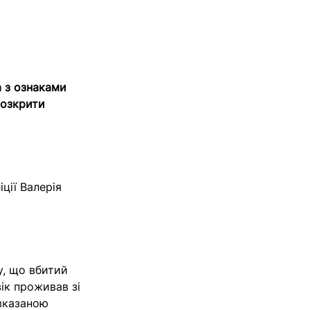
а з ознаками
Розкрити
ції Валерія
гу, що вбитий
ік проживав зі
 вказаною