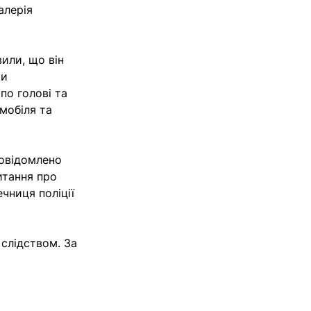
алерія
вили, що він
ки
по голові та
мобіля та
повідомлено
итання про
чниця поліції
слідством. За