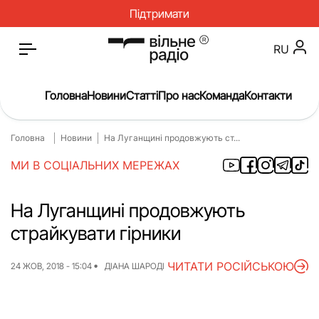
Підтримати
RU
Головна
Новини
Статті
Про нас
Команда
Контакти
Головна
Новини
На Луганщині продовжують ст...
Головна
Новини
МИ В СОЦІАЛЬНИХ МЕРЕЖАХ
Статті
Окупація
Про нас
Війна
На Луганщині продовжують
страйкувати гірники
Гроші
Освіта
Інструкції
Медицина
ЧИТАТИ РОСІЙСЬКОЮ
24 ЖОВ, 2018 - 15:04
ДІАНА ШАРОДІ
ЖКГ
Історія
Культура
Інтерв’ю