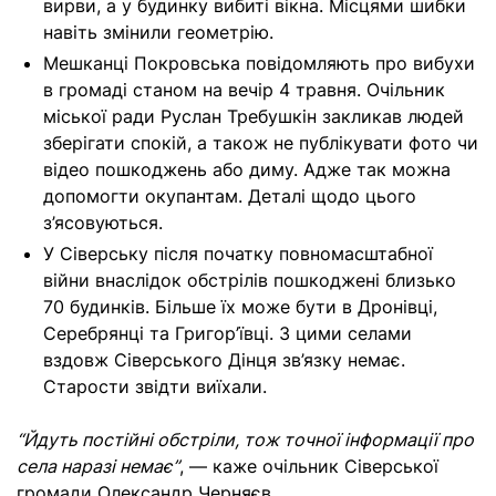
вирви, а у будинку вибиті вікна. Місцями шибки
навіть змінили геометрію.
Мешканці Покровська повідомляють про вибухи
в громаді станом на вечір 4 травня. Очільник
міської ради Руслан Требушкін закликав людей
зберігати спокій, а також не публікувати фото чи
відео пошкоджень або диму. Адже так можна
допомогти окупантам. Деталі щодо цього
з’ясовуються.
У Сіверську після початку повномасштабної
війни внаслідок обстрілів пошкоджені близько
70 будинків. Більше їх може бути в Дронівці,
Серебрянці та Григор’ївці
. З цими селами
вздовж Сіверського Дінця зв’язку немає.
Старости звідти виїхали.
“Йдуть постійні обстріли, тож точної інформації про
села наразі немає”
, — каже очільник Сіверської
громади Олександр Черняєв.