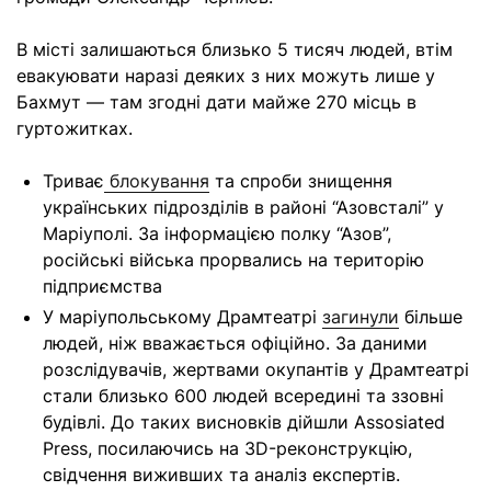
В місті залишаються близько 5 тисяч людей, втім
евакуювати наразі деяких з них можуть лише у
Бахмут — там згодні дати майже 270 місць в
гуртожитках.
Триває
блокування
та спроби знищення
українських підрозділів в районі “Азовсталі” у
Маріуполі. За інформацією полку “Азов”,
російські війська прорвались на територію
підприємства
У маріупольському Драмтеатрі
загинули
більше
людей, ніж вважається офіційно. За даними
розслідувачів, жертвами окупантів у Драмтеатрі
стали близько 600 людей всередині та ззовні
будівлі. До таких висновків дійшли Assosiated
Press, посилаючись на 3D-реконструкцію,
свідчення виживших та аналіз експертів.