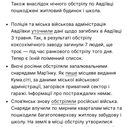
Також внаслідок нічного обстрілу по Авдіївці
пошкоджені житловий будинок і школа.
Поліція та міська військова адміністрація
Авдіївки
уточнили
дані щодо загиблих в Авдіївці
3 травня. Так, в результаті обстрілу
коксохімічного заводу загинули 7 людей, ще
троє — під час ранкового обстрілу того дня.
Тепер є їхній поіменний список.
Вночі росіяни обстріляли запалювальними
снарядами Мар’їнку. Як
пише
місцеве видання
Кума.сіті, за даними міської військової
адміністрації,
загорівся приватний сектор і
гаражі. Інформації про постраждалих немає
.
Слов’янськ знову
обстріляли
російські війська.
Снаряди влучили по мирним кварталам міста та
пошкодили багатоповерхову житлову забудову і
школу. На землі в місці обстрілу утворилися