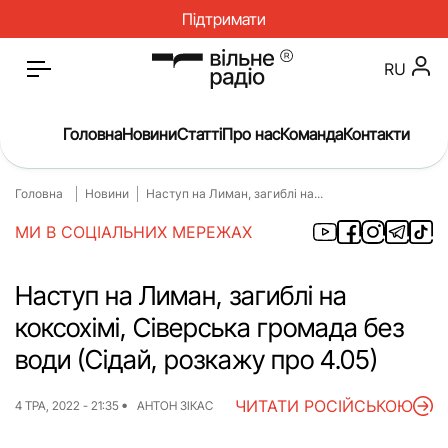
Підтримати
RU
Головна
Новини
Статті
Про нас
Команда
Контакти
Головна
Новини
Наступ на Лиман, загиблі на...
Головна
Новини
МИ В СОЦІАЛЬНИХ МЕРЕЖАХ
Статті
Окупація
Про нас
Війна
Наступ на Лиман, загиблі на
коксохімі, Сіверська громада без
Гроші
Освіта
води (Сідай, розкажу про 4.05)
Інструкції
Медицина
ЧИТАТИ РОСІЙСЬКОЮ
ЖКГ
Історія
4 ТРА, 2022 - 21:35
АНТОН ЗІКАС
Культура
Інтерв’ю