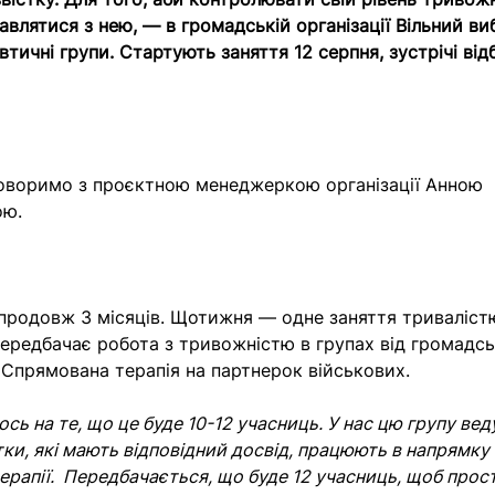
авлятися з нею, — в громадській організації Вільний ви
втичні групи. Стартують заняття 12 серпня, зустрічі ві
оворимо з проєктною менеджеркою організації Анною
ою.
впродовж 3 місяців. Щотижня — одне заняття тривалістю
передбачає робота з тривожністю в групах від громадськ
. Спрямована терапія на партнерок військових.
сь на те, що це буде 10-12 учасниць. У нас цю групу вед
ки, які мають відповідний досвід, працюють в напрямку 
ерапії. Передбачається, що буде 12 учасниць, щоб прост