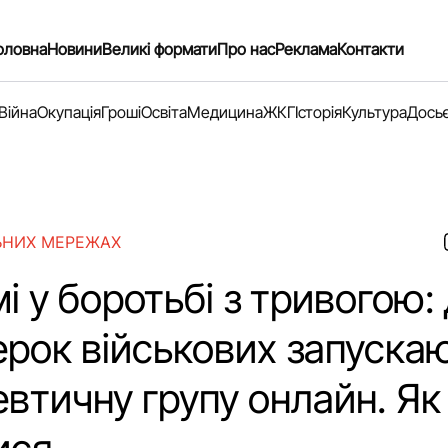
оловна
Новини
Великі формати
Про нас
Реклама
Контакти
Війна
Окупація
Гроші
Освіта
Медицина
ЖКГ
Історія
Культура
Дось
ЬНИХ МЕРЕЖАХ
і у боротьбі з тривогою:
ерок військових запуска
втичну групу онлайн. Як