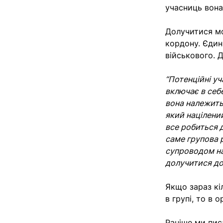
учасниць вона
Долучитися мо
кордону. Єдин
військового. 
“Потенційні у
включає в себе
вона належить,
який націлений
все робиться д
саме групова р
супроводом на
долучитися до
Якщо зараз кі
в групі, то в
Раніше ми пис