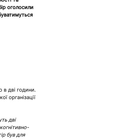
бір оголосили
дбуватимуться
 в дві години.
ої організації
уть дві
когнітивно-
ір був для