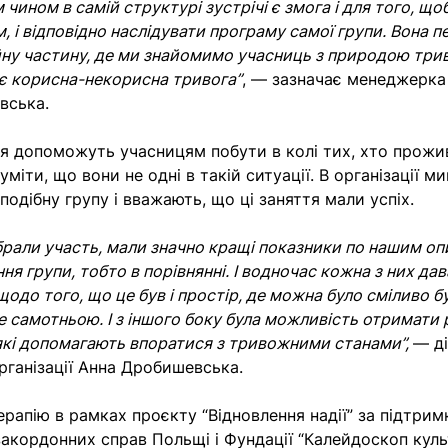
м чином в самій структурі зустрічі є змога і для того, що
, і відповідно наслідувати програму самої групи. Вона 
ну частину, де ми знайомимо учасниць з природою три
 є корисна-некорисна тривога”
, — зазначає менеджерка 
вська.
тя допоможуть учасницям побути в колі тих, хто прож
уміти, що вони не одні в такій ситуації. В організації м
подібну групу і вважають, що ці заняття мали успіх.
 брали участь, мали значно кращі показники по нашим оп
ня групи, тобто в порівнянні. І водночас кожна з них да
щодо того, що це був і простір, де можна було сміливо б
е самотньою. І з іншого боку була можливість отримати 
 які допомагають впоратися з тривожними станами”,
— д
ганізації Анна Дробишевська.
ерапію в рамках проєкту “Відновлення надії” за підтрим
закордонних справ Польщі і Фундації “Калейдоскоп куль