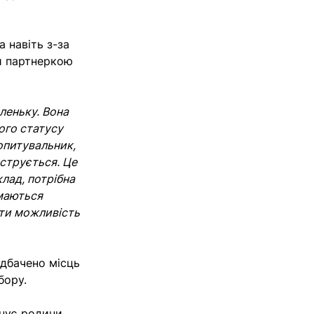
 навіть з-за
ти партнеркою
леньку. Вона
кого статусу
 опитувальник,
єструється. Це
клад, потрібна
ймаються
ати можливість
едбачено місць
абору.
днує родини