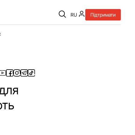
RU
Підтримати
є
 для
ють