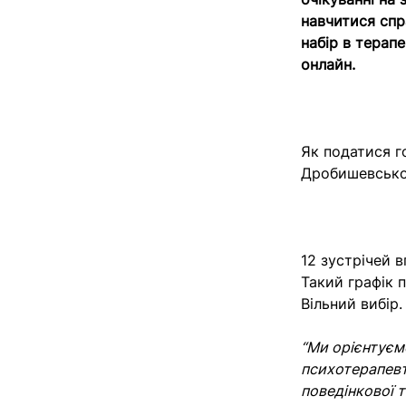
навчитися спр
набір в терапе
онлайн.
Як податися г
Дробишевськ
12 зустрічей 
Такий графік 
Вільний вибір
“Ми орієнтуємо
психотерапевт
поведінкової т