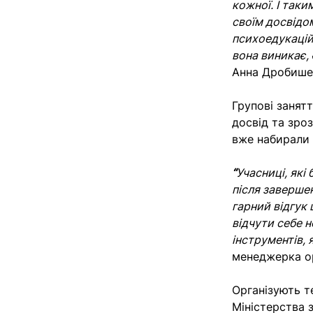
кожної. І таки
своїм досвідом
психоедукацій
вона виникає,
Анна Дробише
Групові занят
досвід та зроз
вже набирали 
“
Учасниці, які
після завершен
гарний відгук 
відчути себе н
інструментів,
менеджерка ор
Організують т
Міністерства 