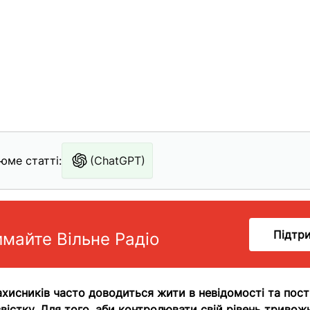
юме статті:
(ChatGPT)
Підтр
имайте Вільне Радіо
хисників часто доводиться жити в невідомості та пос
звістку. Для того, аби контролювати свій рівень тривож