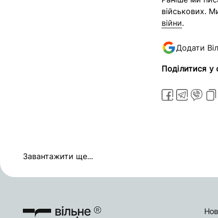
військових. М
війни
.
Додати Ві
Поділитися у
Завантажити ще...
Нов