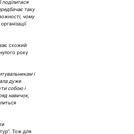
б поділитися
передбачає таку
вожності, чому
організації
иває схожий
инулого року
итувальникам і
вала дуже
ути собою і
ряд навичок,
ілиться
ки
тур”. Тож для