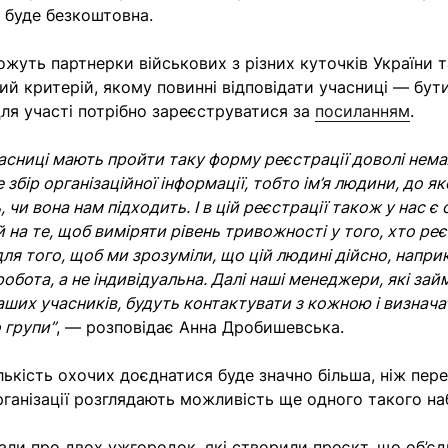
 буде безкоштовна.
жуть партнерки військових з різних куточків України та
ий критерій, якому повинні відповідати учасниці — бу
Для участі потрібно зареєструватися за
посиланням
.
часниці мають пройти таку форму реєстрації доволі нема
 збір організаційної інформації, тобто ім’я людини, до я
 чи вона нам підходить. І в цій реєстрації також у нас є
 на те, щоб виміряти рівень тривожності у того, хто ре
ля того, щоб ми зрозуміли, що цій людині дійсно, напри
обота, а не індивідуальна. Далі наші менеджери, які за
ших учасників, будуть контактувати з кожною і визнач
 групи”
, — розповідає Анна Дробишевська.
лькість охочих доєднатися буде значно більша, ніж пер
 організації розглядають можливість ще одного такого н
али про двох ужгородок, які створили проєкт, що об’є