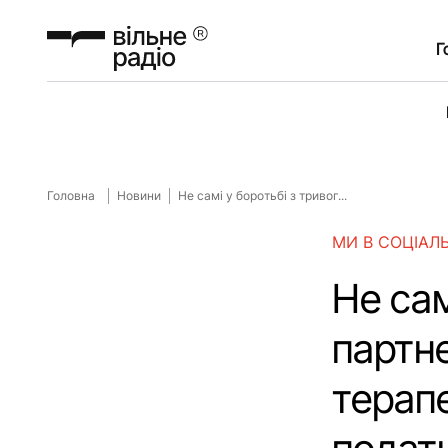
Г
Головна
Новини
Не самі у боротьбі з тривог...
МИ В СОЦІАЛ
Не сам
партн
терапе