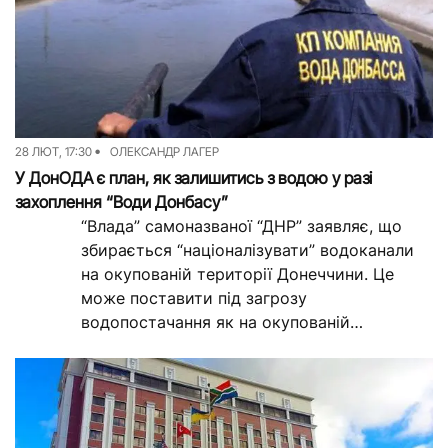
28 ЛЮТ, 17:30
ОЛЕКСАНДР ЛАГЕР
У ДонОДА є план, як залишитись з водою у разі
захоплення “Води Донбасу”
“Влада” самоназваної “ДНР” заявляє, що
збирається “націоналізувати” водоканали
на окупованій території Донеччини. Це
може поставити під загрозу
водопостачання як на окупованій
території, так і на підконтрольній Уряду
території. Однак очільник...