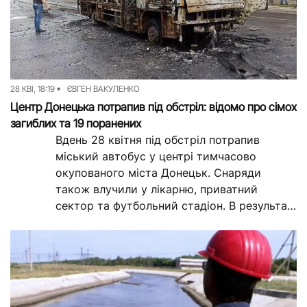
28 КВІ, 18:19
ЄВГЕН ВАКУЛЕНКО
Центр Донецька потрапив під обстріл: відомо про сімох
загиблих та 19 поранених
Вдень 28 квітня під обстріл потрапив
міський автобус у центрі тимчасово
окупованого міста Донецьк. Снаряди
також влучили у лікарню, приватний
сектор та футбольний стадіон. В результаті
обстрілу загинули семеро людей,...