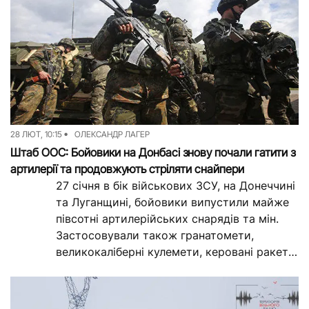
28 ЛЮТ, 10:15
ОЛЕКСАНДР ЛАГЕР
Штаб ООС: Бойовики на Донбасі знову почали гатити з
артилерії та продовжують стріляти снайпери
27 січня в бік військових ЗСУ, на Донеччині
та Луганщині, бойовики випустили майже
півсотні артилерійських снарядів та мін.
Застосовували також гранатомети,
великокаліберні кулемети, керовані ракети
та стрілецьку зброю. Один український...