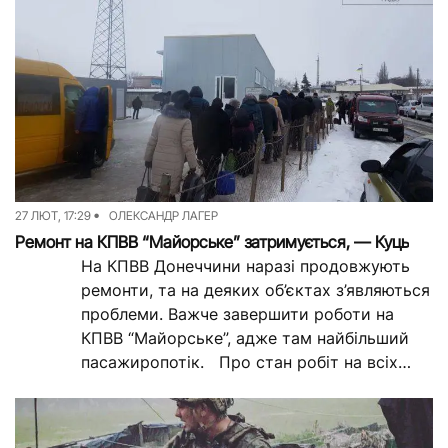
27 ЛЮТ, 17:29
ОЛЕКСАНДР ЛАГЕР
Ремонт на КПВВ “Майорське” затримується, — Куць
На КПВВ Донеччини наразі продовжують
ремонти, та на деяких об’єктах з’являються
проблеми. Важче завершити роботи на
КПВВ “Майорське”, адже там найбільший
пасажиропотік. Про стан робіт на всіх
КПВВ в...