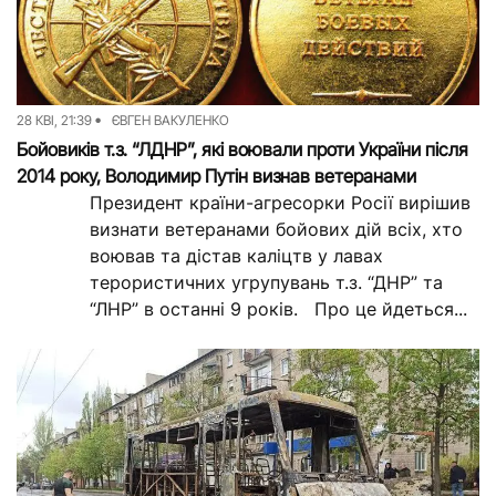
28 КВІ, 21:39
ЄВГЕН ВАКУЛЕНКО
Бойовиків т.з. “ЛДНР”, які воювали проти України після
2014 року, Володимир Путін визнав ветеранами
Президент країни-агресорки Росії вирішив
визнати ветеранами бойових дій всіх, хто
воював та дістав каліцтв у лавах
терористичних угрупувань т.з. “ДНР” та
“ЛНР” в останні 9 років. Про це йдеться...