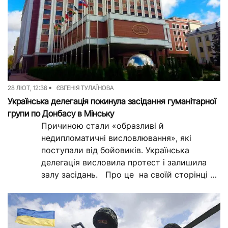
28 ЛЮТ, 12:36
ЄВГЕНІЯ ТУЛАЇНОВА
Українська делегація покинула засідання гуманітарної
групи по Донбасу в Мінську
Причиною стали «образливі й
недипломатичні висловлювання», які
поступали від бойовиків. Українська
делегація висловила протест і залишила
залу засідань. Про це на своїй сторінці у
Facebook написала Ірина Геращенко. «У...