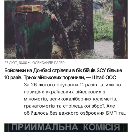
27 ЛЮТ, 10:00
ОЛЕКСАНДР ЛАГЕР
Бойовики на Донбасі стріляли в бік бійців ЗСУ більше
10 разів. Трьох військових поранили, — Штаб ООС
За 26 лютого окупанти 11 разів гатили по
позиціях українських військових з
мінометів, великокаліберних кулеметів,
гранатометів та стрілецької зброї. Але
обійшлось без важкого озброєння БМП та
артилерії. Під обстрілами...