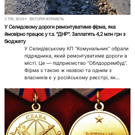
Досьє
Репортажі
3 ТРА, 18:03
ВІКТОРІЯ ЖУРАВЕЛЬ
Блог
Проєкти
У Селидовому дороги ремонтуватиме фірма, яка
ймовірно працює у т.з. “ДНР”. Заплатять 4,2 млн грн з
Команда
Реклама
бюджету
Редакційна політика
У Селидівському КП “Комунальник” обрали
підрядника, який ремонтуватиме дороги в
місті. Це — підприємство “Облдоррембуд”.
Фірма з такою ж назвою та одним з
власників є у російському реєстрі, як
така,...