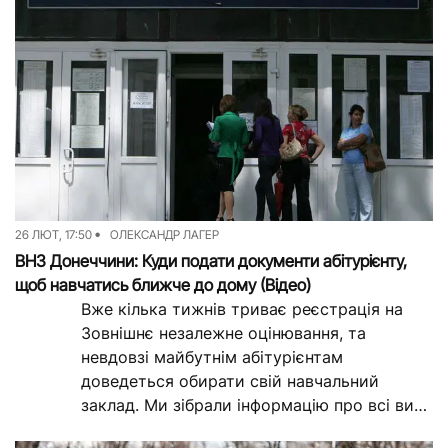
26 ЛЮТ, 17:50
ОЛЕКСАНДР ЛАГЕР
ВНЗ Донеччини: Куди подати документи абітурієнту,
щоб навчатись ближче до дому (Відео)
Вже кілька тижнів триває реєстрація на
Зовнішнє незалежне оцінювання, та
невдовзі майбутнім абітурієнтам
доведеться обирати свій навчальний
заклад. Ми зібрали інформацію про всі виші
на Донеччині, та розповімо, куди можна...