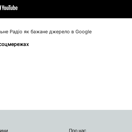
льне Радіо як бажане джерело в Google
 соцмережах
ини
Про нас