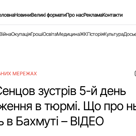
оловна
Новини
Великі формати
Про нас
Реклама
Контакти
Війна
Окупація
Гроші
Освіта
Медицина
ЖКГ
Історія
Культура
Дось
ЬНИХ МЕРЕЖАХ
енцов зустрів 5-й день
ження в тюрмі. Що про н
 в Бахмуті – ВІДЕО