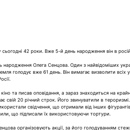
 сьогодні 42 роки. Вже 5-й день народження він в росі
нь народження Олега Сенцова. Один з найвідоміших укр
ремля голодує вже 61 день. Він вимагає визволити всіх 
осії.
кіно та писав оповідання, а зараз знаходиться на крайн
ває свій 20 річний строк. Його звинуватили в тероризмі
икористали свідчення, що отримали від інших фігуранті
явили, що підписали їх використовуючи тортури.
енцова організовують акції, за його голодуванням стежи