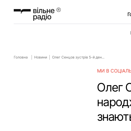
Г
Головна
Новини
Олег Сенцов зустрів 5-й ден...
МИ В СОЦІАЛ
Олег С
народ
знають