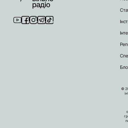
Ста
Інст
Інт
Реп
Спе
Бло
© 2
і
гр
п