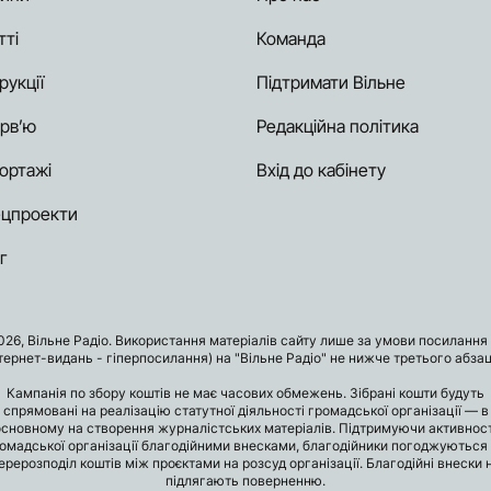
тті
Команда
рукції
Підтримати Вільне
ерв’ю
Редакційна політика
ортажі
Вхід до кабінету
цпроекти
г
026, Вільне Радіо. Використання матеріалів сайту лише за умови посилання 
нтернет-видань - гіперпосилання) на "Вільне Радіо" не нижче третього абзац
Кампанія по збору коштів не має часових обмежень. Зібрані кошти будуть
спрямовані на реалізацію статутної діяльності громадської організації — в
основному на створення журналістських матеріалів. Підтримуючи активност
омадської організації благодійними внесками, благодійники погоджуються
ерерозподіл коштів між проєктами на розсуд організації. Благодійні внески 
підлягають поверненню.