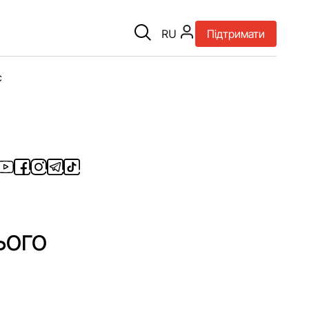
RU
Підтримати
є
ього