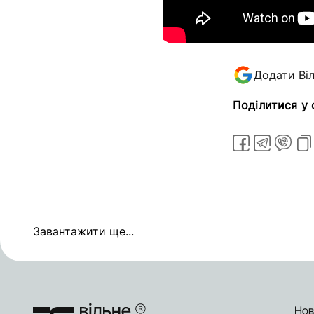
Додати Ві
Поділитися у
Завантажити ще...
Нов