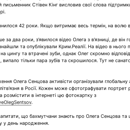
й письменник Стівен Кінг висловив свої слова підтримки
рі.
нилося 42 роки. Якщо витримає весь термін, на волю ві
е за два роки, з’явилося відео Олега з в’язниці, де він 
 знайшли та опублікували Крим.Реалії. На відео в нього
на цингу та втрачені зуби, однак Олег скромно відповід
 випало тільки пара зубів та скрошилося. Тут не санато
ення Олега Сенцова активісти організували глобальну 
літв’язня в Росії. Кожен може сфотографувати портрет
та розмістити в інтернеті цю фотокартку з
veOlegSentsov
.
апитати, що бахмутчани знають про Олега Сенцова та 
 у день народження.