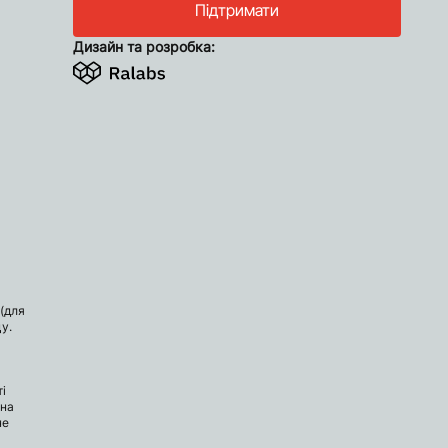
Підтримати
Дизайн та розробка:
(для
у.
і
 на
не