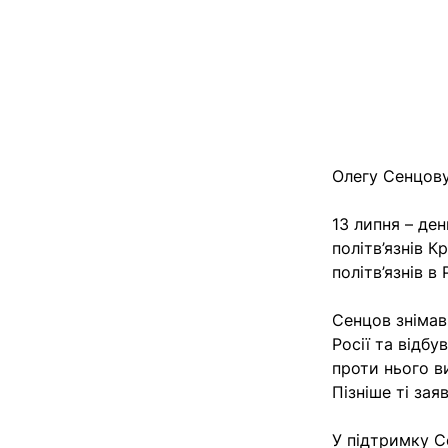
Олегу Сенцову
13 липня – де
політв’язнів К
політв’язнів в Р
Сенцов знімав 
Росії та відбу
проти нього в
Пізніше ті за
У підтримку С