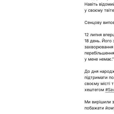
Навіть відоми
у своєму твіте
Сенцову випов
12 липня вперш
18 день. Його
захворювання 
перебільшення,
у мене немає.”
До дня народж
підтримати по
своєму місті 
хештегом
#
Sa
Ми вирішили з
побажати йому