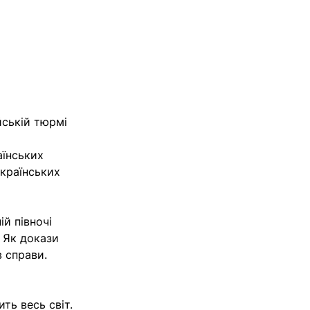
йській тюрмі
аїнських
українських
ій півночі
. Як докази
в справи.
ть весь світ.