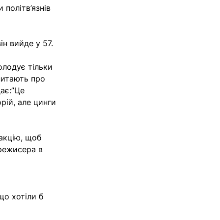
 політв’язнів
н вийде у 57.
голодує тільки
 питають про
ає:”Це
рій, але цинги
акцію, щоб
 режисера в
що хотіли б