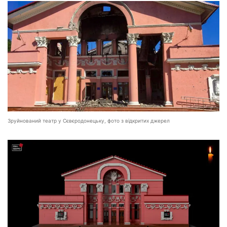
Зруйнований театр у Сєвєродонецьку, фото з відкритих джерел