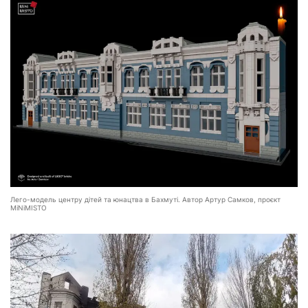
Лего-модель центру дітей та юнацтва в Бахмуті. Автор Артур Самков, проєкт
MiNiMISTO