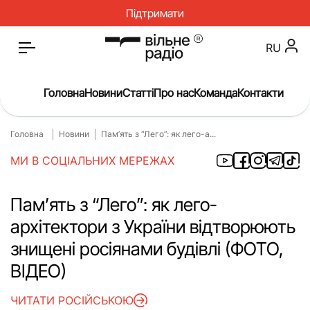
Підтримати
RU
Головна
Новини
Статті
Про нас
Команда
Контакти
Головна
Новини
Пам’ять з “Лего”: як лего-а...
Головна
Новини
МИ В СОЦІАЛЬНИХ МЕРЕЖАХ
Статті
Окупація
Про нас
Війна
Пам’ять з “Лего”: як лего-
архітектори з України відтворюють
Гроші
Освіта
знищені росіянами будівлі (ФОТО,
Інструкції
Медицина
ВІДЕО)
ЖКГ
Історія
ЧИТАТИ РОСІЙСЬКОЮ
Культура
Інтерв’ю