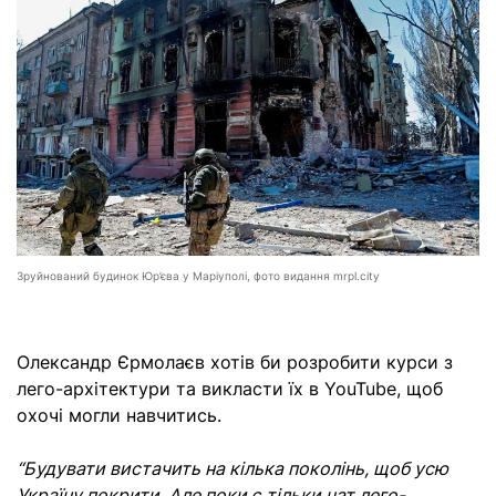
Зруйнований будинок Юр’єва у Маріуполі, фото видання mrpl.city
Олександр Єрмолаєв хотів би розробити курси з
лего-архітектури та викласти їх в YouTube, щоб
охочі могли навчитись.
“Будувати вистачить на кілька поколінь, щоб усю
Україну покрити. Але поки є тільки чат лего-