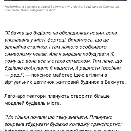
Розбомблена сталінка в центрі Бахмута, яку у віртуалі відбудував Олександр
Єрмолаєв. Фото: Telegram/ Бахмут
“Я бачив цю будівлю на обкладинках новин, вона
упізнавана у місті-фортеці. Виявилось, що це
звичайна сталінка, і там ніякого особливого
символізму немає. Але я вирішив побудувати її,
тому що вона все ж стала символом. Тим паче, що
будівлю руйнували й нацисти, й рашисти (росіяни,
— ред.)”, —
пояснює майстер ідею втілити з
віртуальних цеглинок житловий будинок з Бахмута.
Лего-архітектори планують створити більше
моделей будівель міста.
“Ми тільки почали цю тему вивчати. Плануємо
зокрема збудувати будівлю коледжу транспортної
інфраструктури, також цікавий палац культури у