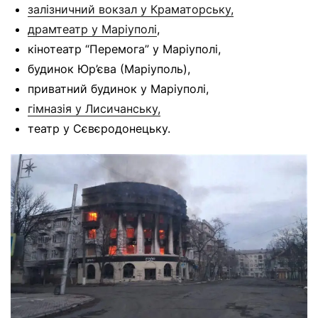
залізничний вокзал у Краматорську,
драмтеатр у Маріуполі
,
кінотеатр “Перемога” у Маріуполі,
будинок Юр’єва (Маріуполь),
приватний будинок у Маріуполі,
гімназія у Лисичанську,
театр у Сєвєродонецьку.