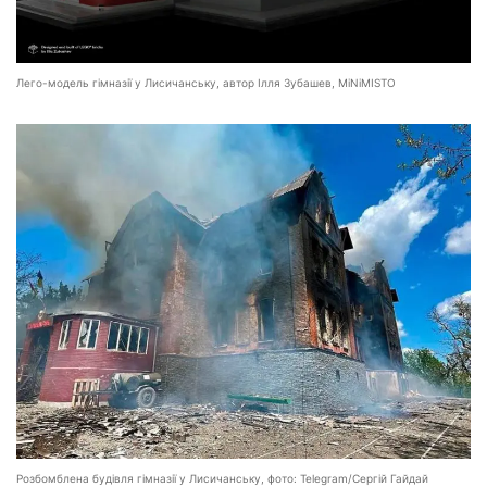
Лего-модель гімназії у Лисичанську, автор Ілля Зубашев, MiNiMISTO
Розбомблена будівля гімназії у Лисичанську, фото: Telegram/Сергій Гайдай