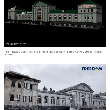
Лего-модель Бахмутського залізничного вокзалу, автор Артур Самков, проєкт
MiNiMISTO