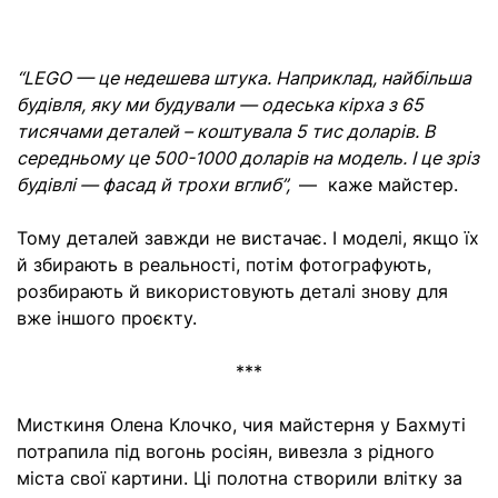
“LEGO — це недешева штука. Наприклад, найбільша
будівля, яку ми будували — одеська кірха з 65
тисячами деталей – коштувала 5 тис доларів. В
середньому це 500-1000 доларів на модель. І це зріз
будівлі — фасад й трохи вглиб”,
— каже майстер.
Тому деталей завжди не вистачає. І моделі, якщо їх
й збирають в реальності, потім фотографують,
розбирають й використовують деталі знову для
вже іншого проєкту.
***
Мисткиня Олена Клочко, чия майстерня у Бахмуті
потрапила під вогонь росіян, вивезла з рідного
міста свої картини. Ці полотна створили влітку за