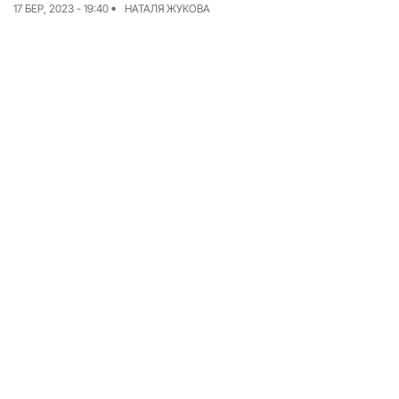
17 БЕР, 2023 - 19:40
НАТАЛЯ ЖУКОВА
Досьє
Репортажі
Блог
Проєкти
Команда
Реклама
Редакційна політика