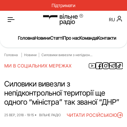
Підтримати
RU
Головна
Новини
Статті
Про нас
Команда
Контакти
Головна
Новини
Силовики вивезли з непідкон...
Головна
Новини
МИ В СОЦІАЛЬНИХ МЕРЕЖАХ
Статті
Окупація
Про нас
Війна
Силовики вивезли з
непідконтрольної території ще
Гроші
Освіта
одного “міністра” так званої “ДНР”
Інструкції
Медицина
ЧИТАТИ РОСІЙСЬКОЮ
ЖКГ
Історія
25 ВЕР, 2018 - 19:15
ВІЛЬНЕ РАДІО
Культура
Інтерв’ю