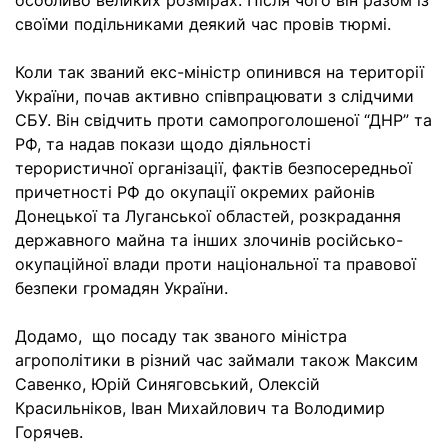
особливо великих розмірах. Після чого він разом із
своїми подільниками деякий час провів тюрмі.
Коли так званий екс-міністр опинився на території
України, почав активно співпрацювати з слідчими
СБУ. Він свідчить проти самопроголошеної “ДНР” та
РФ, та надав покази щодо діяльності
терористичної організації, фактів безпосередньої
причетності РФ до окупації окремих районів
Донецької та Луганської областей, розкрадання
державного майна та інших злочинів російсько-
окупаційної влади проти національної та правової
безпеки громадян України.
Додамо, що посаду так званого міністра
агрополітики в різний час займали також Максим
Савенко, Юрій Синяговський, Олексій
Красильніков, Іван Михайлович та Володимир
Горячев.