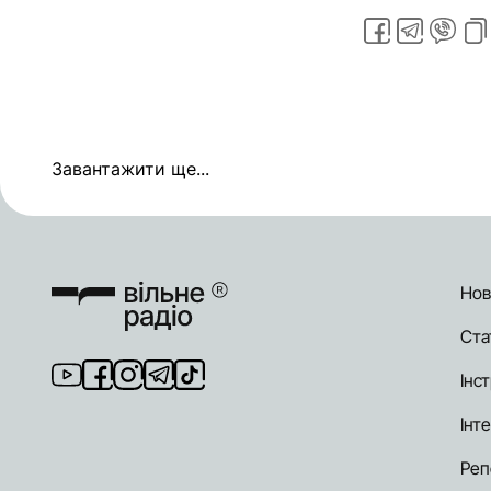
Завантажити ще...
Нов
Ста
Інст
Інт
Реп