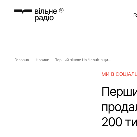
Г
Головна
Новини
Перший пішов: На Чернігівщи...
МИ В СОЦІАЛ
Перши
продал
200 т