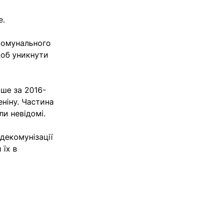
е.
комунального
щоб уникнути
ише за 2016-
еніну. Частина
ли невідомі.
декомунізації
 їх в