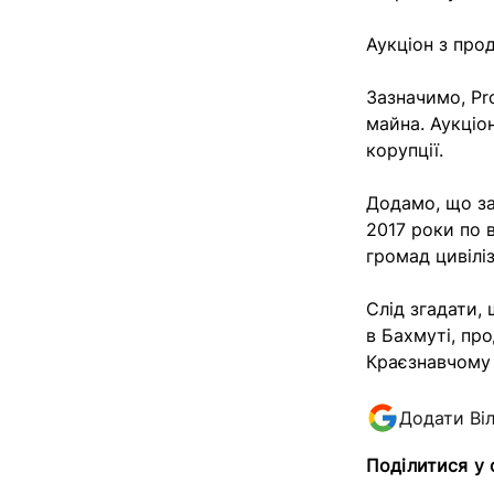
Аукціон з про
Зазначимо, Pr
майна. Аукціо
корупції.
Додамо, що з
2017 роки по 
громад цивіліз
Слід згадати,
в Бахмуті, пр
Краєзнавчому 
Додати Ві
Поділитися у