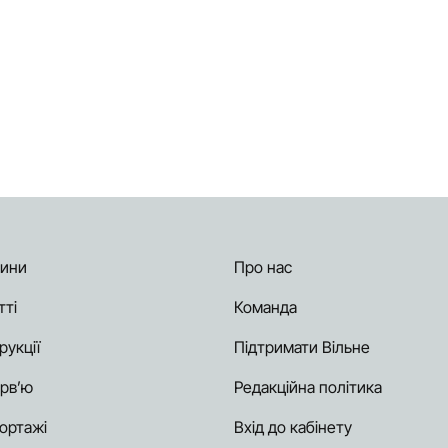
ини
Про нас
тті
Команда
рукції
Підтримати Вільне
ерв’ю
Редакційна політика
ортажі
Вхід до кабінету