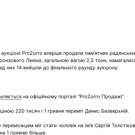
 аукціоні
ProZorro
вперше продали пам’ятник радянських
ронзового Леніна, загальною вагою 2,5 тонн, намагалис
ред них 14 вийшли до фінального раунду аукціону.
мляється
на офіційному порталі “ProZorro Продажі”.
ціною 220 тисяч і 1 гривня переміг Денис Безверхній.
 переможцем міг стати чоловік на ім’я Сергій Толстіков
на 1 гривню більше.