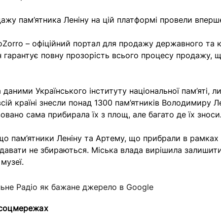
дажу пам’ятника Леніну на цій платформі провели вперш
oZorro – офіційний портал для продажу державного та 
н гарантує повну прозорість всього процесу продажу, 
а даними
Українського інституту національної пам’яті, л
всій країні знесли понад 1300 пам’ятників Володимиру Л
овано сама прибирала їх з площ, але багато де їх зноси
 що пам’ятники Леніну та Артему, що прибрали в рамках 
одавати не збираються. Міська влада вирішила залишити
музеї.
льне Радіо як бажане джерело в Google
 соцмережах