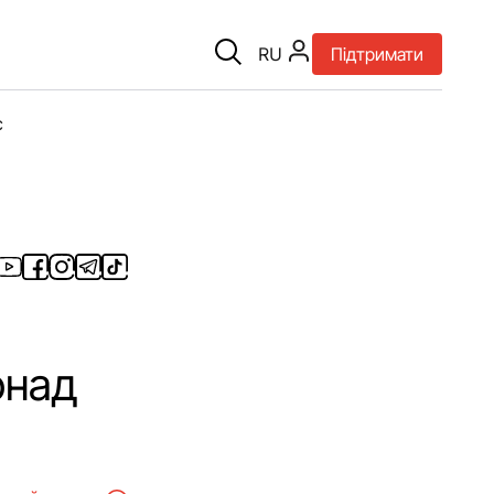
RU
Підтримати
є
онад