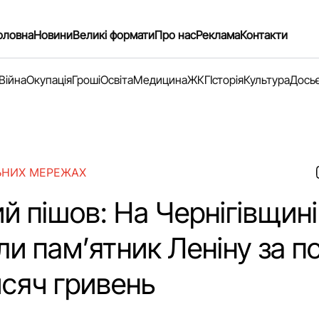
оловна
Новини
Великі формати
Про нас
Реклама
Контакти
Війна
Окупація
Гроші
Освіта
Медицина
ЖКГ
Історія
Культура
Дось
ЬНИХ МЕРЕЖАХ
й пішов: На Чернігівщині
и пам’ятник Леніну за п
исяч гривень