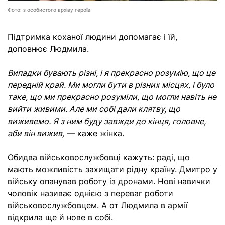
Фото: з особистого архіву героїв
Підтримка коханої людини допомагає і їй,
доповнює Людмила.
Випадки бувають різні, і я прекрасно розумію, що це
передній край.
Ми могли бути в різних місцях, і було
таке, що ми прекрасно розуміли, що могли навіть не
вийти живими. Але ми собі дали клятву, що
виживемо.
Я з ним буду завжди до кінця, головне,
аби він вижив,
— каже жінка.
Обидва військовослужбовці кажуть: раді, що
мають можливість захищати рідну країну.
Дмитро у
війську опанував роботу із дронами. Нові навички
чоловік називає однією з переваг роботи
військовослужбовцем. А от Людмила в армії
відкрила ще й нове в собі.