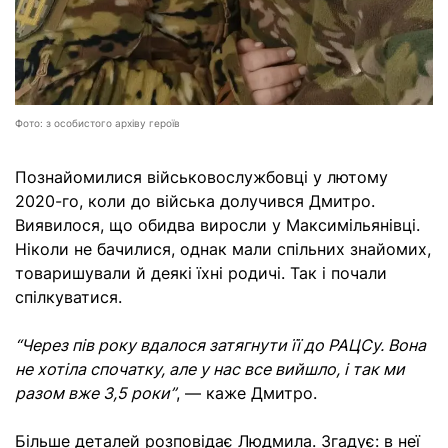
Фото: з особистого архіву героїв
Познайомилися військовослужбовці у лютому
2020-го, коли до війська долучився Дмитро.
Виявилося, що обидва виросли у Максимільянівці.
Ніколи не бачилися, однак мали спільних знайомих
,
товаришували й деякі їхні родичі. Так і почали
спілкуватися.
“Через пів року вдалося затягнути її до РАЦСу. Вона
не хотіла спочатку, але у нас все вийшло
, і так ми
разом вже 3,5 роки”
, — каже Дмитро.
Більше деталей розповідає
Людмила. Згадує: в неї