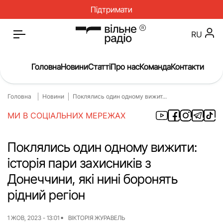
Підтримати
RU
Головна
Новини
Статті
Про нас
Команда
Контакти
Головна
Новини
Поклялись один одному вижит...
Головна
Новини
МИ В СОЦІАЛЬНИХ МЕРЕЖАХ
Статті
Окупація
Про нас
Війна
Поклялись один одному вижити:
історія пари захисників з
Гроші
Освіта
Донеччини, які нині боронять
Інструкції
Медицина
рідний регіон
ЖКГ
Історія
1 ЖОВ, 2023 - 13:01
ВІКТОРІЯ ЖУРАВЕЛЬ
Культура
Інтерв’ю