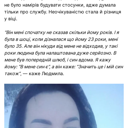
не було намірів будувати стосунки, адже думала
тільки про службу. Неочікуваністю стала й різниця
у віці.
“Він мені спочатку не сказав скільки йому років. І я
була в шоці, коли дізналася що йому 23 роки, мені
було 35. Але він нікуди від мене не відходив, у такі
роки людина була налаштована дуже серйозно.
В
мене був попередній шлюб, і син вдома. Я кажу
йому: “В мене син є”, а він каже: “Значить це і мій син
також”
, — каже Людмила.