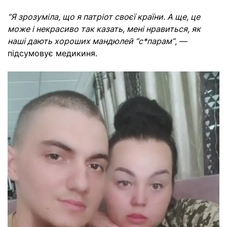
“Я зрозуміла, що я патріот своєї країни. А ще, це
може і некрасиво так казать, мені нравиться, як
наші дають хороших мандюлей “с*парам”
, —
підсумовує медикиня.