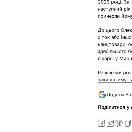
2023 році. За 
наступний рік
принесли йому
До цього Олек
сіток або інш
канцтовари, о
здебільшого б
лікарні у Мирн
Раніше ми роз
захищатимуть
Додати Ві
Поділитися у