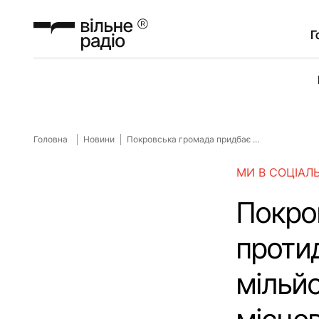
Г
Головна
Новини
Покровська громада придбає ...
МИ В СОЦІАЛ
Покро
протид
мільйо