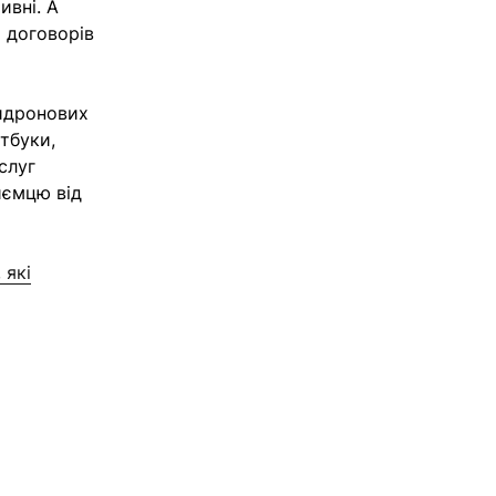
ивні. А
 договорів
тидронових
тбуки,
слуг
иємцю від
 які