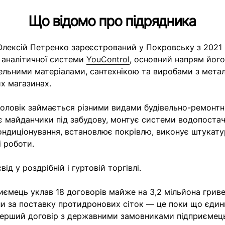
Що відомо про підрядника
лексій Петренко зареєстрований у Покровську з 2021 
 аналітичної системи
YouControl
, основний напрям його
вельними матеріалами, сантехнікою та виробами з метал
их магазинах.
чоловік займається різними видами будівельно-ремонтни
є майданчики під забудову, монтує системи водопостач
ондиціонування, встановлює покрівлю, виконує штукату
 роботи.
ід у роздрібній і гуртовій торгівлі.
иємець уклав 18 договорів майже на 3,2 мільйона грив
и за поставку протидронових сіток — це поки що єдин
 перший договір з державними замовниками підприємець