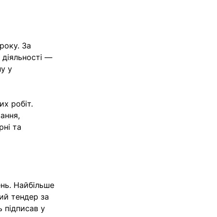
року. За
 діяльності —
у у
х робіт.
ання,
рні та
ень. Найбільше
ий тендер за
 підписав у