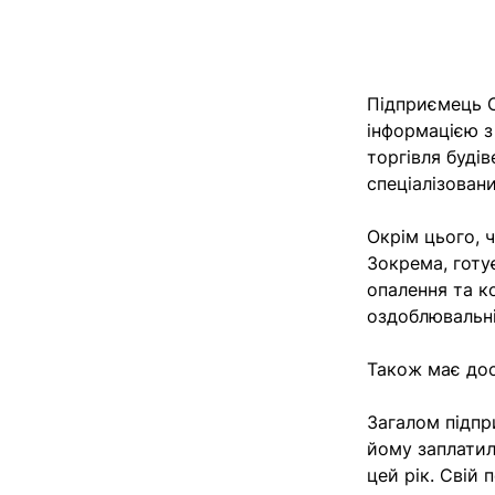
Підприємець О
інформацією з
торгівля буді
спеціалізован
Окрім цього, 
Зокрема, готу
опалення та к
оздоблювальні
Також має досв
Загалом підпр
йому заплатил
цей рік. Свій