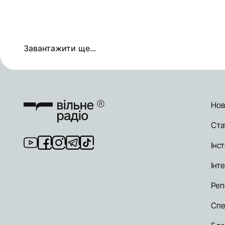
Завантажити ще...
Нов
Ста
Інст
Інт
Реп
Спе