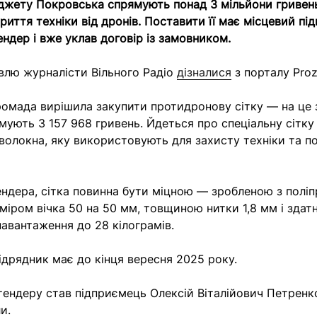
джету Покровська спрямують понад 3 мільйони гривень
риття техніки від дронів. Поставити її має місцевий пі
ендер і вже уклав договір із замовником.
влю журналісти Вільного Радіо
дізналися
з порталу Proz
омада вирішила закупити протидронову сітку — на це 
ують 3 157 968 гривень. Йдеться про спеціальну сітку
волокна, яку використовують для захисту техніки та по
ндера, сітка повинна бути міцною — зробленою з поліп
зміром вічка 50 на 50 мм, товщиною нитки 1,8 мм і здат
авантаження до 28 кілограмів.
підрядник має до кінця вересня 2025 року.
ндеру став підприємець Олексій Віталійович Петренко
и.