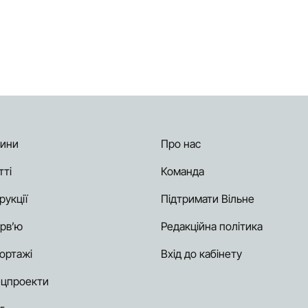
ини
Про нас
тті
Команда
рукції
Підтримати Вільне
ерв’ю
Редакційна політика
ортажі
Вхід до кабінету
цпроекти