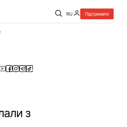
RU
Підтримати
є
лали з