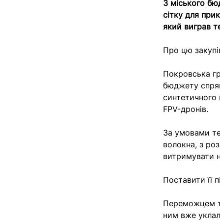
З міського бю
сітку для прик
який виграв т
Про цю закупі
Покровська гр
бюджету спрям
синтетичного 
FPV-дронів.
За умовами те
волокна, з ро
витримувати н
Поставити її 
Переможцем те
ним вже уклал