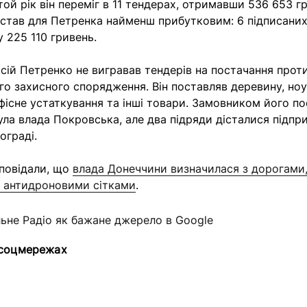
той рік він переміг в 11 тендерах, отримавши 536 653 гр
 став для Петренка найменш прибутковим: 6 підписаних
 225 110 гривень.
сій Петренко не вигравав тендерів на постачання про
ого захисного спорядження. Він поставляв деревину, ноу
фісне устаткування та інші товари. Замовником його по
ула влада Покровська, але два підряди дісталися підпр
ограді.
повідали, що
влада Донеччини визначилася з дорогами,
 антидроновими сітками
.
льне Радіо як бажане джерело в Google
 соцмережах