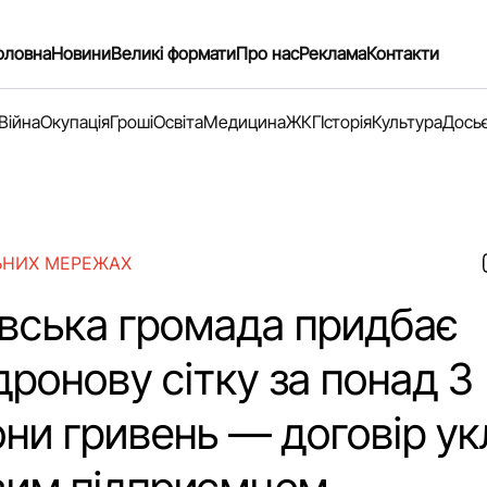
оловна
Новини
Великі формати
Про нас
Реклама
Контакти
Війна
Окупація
Гроші
Освіта
Медицина
ЖКГ
Історія
Культура
Дось
ЬНИХ МЕРЕЖАХ
вська громада придбає
ронову сітку за понад 3
ни гривень — договір ук