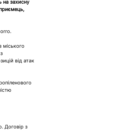
 на захисну
дприємець,
orro.
з міського
 з
зицій від атак
ропіленового
ністю
. Договір з