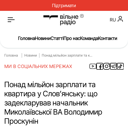
Підтримати
RU
Головна
Новини
Статті
Про нас
Команда
Контакти
Головна
Новини
Понад мільйон зарплати та к...
Головна
Новини
МИ В СОЦІАЛЬНИХ МЕРЕЖАХ
Статті
Окупація
Про нас
Війна
Понад мільйон зарплати та
квартира у Слов’янську: що
Гроші
Освіта
задекларував начальник
Інструкції
Медицина
Миколаївської ВА Володимир
ЖКГ
Історія
Проскунін
Культура
Інтерв’ю