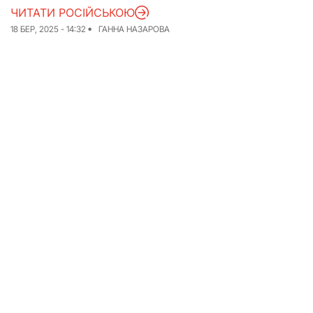
ЧИТАТИ РОСІЙСЬКОЮ
Досьє
Репортажі
18 БЕР, 2025 - 14:32
ГАННА НАЗАРОВА
Блог
Проєкти
Команда
Реклама
Редакційна політика