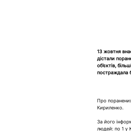
13 жовтня вна
дістали поран
об’єктів, біль
постраждала б
Про поранених
Кириленко.
За його інфор
людей: по 1 у 