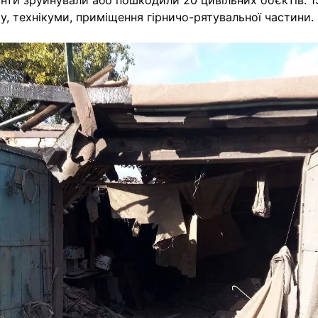
нти зруйнували або пошкодили 20 цивільних об’єктів: 
ту, технікуми, приміщення гірничо-рятувальної частини.