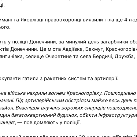
і.
имані та Яковлівці правоохоронці виявили тіла ще 4 люд
ього.
ють
у поліції Донеччини, за минулий день загарбники обс
ктів Донеччини. Це міста Авдіївка, Бахмут, Красногорів
тянтинівка, селище Очеретине та села Бердичі, Дружба, 
окупанти гатили з ракетних систем та артилерії.
ька війська накрили вогнем Красногорівку. Пошкоджено
оранені. Під артилерійським обстрілом майже весь день 
айон. Внаслідок влучань ворожих снарядів пошкоджено
один багатоквартирний будинок, об’єкти інфраструктур
анців
”, — повідомляють у поліції.