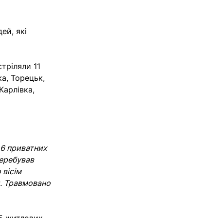
ей, які
тріляли 11
ка, Торецьк,
Карлівка,
 6 приватних
перебував
 вісім
и. Травмовано