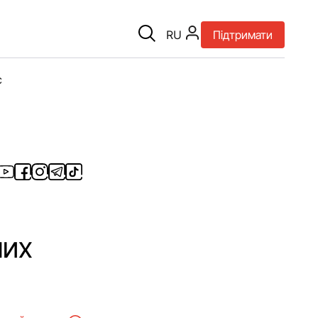
RU
Підтримати
є
них