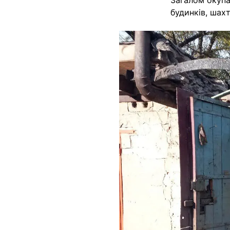
Загалом окупа
будинків, шах