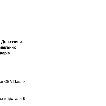
в Донеччини
ивільних
ударів
ДонОВА Павло
ень дістали 6