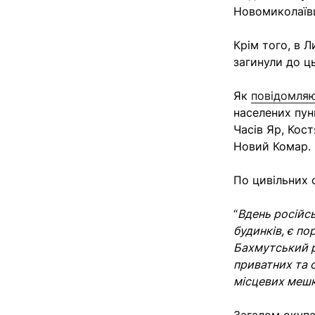
Новомиколаївц
Крім того, в Л
загинули до ц
Як
повідомля
населених пун
Часів Яр, Кос
Новий Комар.
По цивільних 
“
Вдень російс
будинків, є п
Бахмутський р
приватних та 
місцевих мешк