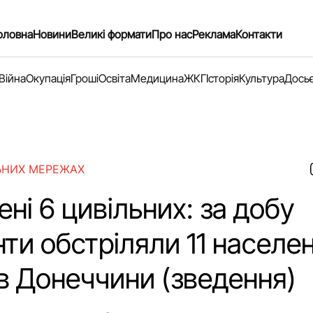
оловна
Новини
Великі формати
Про нас
Реклама
Контакти
Війна
Окупація
Гроші
Освіта
Медицина
ЖКГ
Історія
Культура
Дось
ЬНИХ МЕРЕЖАХ
ні 6 цивільних: за добу
ти обстріляли 11 населе
в Донеччини (зведення)