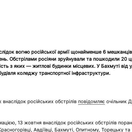
слідок вогню російської армії щонайменше 6 мешканці
ень. Обстрілами росіяни зруйнували та пошкодили 20 ц
шість з яких — житлові будинки місцевих. У Бахмуті від 
удівля коледжу транспортної інфраструктури.
 внаслідок російських обстрілів
повідомляє
очільник 
мацією, 13 жовтня внаслідок російських обстрілів поран
Красногорівці, Авдіївці, Бахмуті, Опитному, Торецьку та