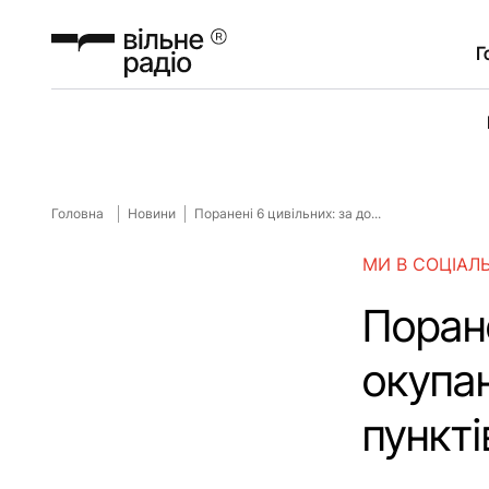
Г
Головна
Новини
Поранені 6 цивільних: за до...
МИ В СОЦІАЛ
Поране
окупан
пункті