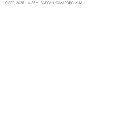
19 БЕР, 2025 - 14:35
БОГДАН КОМАРОВСЬКИЙ
Досьє
Репортажі
Блог
Проєкти
Команда
Реклама
Редакційна політика