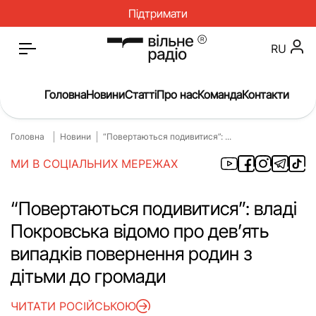
Підтримати
RU
Головна
Новини
Статті
Про нас
Команда
Контакти
Головна
Новини
“Повертаються подивитися”: ...
Головна
Новини
МИ В СОЦІАЛЬНИХ МЕРЕЖАХ
Статті
Окупація
Про нас
Війна
“Повертаються подивитися”: владі
Покровська відомо про дев’ять
Гроші
Освіта
випадків повернення родин з
Інструкції
Медицина
дітьми до громади
ЖКГ
Історія
ЧИТАТИ РОСІЙСЬКОЮ
Культура
Інтерв’ю