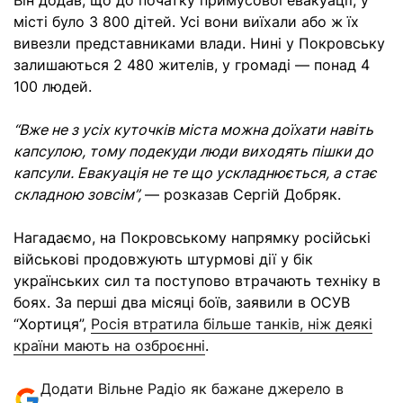
Він додав, що до початку примусової евакуації, у
місті було 3 800 дітей. Усі вони виїхали або ж їх
вивезли представниками влади. Нині у Покровську
залишаються 2 480 жителів, у громаді — понад 4
100 людей.
“Вже не з усіх куточків міста можна доїхати навіть
капсулою, тому подекуди люди виходять пішки до
капсули. Евакуація не те що ускладнюється, а стає
складною зовсім”,
— розказав Сергій Добряк.
Нагадаємо, на Покровському напрямку російські
військові продовжують штурмові дії у бік
українських сил та поступово втрачають техніку в
боях. За перші два місяці боїв, заявили в ОСУВ
“Хортиця”,
Росія втратила більше танків, ніж деякі
країни мають на озброєнні
.
Додати Вільне Радіо як бажане джерело в