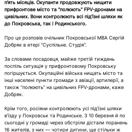
п’ять місяців. Окупанти продовжують нищити
прифронтове місто та “полюють” FPV-дронами на
цивільних. Вони контролюють всі під’їзні шляхи як
до Покровська, так і Родинського.
Про це розповів очільник Покровської МВА Сергій
Добряк в етері “Суспільне. Студія”.
За словами посадовця, майже третій тиждень
поспіль ситуація у прифронтовому Покровську
погіршується. Окупаційні війська нищать місто та
інші населені пункти громади з авіації, артилерії, а
також “полюють” на цивільних FPV-дронами, каже
Добряк.
Крім того, росіяни контролюють усі під’їзні шляхи
в’їзду у Покровськ та Родинське. З 10 березня й по
сьогодні у громаді через обстріли дістали поранень
16 жителів, з них —
чотири дитини
, ще стільки ж