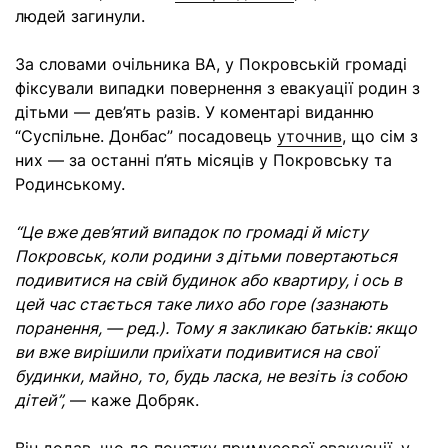
людей загинули.
За словами очільника ВА, у Покровській громаді
фіксували випадки повернення з евакуації родин з
дітьми — дев’ять разів. У коментарі виданню
“Суспільне. Донбас” посадовець
уточнив
, що сім з
них — за останні п’ять місяців у Покровську та
Родинському.
“Це вже дев’ятий випадок по громаді й місту
Покровськ, коли родини з дітьми повертаються
подивитися на свій будинок або квартиру, і ось в
цей час стається таке лихо або горе (зазнають
поранення, — ред.). Тому я закликаю батьків: якщо
ви вже вирішили приїхати подивитися на свої
будинки, майно, то, будь ласка, не везіть із собою
дітей”,
— каже Добряк.