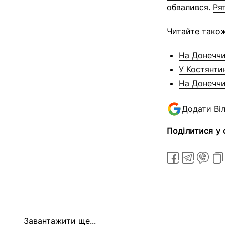
обвалився.
Ря
Читайте також
На Донеччи
У Костянти
На Донеччи
Додати Ві
Поділитися у
Завантажити ще...