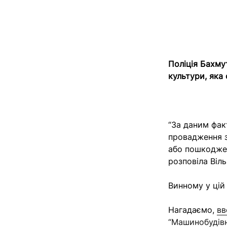
Поліція Бахму
культури, яка 
“
За даним фак
провадження з
або пошкоджен
розповіла Віл
Винному у цій
Нагадаємо,
вв
“Машинобудів