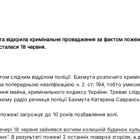
та відкрила кримінальне провадження за фактом пожеж
сталася 18 червня.
том слідчим відділом поліції Бахмута розпочато кримі
а попередньою кваліфікацією ч. 2. ст. 194, тобто умис
ня майна, кримінального кодексу України. Триває слід
ьному радіо речниця поліції Бахмута Катерина Саврансь
 пожежі загрожує до 10 років позбавлення волі.
ечері 18 червня зайнявся вогнем колишній будинок кул
ник”
. В результаті пожежі 2 останніх поверха згоріли, а д