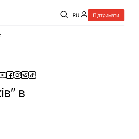
RU
Підтримати
є
ів” в