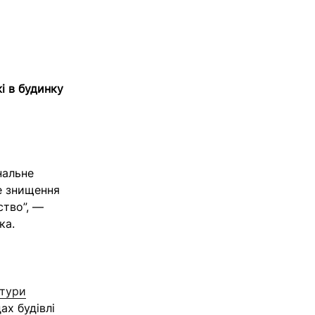
і в будинку
нальне
не знищення
ство”, —
ка.
ьтури
ах будівлі