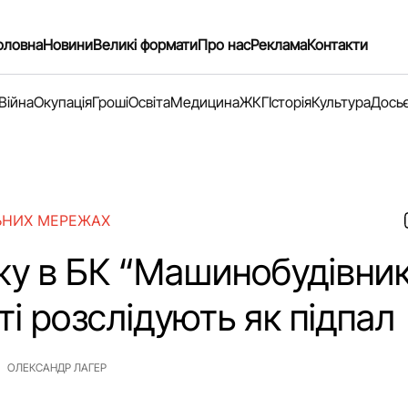
оловна
Новини
Великі формати
Про нас
Реклама
Контакти
Війна
Окупація
Гроші
Освіта
Медицина
ЖКГ
Історія
Культура
Дось
ЬНИХ МЕРЕЖАХ
у в БК “Машинобудівник
і розслідують як підпал
ОЛЕКСАНДР ЛАГЕР