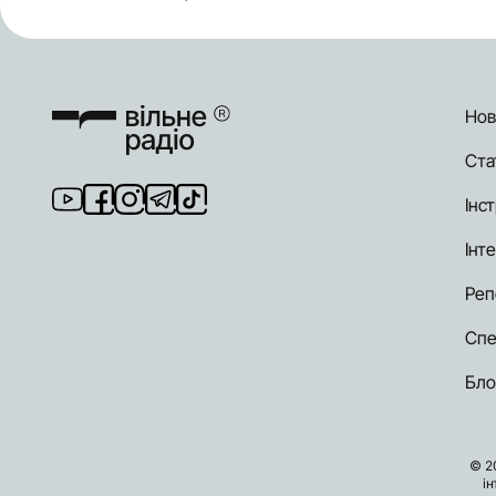
Нов
Ста
Інст
Інт
Реп
Спе
Бло
© 2
і