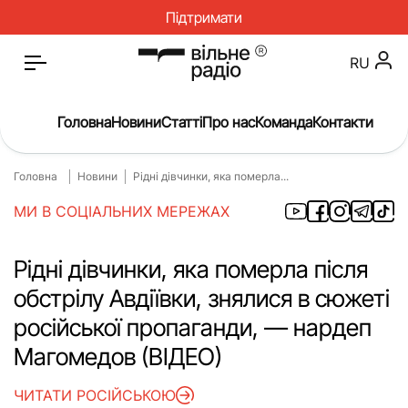
Підтримати
RU
Головна
Новини
Статті
Про нас
Команда
Контакти
Головна
Новини
Рідні дівчинки, яка померла...
Головна
Новини
МИ В СОЦІАЛЬНИХ МЕРЕЖАХ
Статті
Окупація
Про нас
Війна
Рідні дівчинки, яка померла після
обстрілу Авдіївки, знялися в сюжеті
Гроші
Освіта
російської пропаганди, — нардеп
Інструкції
Медицина
Магомедов (ВІДЕО)
ЖКГ
Історія
ЧИТАТИ РОСІЙСЬКОЮ
Культура
Інтерв’ю