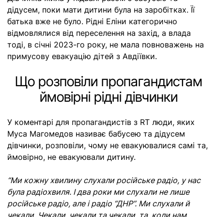
дідусем, поки мати дитини була на заробітках. Її
батька вже не було. Рідні Еліни категорично
відмовлялися від переселення на захід, а влада
тоді, в січні 2023-го року, не мала повноважень на
примусову евакуацію дітей з Авдіївки.
Що розповіли пропагандистам
ймовірні рідні дівчинки
У коментарі для пропагандистів з RT люди, яких
Муса Магомедов називає бабусею та дідусем
дівчинки, розповіли, чому не евакуювалися самі та,
ймовірно, не евакуювали дитину.
“Ми кожну хвилину слухали російське радіо, у нас
була радіохвиля. І два роки ми слухали не лише
російське радіо, але і радіо “ДНР”. Ми слухали й
чекали. Чекали, чекали та чекали, та, коли нам