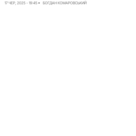
17 ЧЕР, 2025 - 19:45
БОГДАН КОМАРОВСЬКИЙ
Досьє
Репортажі
Блог
Проєкти
Команда
Реклама
Редакційна політика