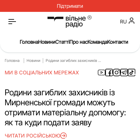
Підтримати
RU
Головна
Новини
Статті
Про нас
Команда
Контакти
Головна
Новини
Родини загиблих захисників ...
Головна
Новини
МИ В СОЦІАЛЬНИХ МЕРЕЖАХ
Статті
Окупація
Про нас
Війна
Родини загиблих захисників із
Мирненської громади можуть
Гроші
Освіта
отримати матеріальну допомогу:
Інструкції
Медицина
як та куди подати заяву
ЖКГ
Історія
ЧИТАТИ РОСІЙСЬКОЮ
Культура
Інтерв’ю