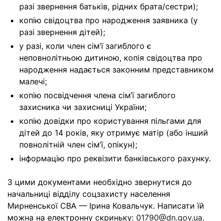
разі звернення батьків, рідних брата/сестри);
копію свідоцтва про народження заявника (у
разі звернення дітей);
у разі, коли член сім’ї загиблого є
неповнолітньою дитиною, копія свідоцтва про
народження надається законним представником
малечі;
копію посвідчення члена сім’ї загиблого
захисника чи захисниці України;
копію довідки про користування пільгами для
дітей до 14 років, яку отримує матір (або інший
повнолітній член сім’ї, опікун);
інформацію про реквізити банківського рахунку.
З цими документами необхідно звернутися до
начальниці відділу соцзахисту населення
Мирненської СВА — Ірина Ковальчук. Написати їй
можна на електронну скриньку:
01790@dn.gov.ua
.