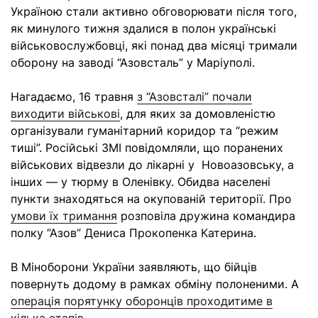
Україною стали активно обговорювати після того,
як минулого тижня здалися в полон українські
військовослужбовці, які понад два місяці тримали
оборону на заводі “Азовсталь” у Маріуполі.
Нагадаємо, 16 травня
з “Азовсталі” почали
виходити військові
, для яких за домовленістю
організували гуманітарний коридор та “режим
тиші”. Російські ЗМІ повідомляли, що поранених
військових відвезли до лікарні у Новоазовську, а
інших — у тюрму в Оленівку. Обидва населені
пункти знаходяться на окупованій території.
Про
умови їх тримання
розповіла дружина командира
полку “Азов” Дениса Прокопенка Катерина.
В Міноборони України заявляють, що бійців
повернуть додому в рамках обміну полоненими. А
операція порятунку оборонців проходитиме в