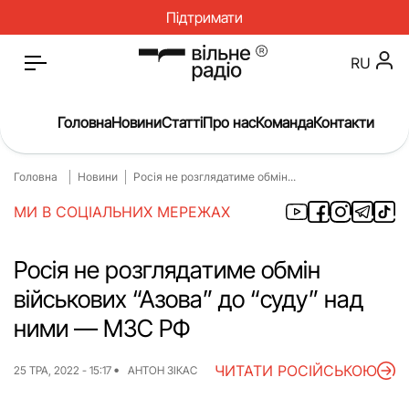
Підтримати
RU
Головна
Новини
Статті
Про нас
Команда
Контакти
Головна
Новини
Росія не розглядатиме обмін...
Головна
Новини
МИ В СОЦІАЛЬНИХ МЕРЕЖАХ
Статті
Окупація
Про нас
Війна
Росія не розглядатиме обмін
військових “Азова” до “суду” над
Гроші
Освіта
ними — МЗС РФ
Інструкції
Медицина
ЧИТАТИ РОСІЙСЬКОЮ
ЖКГ
Історія
25 ТРА, 2022 - 15:17
АНТОН ЗІКАС
Культура
Інтерв’ю