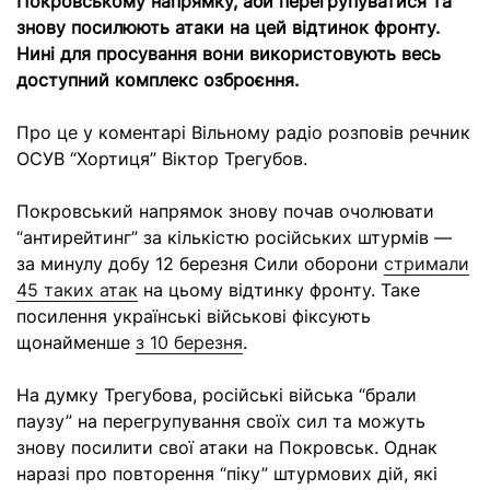
Покровському напрямку, аби перегрупуватися та
знову посилюють атаки на цей відтинок фронту.
Нині для просування вони використовують весь
доступний комплекс озброєння.
Про це у коментарі Вільному радіо розповів речник
ОСУВ “Хортиця” Віктор Трегубов.
Покровський напрямок знову почав очолювати
“антирейтинг” за кількістю російських штурмів —
за минулу добу 12 березня Сили оборони
стримали
45 таких атак
на цьому відтинку фронту. Таке
посилення українські військові фіксують
щонайменше
з 10 березня
.
На думку Трегубова, російські війська “брали
паузу” на перегрупування своїх сил та можуть
знову посилити свої атаки на Покровськ. Однак
наразі про повторення “піку” штурмових дій, які