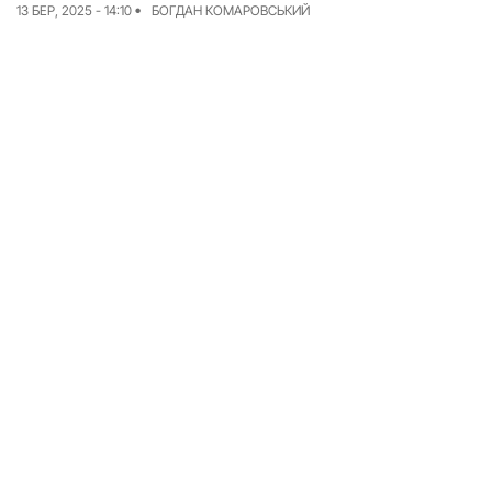
13 БЕР, 2025 - 14:10
БОГДАН КОМАРОВСЬКИЙ
Досьє
Репортажі
Блог
Проєкти
Команда
Реклама
Редакційна політика