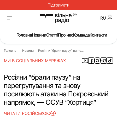
Підтримати
RU
Головна
Новини
Статті
Про нас
Команда
Контакти
Головна
Новини
Росіяни “брали паузу” на пе...
Головна
Новини
МИ В СОЦІАЛЬНИХ МЕРЕЖАХ
Статті
Окупація
Про нас
Війна
Росіяни “брали паузу” на
перегрупування та знову
Гроші
Освіта
посилюють атаки на Покровський
Інструкції
Медицина
напрямок, — ОСУВ “Хортиця”
ЖКГ
Історія
ЧИТАТИ РОСІЙСЬКОЮ
Культура
Інтерв’ю