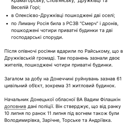
Краматорську, Слов’янську, Дружківці та
Веселій Горі;
в Олексієво-Дружківці пошкоджені дві оселі;
по Лиману Росія била з РСЗВ “Смерч” і дронів,
пошкоджені чотири приватні будинки та дві
господарські споруди.
Після опівночі росіяни вдарили по Райському, що в
Дружківській громаді. Там поранень зазнали двоє
жителів, пошкоджені чотири приватні будинки.
Загалом за добу на Донеччині руйнувань зазнав 61
цивільний об’єкт, зокрема 31 житловий будинок.
Начальник Донецької обласної ВА Вадим Філашкін
доповнив
дані поліції. Він стверджує, що від ранку
10 липня по ранок 11 липня під вогнем також були
Володимирівка, Зарічне, Торське та Андріївка.