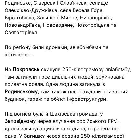
Родинське, Сіверськ і Слов’янськ, селище
Олексієво-Дружківка, села Весела Гора,
Віролюбівка, Затишок, Мирне, Никанорівка,
Новоандріївка, Нововодяне, Новотроїцьке та
Святогорівка.
По регіону били дронами, авіабомбами та
артилерією.
На
Покровськ
скинули 250-кілограмову авіабомбу,
там загинули троє цивільних людей, зруйнована
приватна оселя. Одна людина загинула в
Родинському
, там також постраждали приватний
будинок, гараж та об’єкт інфраструктури.
Під вогнем була й Шахівська громада: у
Заповідному
через влучання російського FPV-
дрона загинула цивільна людина, поранена ще
одна. У
Затишку
через розрив 250-кілограмової