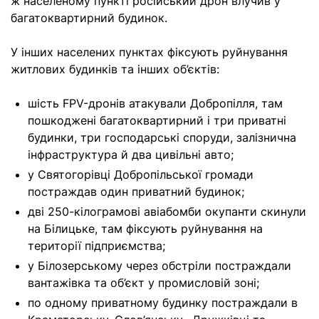
ж населеному пункті російський дрон влучив у
багатоквартирний будинок.
У інших населених пунктах фіксують руйнування
житлових будинків та інших об’єктів:
шість FPV-дронів атакували Добропілля, там
пошкоджені багатоквартирний і три приватні
будинки, три господарські споруди, залізнична
інфраструктура й два цивільні авто;
у Святогорівці Добропільської громади
постраждав один приватний будинок;
дві 250-кілограмові авіабомби окупанти скинули
на Білицьке, там фіксують руйнування на
території підприємства;
у Білозерському через обстріли постраждали
вантажівка та об’єкт у промисловій зоні;
по одному приватному будинку постраждали в