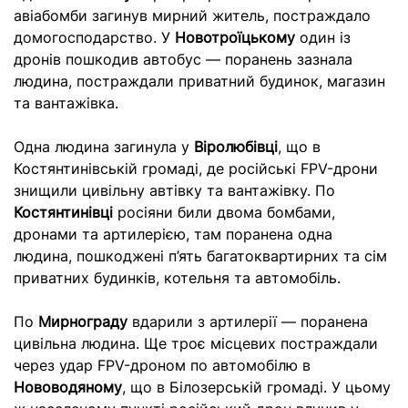
авіабомби загинув мирний житель, постраждало
домогосподарство. У
Новотроїцькому
один із
дронів пошкодив автобус — поранень зазнала
людина, постраждали приватний будинок, магазин
та вантажівка.
Одна людина загинула у
Віролюбівці
, що в
Костянтинівській громаді, де російські FPV-дрони
знищили цивільну автівку та вантажівку. По
Костянтинівці
росіяни били двома бомбами,
дронами та артилерією, там поранена одна
людина, пошкоджені п’ять багатоквартирних та сім
приватних будинків, котельня та автомобіль.
По
Мирнограду
вдарили з артилерії — поранена
цивільна людина. Ще троє місцевих постраждали
через удар FPV-дроном по автомобілю в
Нововодяному
, що в Білозерській громаді. У цьому