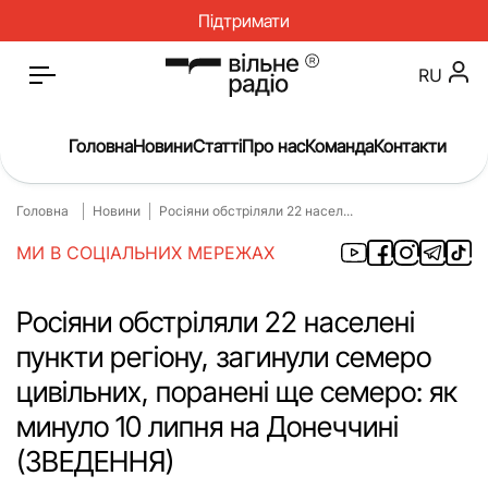
Підтримати
RU
Головна
Новини
Статті
Про нас
Команда
Контакти
Головна
Новини
Росіяни обстріляли 22 насел...
Головна
Новини
МИ В СОЦІАЛЬНИХ МЕРЕЖАХ
Статті
Окупація
Про нас
Війна
Росіяни обстріляли 22 населені
пункти регіону, загинули семеро
Гроші
Освіта
цивільних, поранені ще семеро: як
Інструкції
Медицина
минуло 10 липня на Донеччині
ЖКГ
Історія
(ЗВЕДЕННЯ)
Культура
Інтерв’ю