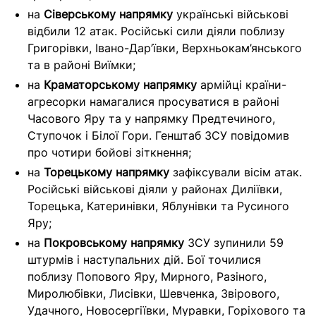
на
Сіверському напрямку
українські військові
відбили 12 атак. Російські сили діяли поблизу
Григорівки, Івано-Дар’ївки, Верхньокам’янського
та в районі Виїмки;
на
Краматорському напрямку
армійці країни-
агресорки намагалися просуватися в районі
Часового Яру та у напрямку Предтечиного,
Ступочок і Білої Гори. Генштаб ЗСУ повідомив
про чотири бойові зіткнення;
на
Торецькому напрямку
зафіксували вісім атак.
Російські військові діяли у районах Диліївки,
Торецька, Катеринівки, Яблунівки та Русиного
Яру;
на
Покровському напрямку
ЗСУ зупинили 59
штурмів і наступальних дій. Бої точилися
поблизу Попового Яру, Мирного, Разіного,
Миролюбівки, Лисівки, Шевченка, Звірового,
Удачного, Новосергіївки, Муравки, Горіхового та