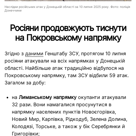
Наслідки російських атак у Донецькій області за 10 липня 2025 року. Фото: поліція
Донеччини
Росіяни продовжують тиснути
на Покровському напрямку
Згідно з
даними
Генштабу ЗСУ, протягом 10 липня
росіяни атакували на всіх напрямках у Донецькій
області. Найбільше атак традиційно відбулося на
Покровському напрямку, там ЗСУ відбили 59 атак.
Загалом за добу:
на
Лиманському напрямку
окупанти атакували
32 рази. Вони намагалися просунутися в
напрямку населених пунктів Новоєгорівка,
Новий Мир, Карпівка, Рідкодуб, Зелена Долина,
Колодязі, Торське, а також у бік Серебрянки й
Григорівки;