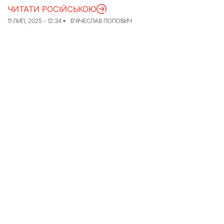
ЧИТАТИ РОСІЙСЬКОЮ
Досьє
Репортажі
11 ЛИП, 2025 - 12:34
В'ЯЧЕСЛАВ ПОПОВИЧ
Блог
Проєкти
Команда
Реклама
Редакційна політика