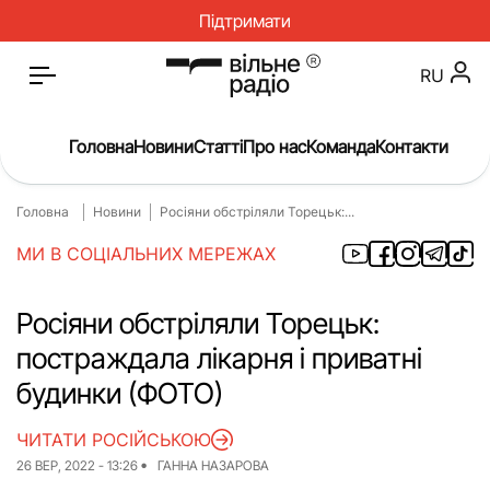
Підтримати
RU
Головна
Новини
Статті
Про нас
Команда
Контакти
Головна
Новини
Росіяни обстріляли Торецьк:...
Головна
Новини
МИ В СОЦІАЛЬНИХ МЕРЕЖАХ
Статті
Окупація
Про нас
Війна
Росіяни обстріляли Торецьк:
постраждала лікарня і приватні
Гроші
Освіта
будинки (ФОТО)
Інструкції
Медицина
ЧИТАТИ РОСІЙСЬКОЮ
ЖКГ
Історія
26 ВЕР, 2022 - 13:26
ГАННА НАЗАРОВА
Культура
Інтерв’ю