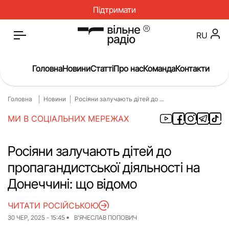
Підтримати
RU
Головна
Новини
Статті
Про нас
Команда
Контакти
Головна
Новини
Росіяни залучають дітей до ...
Головна
Новини
МИ В СОЦІАЛЬНИХ МЕРЕЖАХ
Статті
Окупація
Про нас
Війна
Росіяни залучають дітей до
пропагандистської діяльності на
Гроші
Освіта
Донеччині: що відомо
Інструкції
Медицина
ЧИТАТИ РОСІЙСЬКОЮ
ЖКГ
Історія
30 ЧЕР, 2025 - 15:45
В'ЯЧЕСЛАВ ПОПОВИЧ
Культура
Інтерв’ю