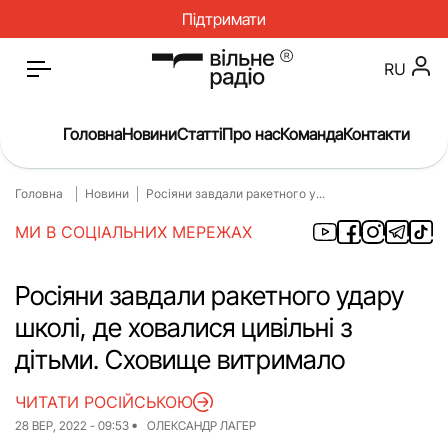
Підтримати
RU
Головна
Новини
Статті
Про нас
Команда
Контакти
Головна
Новини
Росіяни завдали ракетного у...
Головна
Новини
МИ В СОЦІАЛЬНИХ МЕРЕЖАХ
Статті
Окупація
Про нас
Війна
Росіяни завдали ракетного удару
школі, де ховалися цивільні з
Гроші
Освіта
дітьми. Сховище витримало
Інструкції
Медицина
ЧИТАТИ РОСІЙСЬКОЮ
ЖКГ
Історія
28 ВЕР, 2022 - 09:53
ОЛЕКСАНДР ЛАГЕР
Культура
Інтерв’ю