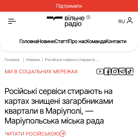
Підтримати
RU
Головна
Новини
Статті
Про нас
Команда
Контакти
Головна
Новини
Російські сервіси стирають ...
Головна
Новини
МИ В СОЦІАЛЬНИХ МЕРЕЖАХ
Статті
Окупація
Про нас
Війна
Російські сервіси стирають на
картах знищені загарбниками
Гроші
Освіта
квартали в Маріуполі, —
Інструкції
Медицина
Маріупольська міська рада
ЖКГ
Історія
ЧИТАТИ РОСІЙСЬКОЮ
Культура
Інтерв’ю