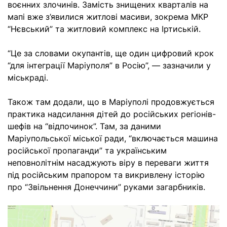
воєнних злочинів. Замість знищених кварталів на
мапі вже з’явилися житлові масиви, зокрема МКР
“Нєвський” та житловий комплекс на Іртиській.
“Це за словами окупантів, ще один цифровий крок
“для інтеграції Маріуполя” в Росію”, — зазначили у
міськраді.
Також там додали, що в Маріуполі продовжується
практика надсилання дітей до російських регіонів-
шефів на “відпочинок”. Там, за даними
Маріупольської міської ради, “включається машина
російської пропаганди” та українським
неповнолітнім насаджують віру в переваги життя
під російським прапором та викривлену історію
про “Звільнення Донеччини” руками загарбників.