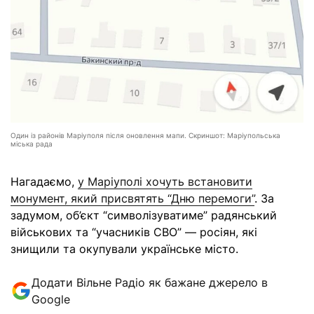
Один із районів Маріуполя після оновлення мапи. Скриншот: Маріупольська
міська рада
Нагадаємо,
у Маріуполі хочуть встановити
монумент, який присвятять “Дню перемоги”
. За
задумом, об’єкт “символізуватиме” радянський
військових та “учасників СВО” — росіян, які
знищили та окупували українське місто.
Додати Вільне Радіо як бажане джерело в
Google