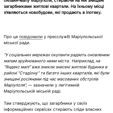
онлайн-мапу Маріуполя, стираючи на ній знищені
загарбниками житлові квартали. На їхньому місці
з’являються новобудови, які продають в іпотеку.
Про це
повідомили
у пресслужбі Маріупольської
міської ради.
“У соціальних мережах окупанти радіють оновленим
мапам зруйнованого ними міста. Наприклад, на
“Яндекс мапі” вже зникли знесені житлові будинки в
районі “Стадіону” та багато інших кварталів, які були
знищені росіянами під час масованих обстрілів
Маріуполя”,
— зазначили у легітимній
Маріупольській міській раді.
Там стверджують, що загарбники у своїх
інформаційних сервісах стирають сліди власних