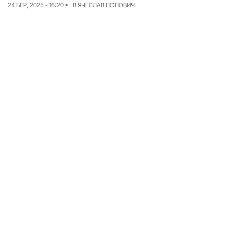
24 БЕР, 2025 - 16:20
В'ЯЧЕСЛАВ ПОПОВИЧ
Досьє
Репортажі
Блог
Проєкти
Команда
Реклама
Редакційна політика