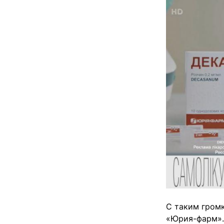
С таким гром
«Юрия-фарм». 