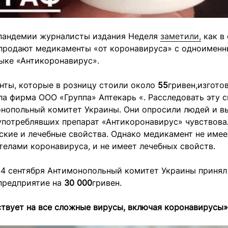
 пандемии журналисты издания Неделя
заметили,
как в 
 продают медикаменты «от коронавируса» с одноимен
ыке «Антикоронавирус».
нты, которые в розницу стоили около
55
гривен,изгото
а фирма ООО «Группа» Аптекарь «. Расследовать эту 
онопольный комитет Украины. Они опросили людей и вы
 употреблявших препарат «Антикоронавирус» чувствова
кие и лечебные свойства. Однако медикамент не имее
телами коронавируса, и не имеет лечебных свойств.
 24 сентября Антимонопольный комитет Украины приня
предприятие на
30 000
гривен.
ствует на все сложные вирусы, включая коронавирусы»