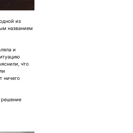
одной из
ным названием
вляла и
ситуацию
яснили, что
ли
т ничего
л решение