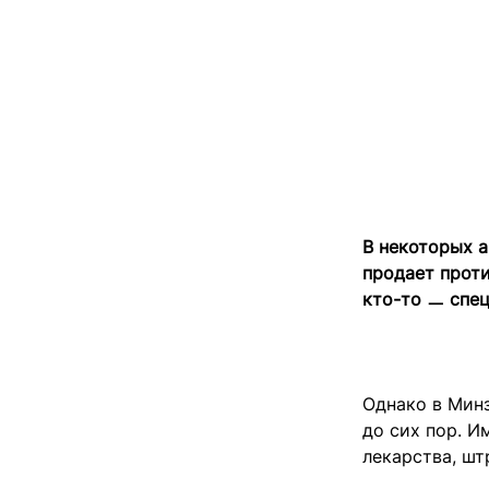
В некоторых а
продает проти
кто-то ㅡ спе
Однако в Минз
до сих пор. 
лекарства, шт