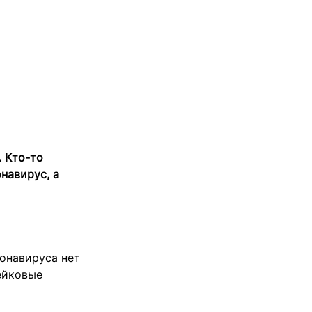
. Кто-то
навирус, а
ронавируса нет
ейковые