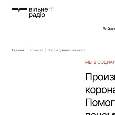
Война
Главная
Новости
Производители «лекарст...
МЫ В СОЦИА
Произ
корон
Помог