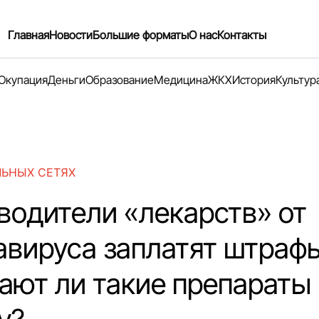
Главная
Новости
Большие форматы
О нас
Контакты
Окупация
Деньги
Образование
Медицина
ЖКХ
История
Культур
ЛЬНЫХ СЕТЯХ
водители «лекарств» от
авируса заплатят штраф
ают ли такие препараты 