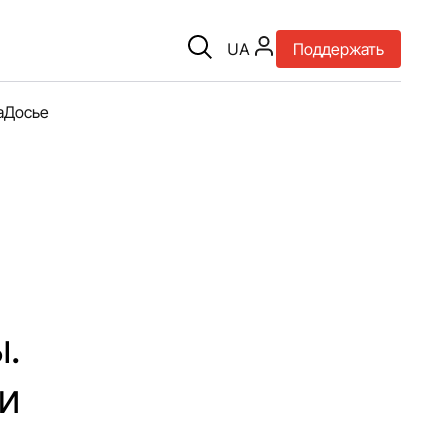
UA
Поддержать
а
Досье
ы.
и