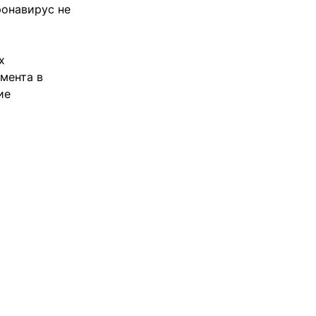
ронавирус не
х
мента в
ие