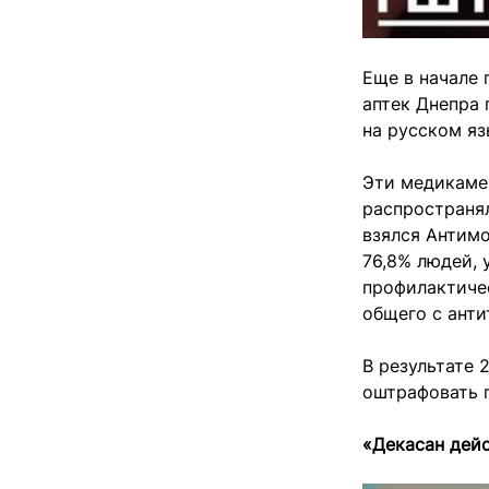
Еще в начале
аптек Днепра
на русском яз
Эти медикаме
распространял
взялся Антим
76,8% людей,
профилактичес
общего с анти
В результате
оштрафовать 
«Декасан дей