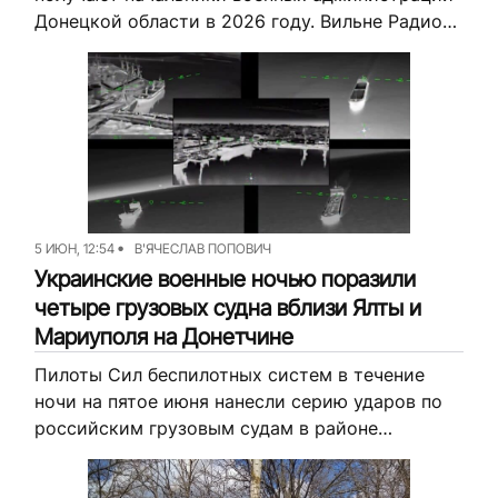
Донецкой области в 2026 году. Вильне Радио
рассказывает, кому доплачивали за
напряженность, кому за работу в...
5 ИЮН, 12:54
В'ЯЧЕСЛАВ ПОПОВИЧ
Украинские военные ночью поразили
четыре грузовых судна вблизи Ялты и
Мариуполя на Донетчине
Пилоты Сил беспилотных систем в течение
ночи на пятое июня нанесли серию ударов по
российским грузовым судам в районе
Мариуполя и поселка Ялта на Донетчине, а
также Бердянска в Запорожье....