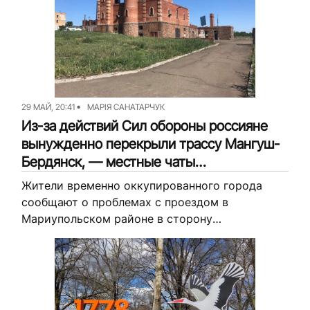
29 МАЙ, 20:41
МАРІЯ САНАТАРЧУК
Из-за действий Сил обороны россияне
вынужденно перекрыли трассу Мангуш-
Бердянск, — местные чаты
мариупольцев
Жители временно оккупированного города
сообщают о проблемах с проездом в
Мариупольском районе в сторону
захваченного Бердянска. В частности, пишут о
временном закрытии трассы, начиная с
Мангуша. Об этом стало...