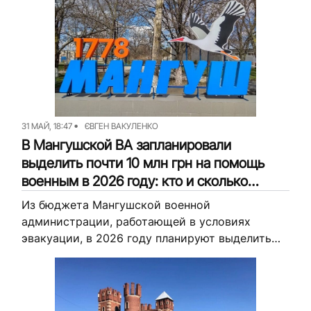
31 МАЙ, 18:47
ЄВГЕН ВАКУЛЕНКО
В Мангушской ВА запланировали
выделить почти 10 млн грн на помощь
военным в 2026 году: кто и сколько
может получить и как подать заявку
Из бюджета Мангушской военной
администрации, работающей в условиях
эвакуации, в 2026 году планируют выделить
9,7 миллиона гривен на помощь
военнослужащим из громады. Рассказываем,
как подать заявку на получение помощи.