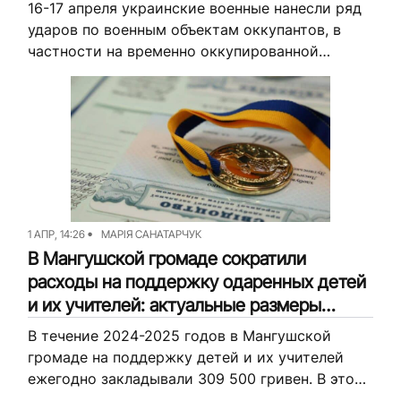
16-17 апреля украинские военные нанесли ряд
ударов по военным объектам оккупантов, в
частности на временно оккупированной
территории Донецкой области. Защитники
били по ремонтной базе, логистическому хабу
и складу вооружения. Последствия...
1 АПР, 14:26
МАРІЯ САНАТАРЧУК
В Мангушской громаде сократили
расходы на поддержку одаренных детей
и их учителей: актуальные размеры
выплат
В течение 2024-2025 годов в Мангушской
громаде на поддержку детей и их учителей
ежегодно закладывали 309 500 гривен. В этом
году же от этой суммы оставили почти треть