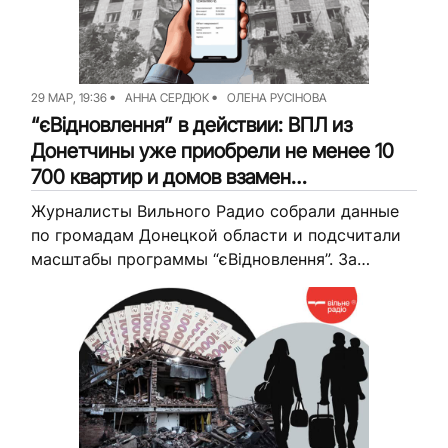
29 МАР, 19:36
АННА СЕРДЮК
ОЛЕНА РУСІНОВА
“єВідновлення” в действии: ВПЛ из
Донетчины уже приобрели не менее 10
700 квартир и домов взамен
разрушенных (аналитика)
Журналисты Вильного Радио собрали данные
по громадам Донецкой области и подсчитали
масштабы программы “єВідновлення”. За
уничтоженное жилье жителям области
выплатили более 15 млрд грн. На эти средства
они смогли приобрести...