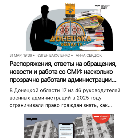
— на...
31 МАР, 19:36
ЄВГЕН ВАКУЛЕНКО
АННА СЕРДЮК
Распоряжения, ответы на обращения,
новости и работа со СМИ: насколько
прозрачно работали администрации
Донетчины в 2025 году (аналитика)
В Донецкой области 17 из 46 руководителей
военных администраций в 2025 году
ограничивали право граждан знать, как
распоряжаются средствами
налогоплательщиков и какие правила
устанавливают. Журналисты Вильного Радио
проанализировали работу военных...