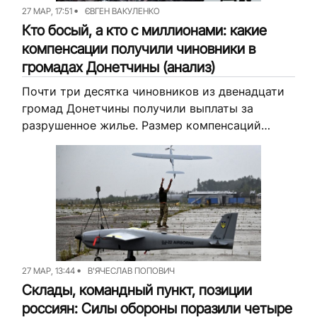
27 МАР, 17:51
ЄВГЕН ВАКУЛЕНКО
Кто босый, а кто с миллионами: какие
компенсации получили чиновники в
громадах Донетчины (анализ)
Почти три десятка чиновников из двенадцати
громад Донетчины получили выплаты за
разрушенное жилье. Размер компенсаций
варьируется от 600 тысяч до 5 миллионов
гривен. Журналисты Вильного Радио
проанализировали, какие компенсации
получили...
27 МАР, 13:44
В'ЯЧЕСЛАВ ПОПОВИЧ
Склады, командный пункт, позиции
россиян: Силы обороны поразили четыре