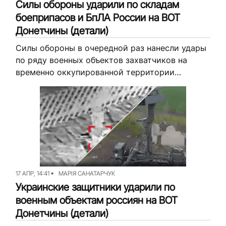
Силы обороны ударили по складам
боеприпасов и БпЛА России на ВОТ
Донетчины (детали)
Силы обороны в очередной раз нанесли удары
по ряду военных объектов захватчиков на
временно оккупированной территории
Донетчины. На этот раз им удалось поразить
склад боеприпасов в районе Урзуфа, а вблизи...
17 АПР, 14:41
МАРІЯ САНАТАРЧУК
Украинские защитники ударили по
военным объектам россиян на ВОТ
Донетчины (детали)