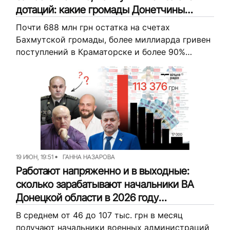
дотаций: какие громады Донетчины
имеют наибольшие поступления в
Почти 688 млн грн остатка на счетах
бюджет и резервы
Бахмутской громады, более миллиарда гривен
поступлений в Краматорске и более 90%
государственных средств в бюджетах
отдельных громад. Так выглядит финансовая
карта Донетчины по...
19 ИЮН, 19:51
ГАННА НАЗАРОВА
Работают напряженно и в выходные:
сколько зарабатывают начальники ВА
Донецкой области в 2026 году
(инфографика)
В среднем от 46 до 107 тыс. грн в месяц
получают начальники военных администраций