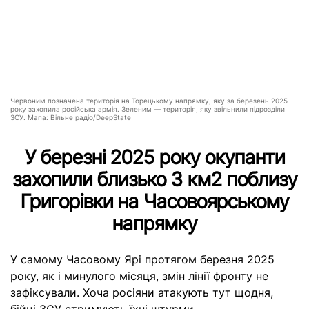
Червоним позначена територія на Торецькому напрямку, яку за березень 2025
року захопила російська армія. Зеленим — територія, яку звільнили підрозділи
ЗСУ. Мапа: Вільне радіо/DeepState
У березні 2025 року окупанти
захопили близько 3 км2 поблизу
Григорівки на Часовоярському
напрямку
У самому Часовому Ярі протягом березня 2025
року, як і минулого місяця, змін лінії фронту не
зафіксували. Хоча росіяни атакують тут щодня,