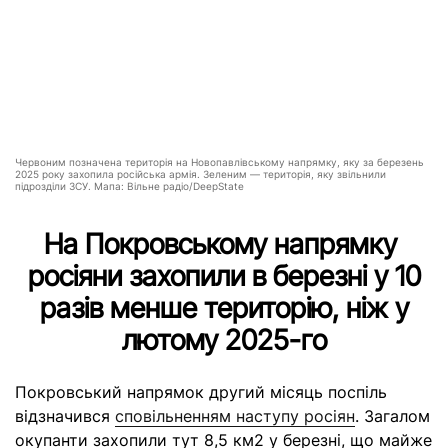
Червоним позначена територія на Новопавлівському напрямку, яку за березень
2025 року захопила російська армія. Зеленим — територія, яку звільнили
підрозділи ЗСУ. Мапа: Вільне радіо/DeepState
На Покровському напрямку
росіяни захопили в березні у 10
разів менше територію, ніж у
лютому 2025-го
Покровський напрямок другий місяць поспіль
відзначився
сповільненням наступу росіян
. Загалом
окупанти захопили тут 8,5 км2 у березні, що майже