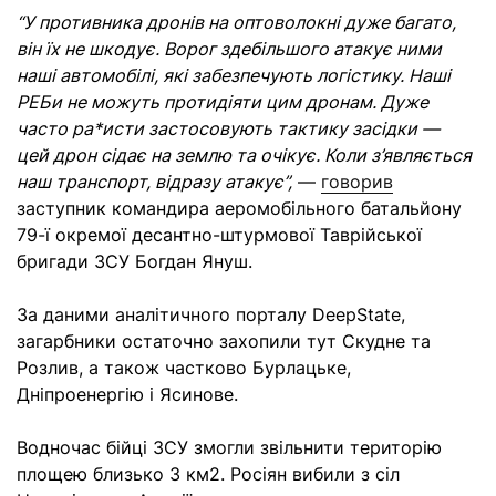
“У противника дронів на оптоволокні дуже багато,
він їх не шкодує. Ворог здебільшого атакує ними
наші автомобілі, які забезпечують логістику. Наші
РЕБи не можуть протидіяти цим дронам. Дуже
часто ра*исти застосовують тактику засідки —
цей дрон сідає на землю та очікує. Коли з’являється
наш транспорт, відразу атакує”,
—
говорив
заступник командира аеромобільного батальйону
79-ї окремої десантно-штурмової Таврійської
бригади ЗСУ Богдан Януш.
За даними аналітичного порталу DeepState,
загарбники остаточно захопили тут Скудне та
Розлив, а також частково Бурлацьке,
Дніпроенергію і Ясинове.
Водночас бійці ЗСУ змогли звільнити територію
площею близько 3 км2. Росіян вибили з сіл