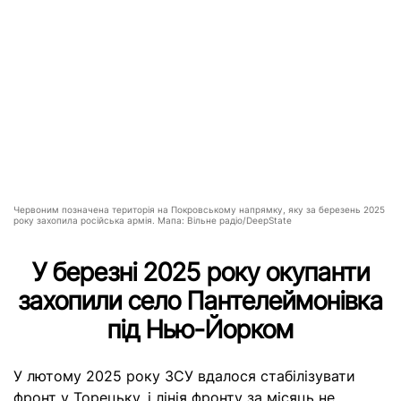
Червоним позначена територія на Покровському напрямку, яку за березень 2025
року захопила російська армія. Мапа: Вільне радіо/DeepState
У березні 2025 року окупанти
захопили село Пантелеймонівка
під Нью-Йорком
У лютому 2025 року ЗСУ вдалося стабілізувати
фронт у Торецьку, і лінія фронту за місяць не