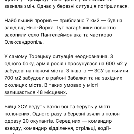
зазнала змін. Однак у березні ситуація погіршилася.
Найбільший прорив — приблизно 7 км2 — був на
захід від Нью-Йорка. Тут загарбники повністю
захопили село Пантелеймонівка та частково
Олександропіль.
У самому Торецьку ситуація неоднозначна. З
одного боку, армія росіян просунулася на 600 м2 у
забудові на півночі міста. З іншого — ЗСУ звільнили
700 м2 забудови в районі Забалки та на західних
околицях міста. В таких умовах у місті
залишається 48 місцевих
.
Бійці ЗСУ ведуть важкі бої та беруть у місті
полонених. Одного разу в березні
взяли в полон
одразу 20 окупантів
. Серед них — командир
взводу, командир відділення, стрільці, водії-