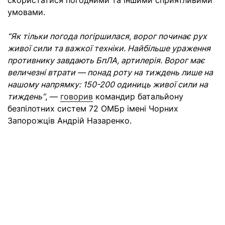
скористатися погодними та іншими сприятливими
умовами.
“Як тільки погода погіршилася, ворог починає рух
живої сили та важкої техніки. Найбільше ураження
противнику завдають БпЛА, артилерія. Ворог має
величезні втрати — понад роту на тиждень лише на
нашому напрямку: 150-200 одиниць живої сили на
тиждень”
, —
говорив
командир батальйону
безпілотних систем 72 ОМБр імені Чорних
Запорожців Андрій Назаренко.