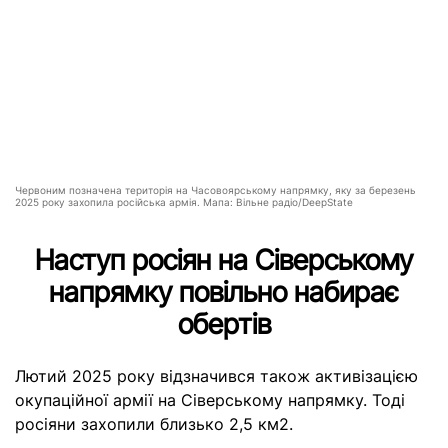
Червоним позначена територія на Часовоярському напрямку, яку за березень
2025 року захопила російська армія. Мапа: Вільне радіо/DeepState
Наступ росіян на Сіверському
напрямку повільно набирає
обертів
Лютий 2025 року відзначився також активізацією
окупаційної армії на Сіверському напрямку. Тоді
росіяни захопили близько 2,5 км2.