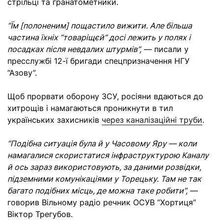
стрільці та гранатометники.
“Їм [полоненим] пощастило вижити. Але більша
частина їхніх “товаріщєй” досі лежить у полях і
посадках після невдалих штурмів”,
— писали у
пресслужбі 12-ї бригади спецпризначення НГУ
“Азову”.
Щоб прорвати оборону ЗСУ, росіяни вдаються до
хитрощів і намагаються проникнути в тил
українських захисників
через каналізаційні труби
.
“Подібна ситуація була й у Часовому Яру — коли
намагалися скористатися інфраструктурою Каналу
й ось зараз використовують, за даними розвідки,
підземними комунікаціями у Торецьку. Там не так
багато подібних місць, де можна таке робити”,
—
говорив Вільному радіо речник ОСУВ “Хортиця”
Віктор Трегубов.