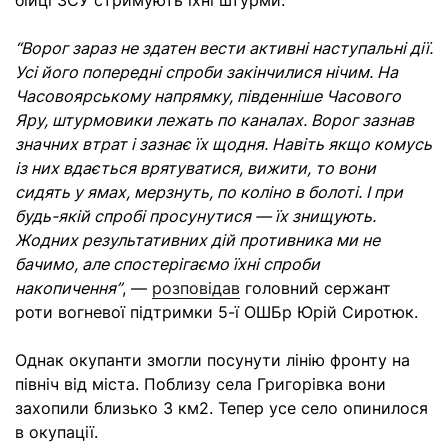
бійці ЗСУ стримують їхні штурми.
“Ворог зараз не здатен вести активні наступальні дії.
Усі його попередні спроби закінчилися нічим. На
Часовоярському напрямку, південніше Часового
Яру, штурмовики лежать по каналах. Ворог зазнав
значних втрат і зазнає їх щодня. Навіть якщо комусь
із них вдається врятуватися, вижити, то вони
сидять у ямах, мерзнуть, по коліно в болоті. І при
будь-якій спробі просунутися — їх знищують.
Жодних результативних дій противника ми не
бачимо, але спостерігаємо їхні спроби
накопичення”
, —
розповідав
головний сержант
роти вогневої підтримки 5-ї ОШБр Юрій Сиротюк.
Однак окупанти змогли посунути лінію фронту на
північ від міста. Поблизу села Григорівка вони
захопили близько 3 км2. Тепер усе село опинилося
в окупації.