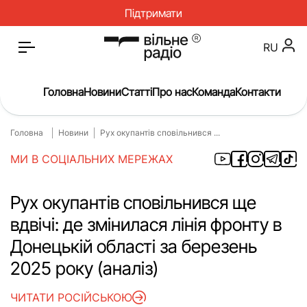
Підтримати
RU
Головна
Новини
Статті
Про нас
Команда
Контакти
Головна
Новини
Рух окупантів сповільнився ...
Головна
Новини
МИ В СОЦІАЛЬНИХ МЕРЕЖАХ
Статті
Окупація
Про нас
Війна
Рух окупантів сповільнився ще
вдвічі: де змінилася лінія фронту в
Гроші
Освіта
Донецькій області за березень
Інструкції
Медицина
2025 року (аналіз)
ЖКГ
Історія
ЧИТАТИ РОСІЙСЬКОЮ
Культура
Інтерв’ю