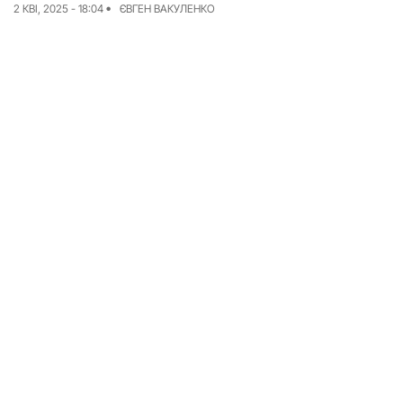
2 КВІ, 2025 - 18:04
ЄВГЕН ВАКУЛЕНКО
Досьє
Репортажі
Блог
Проєкти
Команда
Реклама
Редакційна політика