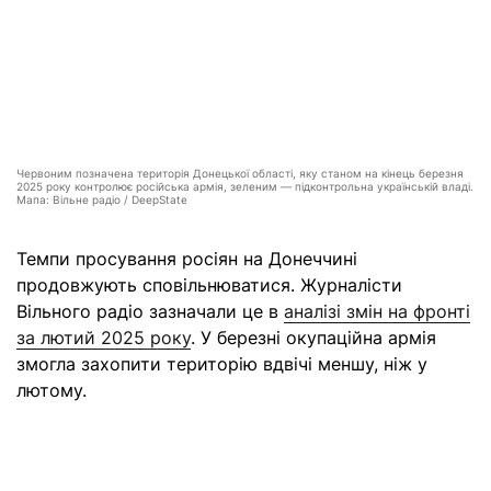
Червоним позначена територія Донецької області, яку станом на кінець березня
2025 року контролює російська армія, зеленим — підконтрольна українській владі.
Мапа: Вільне радіо / DeepState
Темпи просування росіян на Донеччині
продовжують сповільнюватися. Журналісти
Вільного радіо зазначали це в
аналізі змін на фронті
за лютий 2025 року
. У березні окупаційна армія
змогла захопити територію вдвічі меншу, ніж у
лютому.