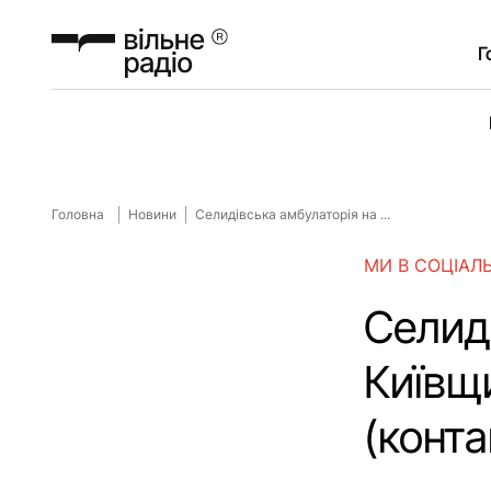
Г
Головна
Новини
Селидівська амбулаторія на ...
МИ В СОЦІАЛ
Селид
Київщи
(конта