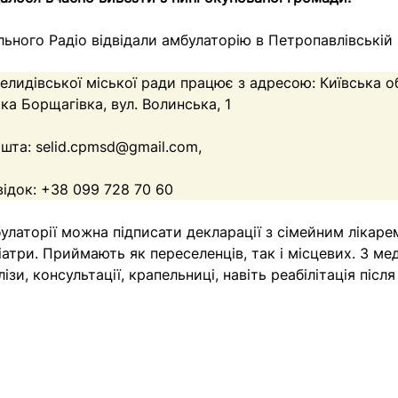
льного Радіо відвідали амбулаторію в Петропавлівській 
елидівської міської ради працює з адресою: Київська об
ка Борщагівка, вул. Волинська, 1
ошта:
selid.cpmsd@gmail.com
,
ідок: +38 099 728 70 60
булаторії можна підписати декларації з сімейним лікаре
атри. Приймають як переселенців, так і місцевих. З ме
ізи, консультації, крапельниці, навіть реабілітація після