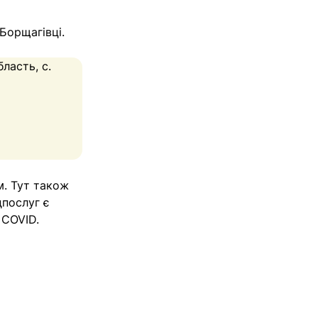
Борщагівці.
ласть, с.
м. Тут також
дпослуг є
 COVID.