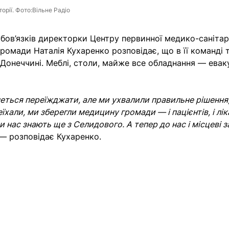
орії. Фото:Вільне Радіо
бов’язків директорки Центру первинної медико-саніта
ромади Наталія Кухаренко розповідає, що в її команді т
Донеччині. Меблі, столи, майже все обладнання — евак
четься переїжджати, але ми ухвалили правильне рішення
їхали, ми зберегли медицину громади — і пацієнтів, і ліка
и нас знають ще з Селидового. А тепер до нас і місцеві 
 — розповідає Кухаренко.