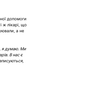
рної допомоги
і ж лікарі, що
уювали, а не
, я думаю. Ми
рів. В нас є
записуються,