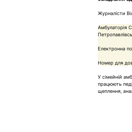
Журналісти Ві
Амбулаторія С
Петропавлівсь
Електронна п
Номер для дов
У сімейній ам
працюють педі
щеплення, анал