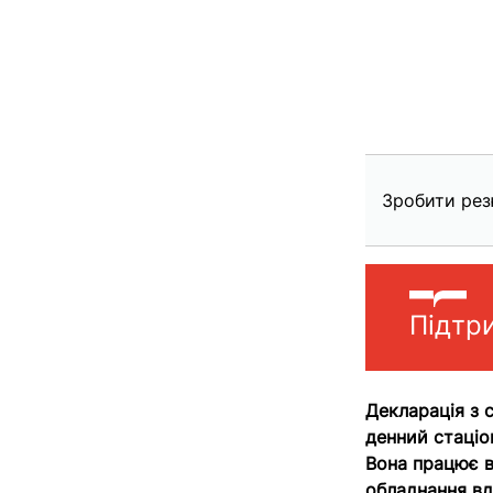
Зробити рез
Підтр
Декларація з с
денний стаціо
Вона працює в
обладнання вд