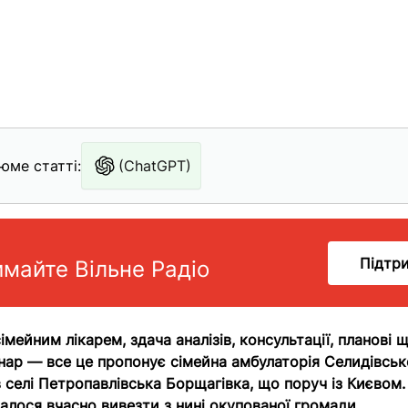
юме статті:
(ChatGPT)
Підтр
имайте Вільне Радіо
імейним лікарем, здача аналізів, консультації, планові 
нар — все це пропонує сімейна амбулаторія Селидівськ
 селі Петропавлівська Борщагівка, що поруч із Києвом
алося вчасно вивезти з нині окупованої громади.