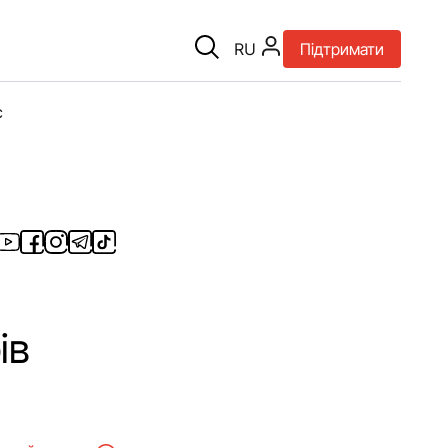
RU
Підтримати
є
ів