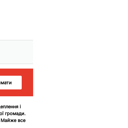
имати
щеплення і
ої громади.
. Майже все