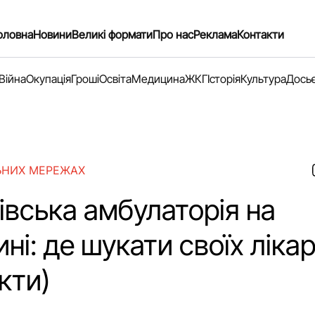
оловна
Новини
Великі формати
Про нас
Реклама
Контакти
Війна
Окупація
Гроші
Освіта
Медицина
ЖКГ
Історія
Культура
Дось
ЬНИХ МЕРЕЖАХ
івська амбулаторія на
ні: де шукати своїх лікар
кти)