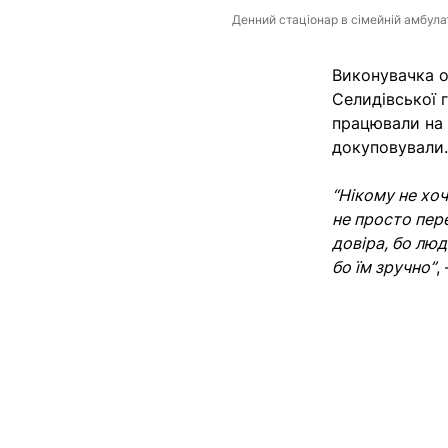
Денний стаціонар в сімейній амбулат
Виконувачка о
Селидівської г
працювали на 
докуповували.
“Нікому не хо
не просто пере
довіра, бо люд
бо їм зручно”
,