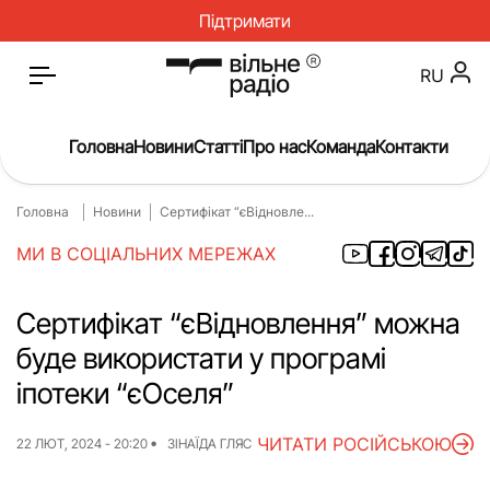
Підтримати
RU
Головна
Новини
Статті
Про нас
Команда
Контакти
Головна
Новини
Сертифікат “єВідновле...
Головна
Новини
МИ В СОЦІАЛЬНИХ МЕРЕЖАХ
Статті
Окупація
Про нас
Війна
Сертифікат “єВідновлення” можна
буде використати у програмі
Гроші
Освіта
іпотеки “єОселя”
Інструкції
Медицина
ЧИТАТИ РОСІЙСЬКОЮ
ЖКГ
Історія
22 ЛЮТ, 2024 - 20:20
ЗІНАЇДА ГЛЯС
Культура
Інтерв’ю