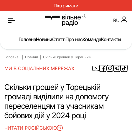
Підтримати
RU
Головна
Новини
Статті
Про нас
Команда
Контакти
Головна
Новини
Скільки грошей у Торецькій ...
Головна
Новини
МИ В СОЦІАЛЬНИХ МЕРЕЖАХ
Статті
Окупація
Про нас
Війна
Скільки грошей у Торецькій
громаді виділили на допомогу
Гроші
Освіта
переселенцям та учасникам
Інструкції
Медицина
бойових дій у 2024 році
ЖКГ
Історія
ЧИТАТИ РОСІЙСЬКОЮ
Культура
Інтерв’ю