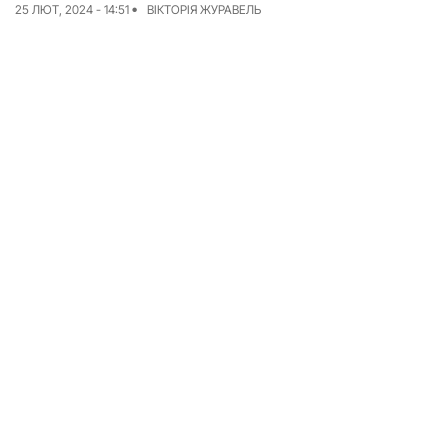
25 ЛЮТ, 2024 - 14:51
ВІКТОРІЯ ЖУРАВЕЛЬ
Досьє
Репортажі
Блог
Проєкти
Команда
Реклама
Редакційна політика