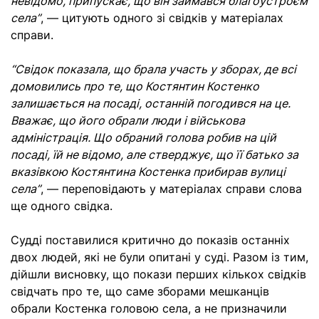
невідомо, припускає, що він займався благоустроєм
села”
, — цитують одного зі свідків у матеріалах
справи.
“Свідок показала, що брала участь у зборах, де всі
домовились про те, що Костянтин Костенко
залишається на посаді, останній погодився на це.
Вважає, що його обрали люди і військова
адміністрація. Що обраний голова робив на цій
посаді, їй не відомо, але стверджує, що її батько за
вказівкою Костянтина Костенка прибирав вулиці
села”
, — переповідають у матеріалах справи слова
ще одного свідка.
Судді поставилися критично до показів останніх
двох людей, які не були опитані у суді. Разом із тим,
дійшли висновку, що покази перших кількох свідків
свідчать про те, що саме зборами мешканців
обрали Костенка головою села, а не призначили