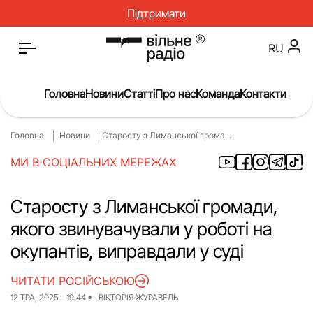
Підтримати
RU
Головна
Новини
Статті
Про нас
Команда
Контакти
Головна
Новини
Старосту з Лиманської грома...
Головна
Новини
МИ В СОЦІАЛЬНИХ МЕРЕЖАХ
Статті
Окупація
Про нас
Війна
Старосту з Лиманської громади,
якого звинувачували у роботі на
Гроші
Освіта
окупантів, виправдали у суді
Інструкції
Медицина
ЧИТАТИ РОСІЙСЬКОЮ
ЖКГ
Історія
12 ТРА, 2025 - 19:44
ВІКТОРІЯ ЖУРАВЕЛЬ
Культура
Інтерв’ю