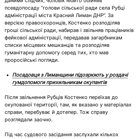
даними слідчих, чоловік нібито обійняв
псевдопосаду “голови сільської ради села Рубці
адміністрації міста Красний Лиман ДНР”. За
версією правоохоронців, Костенко розподіляв
гроші сільської ради, набирав і звільняв працівників
фейкової адміністрації, передавав загарбникам
списки місцевих мешканців та розподіляв
гуманітарну допомогу серед тих, хто мав
проросійські погляди.
Посадовця з Лиманщини підозрюють у роздачі
гумдопомоги прихильникам окупантів
Після звільнення Рубців Костенко переїхав до
окупованої території, там, як вказано у матеріалах
справи, перебуває й дотепер. Тож справу
розглядали заочно.
Під час судового засідання заслухали кількох