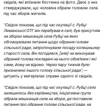
свідків, які впізнали Костенка на фото. Двоє з них
стверджували, що чоловіка обрали головою села
під час зборів жителів.
“Свідок показав, що під час окупації с. Рубці
Лиманської ОТГ він перебував в селі, був присутнім
на зборах мешканців села Рубці на яких
обговорювали питання щодо обрання голови
сільської ради, запропонували посаду колишньому
старості села. Він погодився, [але] чи виконував
обраний голова покладені на нього обов’язки і які
саме, йому не відомо. Через пару тижнів було
призначено іншого голову сільської ради”,
—
цитують у матеріалах справи одного зі свідків.
“Свідок показав, що під час окупації с. Рубці село
залишилось без керівництва, ініціативна група
зібрала мешканців села на збори, де поставили
питання про обрання голови сільської ради, на