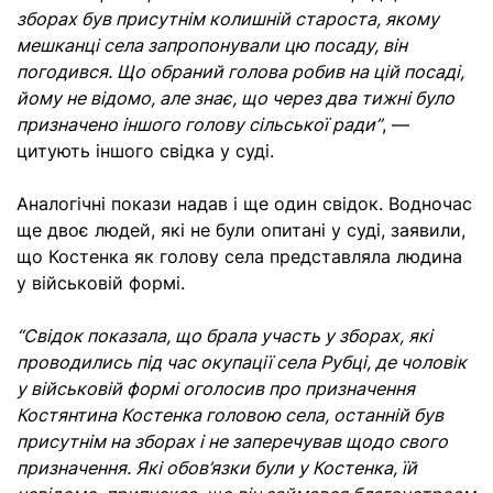
зборах був присутнім колишній староста, якому
мешканці села запропонували цю посаду, він
погодився. Що обраний голова робив на цій посаді,
йому не відомо, але знає, що через два тижні було
призначено іншого голову сільської ради”
, —
цитують іншого свідка у суді.
Аналогічні покази надав і ще один свідок. Водночас
ще двоє людей, які не були опитані у суді, заявили,
що Костенка як голову села представляла людина
у військовій формі.
“Свідок показала, що брала участь у зборах, які
проводились під час окупації села Рубці, де чоловік
у військовій формі оголосив про призначення
Костянтина Костенка головою села, останній був
присутнім на зборах і не заперечував щодо свого
призначення. Які обов’язки були у Костенка, їй